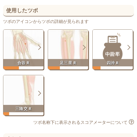
使用したツボ
ツボのアイコンからツボの詳細が見られます
合谷 R
足三里 R
四沖 R
三陰交 R
ツボ名称下に表示されるスコアメーターについて