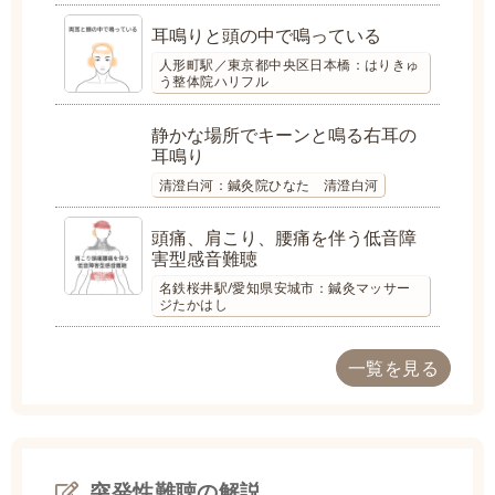
耳鳴りと頭の中で鳴っている
人形町駅／東京都中央区日本橋：はりきゅ
う整体院ハリフル
静かな場所でキーンと鳴る右耳の
耳鳴り
清澄白河：鍼灸院ひなた 清澄白河
頭痛、肩こり、腰痛を伴う低音障
害型感音難聴
名鉄桜井駅/愛知県安城市：鍼灸マッサー
ジたかはし
一覧を見る
突発性難聴の解説