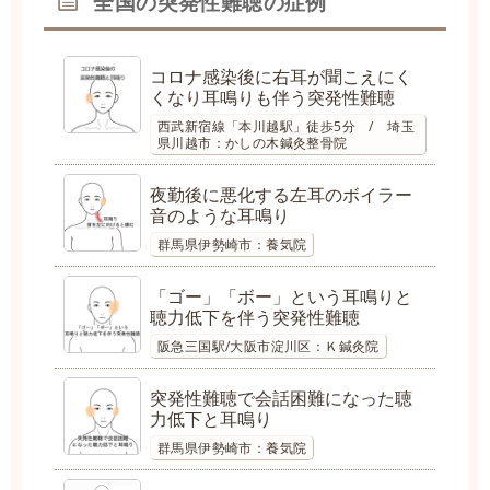
全国の突発性難聴の症例
コロナ感染後に右耳が聞こえにく
くなり耳鳴りも伴う突発性難聴
西武新宿線「本川越駅」徒歩5分 / 埼玉
県川越市：かしの木鍼灸整骨院
夜勤後に悪化する左耳のボイラー
音のような耳鳴り
群馬県伊勢崎市：養気院
「ゴー」「ボー」という耳鳴りと
聴力低下を伴う突発性難聴
阪急三国駅/大阪市淀川区：Ｋ鍼灸院
突発性難聴で会話困難になった聴
力低下と耳鳴り
群馬県伊勢崎市：養気院