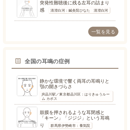
突発性難聴後に残る左耳の詰まり
感
清澄白河：鍼灸院ひなた 清澄白河
一覧を見る
全国の耳鳴の症例
静かな環境で響く両耳の耳鳴りと
顎の開きづらさ
JR品川駅／東京都品川区：はりきゅうルー
ム カポス
鼓膜を押されるような耳閉感と
「キーン」「ジジジ」という耳鳴
り
群馬県伊勢崎市：養気院