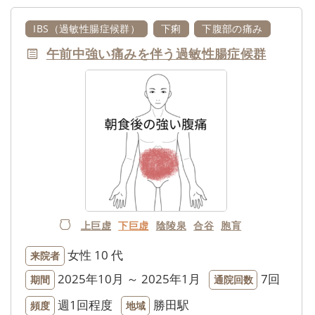
IBS（過敏性腸症候群）
下痢
下腹部の痛み
午前中強い痛みを伴う過敏性腸症候群
上巨虚
下巨虚
陰陵泉
合谷
胞肓
女性
10 代
来院者
2025年10月 ～ 2025年1月
7回
期間
通院回数
週1回程度
勝田駅
頻度
地域