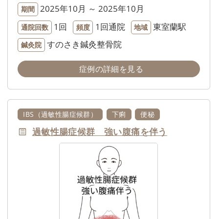
2025年10月 ～ 2025年10月
期間
1回
1回通院
東室蘭駅
通院回数
頻度
地域
すのさき鍼灸整骨院
鍼灸院
症例の詳細を見る
IBS（過敏性腸症候群）
下痢
便秘
過敏性腸症候群 強い腹痛を伴う