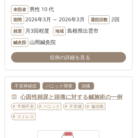
男性
10 代
来院者
2026年3月 ～ 2026年3月
2回
期間
通院回数
月3回程度
島根県出雲市
頻度
地域
山岡鍼灸院
鍼灸院
症例の詳細を見る
不安神経症
パニック障害
頭痛
心因性頻尿と頭痛に対する鍼施術の一例
予期不安
パニック
不安感
偏頭痛
ストレス