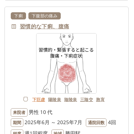
下痢
下腹部の痛み
習慣的な下痢、腹痛
下巨虚
陽陵泉
陰陵泉
三陰交
胞肓
男性
10 代
来院者
2025年6月 ～ 2025年7月
4回
期間
通院回数
週1回程度
勝田駅
頻度
地域