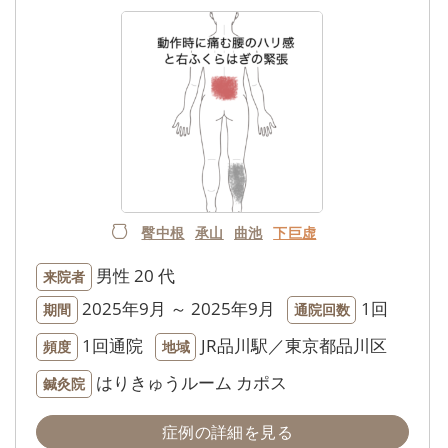
臀中根
承山
曲池
下巨虚
男性
20 代
来院者
2025年9月 ～ 2025年9月
1回
期間
通院回数
1回通院
JR品川駅／東京都品川区
頻度
地域
はりきゅうルーム カポス
鍼灸院
症例の詳細を見る