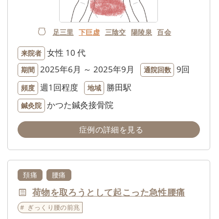
足三里
下巨虚
三陰交
陽陵泉
百会
女性
10 代
来院者
2025年6月 ～ 2025年9月
9回
期間
通院回数
週1回程度
勝田駅
頻度
地域
かつた鍼灸接骨院
鍼灸院
症例の詳細を見る
頚痛
腰痛
荷物を取ろうとして起こった急性腰痛
ぎっくり腰の前兆