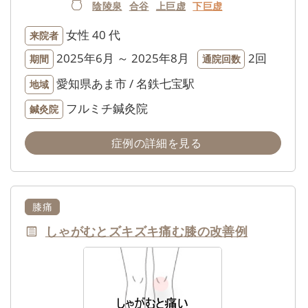
陰陵泉
合谷
上巨虚
下巨虚
女性
40 代
来院者
2025年6月 ～ 2025年8月
2回
期間
通院回数
愛知県あま市 / 名鉄七宝駅
地域
フルミチ鍼灸院
鍼灸院
症例の詳細を見る
膝痛
しゃがむとズキズキ痛む膝の改善例