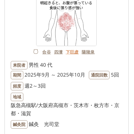
合谷
四瀆
下巨虚
陽陵泉
男性
40 代
来院者
2025年9月 ～ 2025年10月
5回
期間
通院回数
週2～3回
頻度
地域
阪急高槻駅/大阪府高槻市・茨木市・枚方市・京
都・滋賀
鍼灸 光司堂
鍼灸院