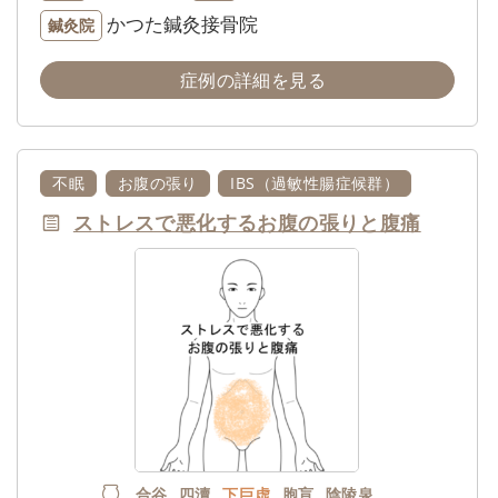
かつた鍼灸接骨院
鍼灸院
症例の詳細を見る
不眠
お腹の張り
IBS（過敏性腸症候群）
ストレスで悪化するお腹の張りと腹痛
合谷
四瀆
下巨虚
胞肓
陰陵泉