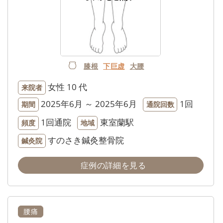
膝根
下巨虚
大腰
女性
10 代
来院者
2025年6月 ～ 2025年6月
1回
期間
通院回数
1回通院
東室蘭駅
頻度
地域
すのさき鍼灸整骨院
鍼灸院
症例の詳細を見る
腰痛