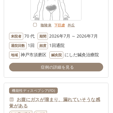
陰陵泉
下巨虚
外丘
70 代
2026年7月 ～ 2026年7月
来院者
期間
1回
1回通院
通院回数
頻度
神戸市須磨区
にしだ鍼灸治療院
地域
鍼灸院
症例の詳細を見る
機能性ディスペプシア(FD)
お腹にガスが溜まり、漏れていそうな感
覚がある