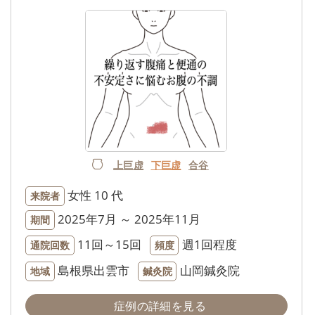
上巨虚
下巨虚
合谷
女性
10 代
来院者
2025年7月 ～ 2025年11月
期間
11回～15回
週1回程度
通院回数
頻度
島根県出雲市
山岡鍼灸院
地域
鍼灸院
症例の詳細を見る