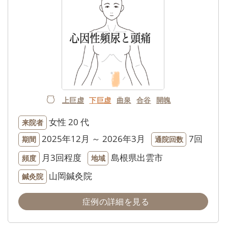
上巨虚
下巨虚
曲泉
合谷
開魄
女性
20 代
来院者
2025年12月 ～ 2026年3月
7回
期間
通院回数
月3回程度
島根県出雲市
頻度
地域
山岡鍼灸院
鍼灸院
症例の詳細を見る