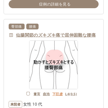
症例の詳細を見る
臀部痛
腰痛
仙腸関節のズキズキ痛で屈伸困難な腰痛
膏肓
曲池
下巨虚
L4(0.5)
女性
10 代
来院者