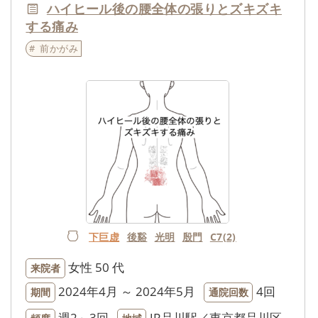
ハイヒール後の腰全体の張りとズキズキ
する痛み
前かがみ
下巨虚
後谿
光明
殷門
C7(2)
女性
50 代
来院者
2024年4月 ～ 2024年5月
4回
期間
通院回数
週2～3回
JR品川駅／東京都品川区