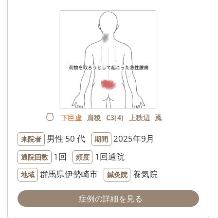
下巨虚
肩稜
C3(4)
上秩辺
颪
男性
50 代
2025年9月
来院者
期間
1回
1回通院
通院回数
頻度
群馬県伊勢崎市
養気院
地域
鍼灸院
症例の詳細を見る