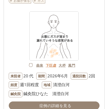
お腹が張る
ガス
曲泉
下巨虚
大杼
風門
20 代
2026年6月
2回
来院者
期間
通院回数
週1回程度
清澄白河
頻度
地域
鍼灸院ひなた 清澄白河
鍼灸院
症例の詳細を見る