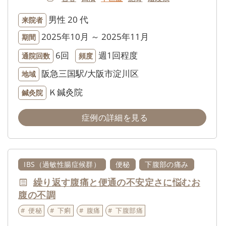
男性
20 代
来院者
2025年10月 ～ 2025年11月
期間
6回
週1回程度
通院回数
頻度
阪急三国駅/大阪市淀川区
地域
Ｋ鍼灸院
鍼灸院
症例の詳細を見る
IBS（過敏性腸症候群）
便秘
下腹部の痛み
繰り返す腹痛と便通の不安定さに悩むお
腹の不調
便秘
下痢
腹痛
下腹部痛