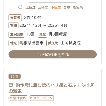
上巨虚
三陰交
下巨虚
合谷
陰陵泉
女性
10 代
来院者
2024年12月 ～ 2025年4月
期間
10回
月3回程度
通院回数
頻度
島根県出雲市
山岡鍼灸院
地域
鍼灸院
症例の詳細を見る
腰痛
動作時に痛む腰のハリ感と右ふくらはぎ
の緊張
慢性腰痛
スポーツジム