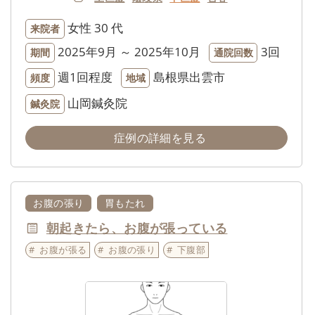
女性
30 代
来院者
2025年9月 ～ 2025年10月
3回
期間
通院回数
週1回程度
島根県出雲市
頻度
地域
山岡鍼灸院
鍼灸院
症例の詳細を見る
お腹の張り
胃もたれ
朝起きたら、お腹が張っている
お腹が張る
お腹の張り
下腹部