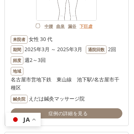
中腰
曲泉
漏谷
下巨虚
女性
30 代
来院者
2025年3月 ～ 2025年3月
2回
期間
通院回数
週2～3回
頻度
地域
名古屋市営地下鉄 東山線 池下駅/名古屋市千
種区
えだは鍼灸マッサージ院
鍼灸院
症例の詳細を見る
JA