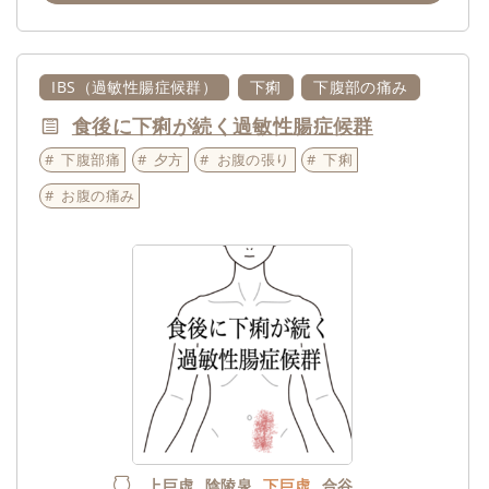
IBS（過敏性腸症候群）
下痢
下腹部の痛み
食後に下痢が続く過敏性腸症候群
下腹部痛
夕方
お腹の張り
下痢
お腹の痛み
上巨虚
陰陵泉
下巨虚
合谷