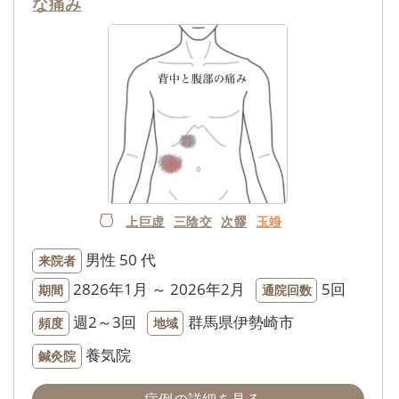
な痛み
上巨虚
三陰交
次髎
玉竧
男性
50 代
来院者
2826年1月 ～ 2026年2月
5回
期間
通院回数
週2～3回
群馬県伊勢崎市
頻度
地域
養気院
鍼灸院