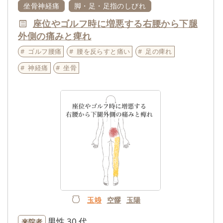
坐骨神経痛
脚・足・足指のしびれ
座位やゴルフ時に増悪する右腰から下腿
外側の痛みと痺れ
ゴルフ腰痛
腰を反らすと痛い
足の痺れ
神経痛
坐骨
玉竧
空髎
玉陽
男性
30 代
来院者