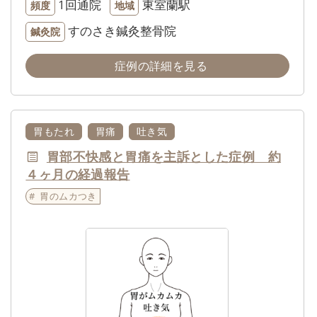
1回通院
東室蘭駅
頻度
地域
すのさき鍼灸整骨院
鍼灸院
症例の詳細を見る
胃もたれ
胃痛
吐き気
胃部不快感と胃痛を主訴とした症例 約
４ヶ月の経過報告
胃のムカつき