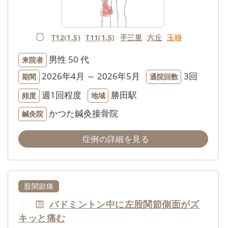
T12(1.5)
T11(1.5)
手三里
六丘
玉竧
男性
50 代
来院者
2026年4月 ～ 2026年5月
3回
期間
通院回数
週1回程度
勝田駅
頻度
地域
かつた鍼灸接骨院
鍼灸院
症例の詳細を見る
股関節痛
バドミントン中に左股関節側面がズ
NEW
キッと痛む