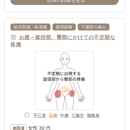
症例の詳細を見る
鼠径部痛・恥骨痛
股関節痛
下腹部の痛み
お腹～鼠径部、臀部にかけての不定期な
疼痛
手三里
玉竧
中腰
三陰交
陰陵泉
女性
30 代
来院者