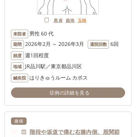
肩貞
曲池
玉竧
男性
60 代
来院者
2026年2月 ～ 2026年3月
6回
期間
通院回数
週1回程度
頻度
JR品川駅／東京都品川区
地域
はりきゅうルーム カポス
鍼灸院
症例の詳細を見る
膝痛
階段や坂道で痛む右膝内側、股関節
NEW