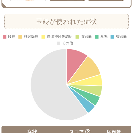
玉竧が使われた症状
症状
スコア
症例数