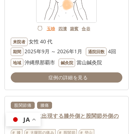
玉竧
四瀆
築賓
合谷
女性
40 代
来院者
2025年9月 ～ 2026年1月
4回
期間
通院回数
沖縄県那覇市
當山鍼灸院
地域
鍼灸院
症例の詳細を見る
股関節痛
膝痛
下山時に出現する膝外側と股関節外側の
JA
痛み
膝
大腿部の痛み
股関節
登山