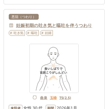
悪阻（つわり）
妊娠初期の吐き気と嘔吐を伴うつわり
吐き気
嘔吐
妊婦
曲泉
玉竧
T5(2.5)
女性
30 代
2026年1月
来院者
期間