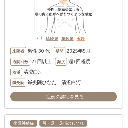
陰陵泉
陽陵泉
玉竧
男性
30 代
2025年5月
来院者
期間
21回以上
週1回程度
通院回数
頻度
清澄白河
地域
鍼灸院ひなた 清澄白河
鍼灸院
症例の詳細を見る
坐骨神経痛
脚・足・足指のしびれ