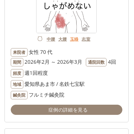
中腰
大腰
玉竧
志室
女性
70 代
来院者
2026年2月 ～ 2026年3月
4回
期間
通院回数
週1回程度
頻度
愛知県あま市 / 名鉄七宝駅
地域
フルミチ鍼灸院
鍼灸院
症例の詳細を見る