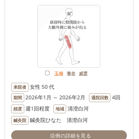
玉竧
養老
威霊
女性
50 代
来院者
2026年1月 ～ 2026年2月
4回
期間
通院回数
週1回程度
清澄白河
頻度
地域
鍼灸院ひなた 清澄白河
鍼灸院
症例の詳細を見る