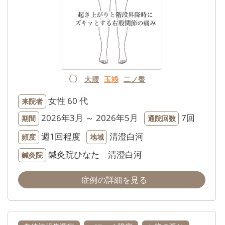
大腰
玉竧
二ノ臀
女性
60 代
来院者
2026年3月 ～ 2026年5月
7回
期間
通院回数
週1回程度
清澄白河
頻度
地域
鍼灸院ひなた 清澄白河
鍼灸院
症例の詳細を見る