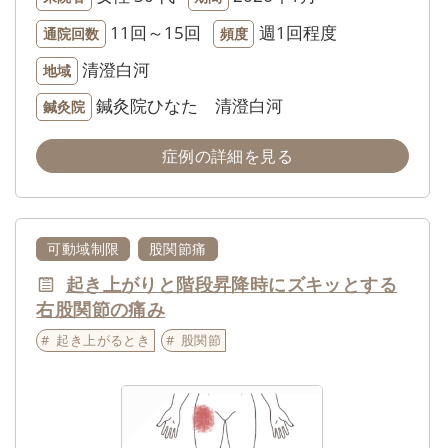
11回～15回
週1回程度
通院回数
頻度
清澄白河
地域
鍼灸院ひなた 清澄白河
鍼灸院
症例の詳細を見る
可動域制限
股関節痛
起き上がりと階段昇降時にズキッとする
右股関節の痛み
起き上がるとき
股関節