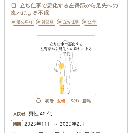
立ち仕事で悪化する左臀部から足先への
痺れによる不眠
足の痺れ
神経痛
立ち仕事
坐骨
養老
玉竧
L5(1)
腸鳴
男性
40 代
来院者
2025年11月 ～ 2025年2月
期間