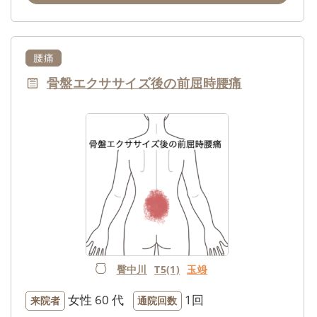
腰痛
骨盤エクササイズ後の前屈時腰痛
臀中川
T5(1)
玉竧
女性
60 代
1回
来院者
通院回数