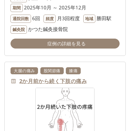
2025年10月 ～ 2025年12月
期間
6回
月3回程度
勝田駅
通院回数
頻度
地域
かつた鍼灸接骨院
鍼灸院
症例の詳細を見る
大腿の痛み
股関節痛
膝痛
2か月前から続く下肢の痛み