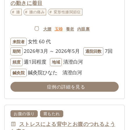
の動きに着目
膝
膝の痛み
変形性膝関節症
大腰
玉竧
養老
内眼裏
女性
60 代
来院者
2026年3月 ～ 2026年5月
7回
期間
通院回数
週1回程度
清澄白河
頻度
地域
鍼灸院ひなた 清澄白河
鍼灸院
症例の詳細を見る
お腹の張り
胃もたれ
ストレスによる背中とお腹のつれるよう