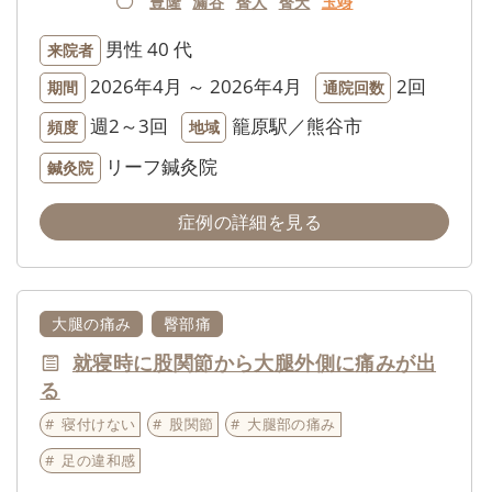
豊隆
漏谷
臀人
臀天
玉竧
男性
40 代
来院者
2026年4月 ～ 2026年4月
2回
期間
通院回数
週2～3回
籠原駅／熊谷市
頻度
地域
リーフ鍼灸院
鍼灸院
症例の詳細を見る
大腿の痛み
臀部痛
就寝時に股関節から大腿外側に痛みが出
る
寝付けない
股関節
大腿部の痛み
足の違和感