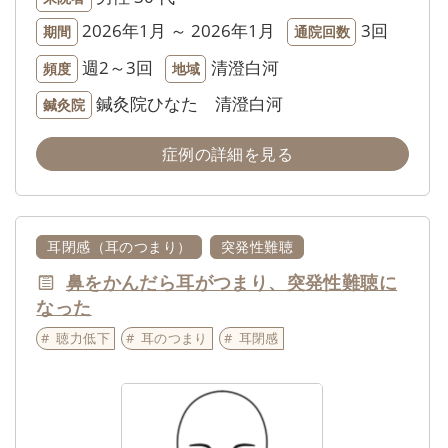
2026年1月 ～ 2026年1月
3回
期間
通院回数
週2～3回
清澄白河
頻度
地域
鍼灸院ひなた 清澄白河
鍼灸院
症例の詳細を見る
耳閉感（耳のつまり）
突発性難聴
鼻をかんだら耳がつまり、突発性難聴に
なった
聴力低下
耳のつまり
耳閉感