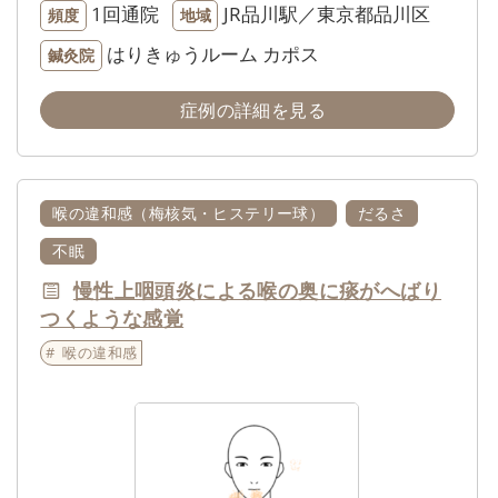
1回通院
JR品川駅／東京都品川区
頻度
地域
はりきゅうルーム カポス
鍼灸院
症例の詳細を見る
喉の違和感（梅核気・ヒステリー球）
だるさ
不眠
慢性上咽頭炎による喉の奥に痰がへばり
つくような感覚
喉の違和感