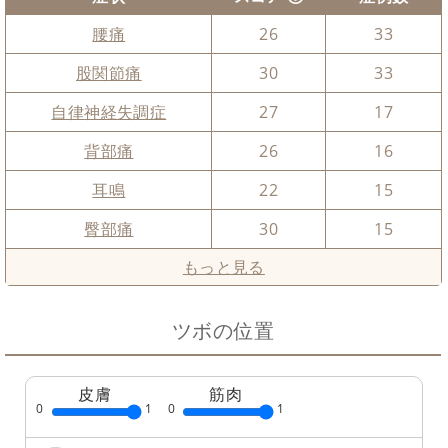
腰痛
26
33
股関節痛
30
33
自律神経失調症
27
17
背部痛
26
16
耳鳴
22
15
臀部痛
30
15
もっと見る
ツボの位置
皮膚
筋肉