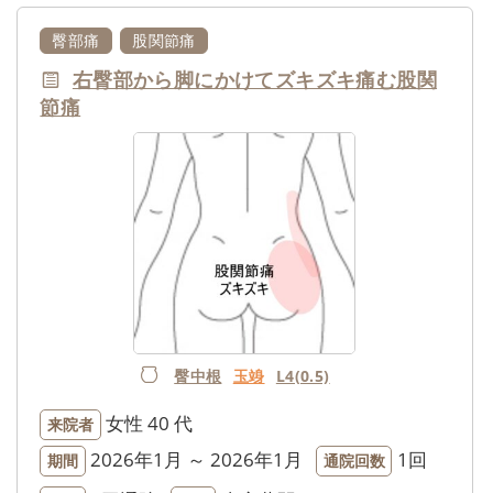
臀部痛
股関節痛
右臀部から脚にかけてズキズキ痛む股関
節痛
臀中根
玉竧
L4(0.5)
女性
40 代
来院者
2026年1月 ～ 2026年1月
1回
期間
通院回数