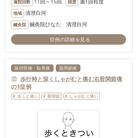
11回～15回
週1回程度
通院回数
頻度
清澄白河
地域
鍼灸院ひなた 清澄白河
鍼灸院
症例の詳細を見る
鼠径部痛・恥骨痛
股関節痛
歩行時と深くしゃがむと痛む右股関節痛
の1症例
歩くと痛い
股関節
しゃがむと痛い