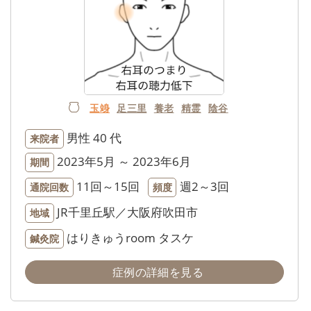
玉竧
足三里
養老
精霊
陰谷
男性
40 代
来院者
2023年5月 ～ 2023年6月
期間
11回～15回
週2～3回
通院回数
頻度
JR千里丘駅／大阪府吹田市
地域
はりきゅうroom タスケ
鍼灸院
症例の詳細を見る