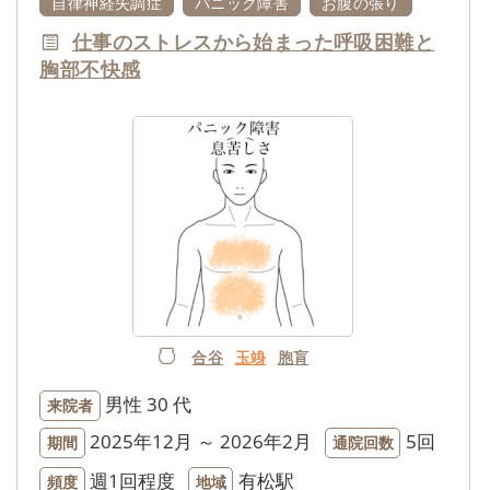
自律神経失調症
パニック障害
お腹の張り
仕事のストレスから始まった呼吸困難と
胸部不快感
合谷
玉竧
胞肓
男性
30 代
来院者
2025年12月 ～ 2026年2月
5回
期間
通院回数
週1回程度
有松駅
頻度
地域