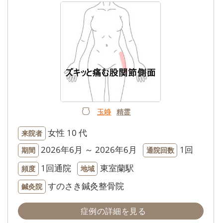
玉竧
精霊
女性
10 代
来院者
2026年6月 ～ 2026年6月
1回
期間
通院回数
1回通院
東室蘭駅
頻度
地域
すのさき鍼灸整骨院
鍼灸院
症例の詳細を見る