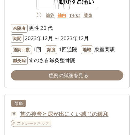
渝谷
袖内
T4(C)
臑兪
男性
20 代
来院者
2023年12月 ～ 2023年12月
期間
1回
1回通院
東室蘭駅
通院回数
頻度
地域
すのさき鍼灸整骨院
鍼灸院
症例の詳細を見る
頚痛
首の後弯と尿が出にくい感じの緩和
ストレートネック