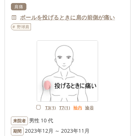
肩痛
ボールを投げるときに肩の前側が痛い
野球肩
T3(1)
T7(1)
袖内
渝谷
男性
10 代
来院者
2023年12月 ～ 2023年11月
期間