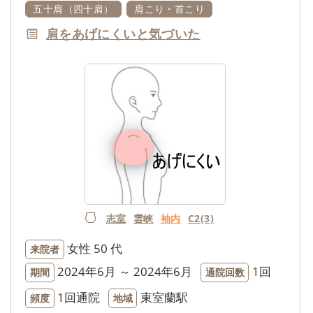
五十肩（四十肩）
肩こり・首こり
肩をあげにくいと気づいた
志室
雲峡
袖内
C2(3)
女性
50 代
来院者
2024年6月 ～ 2024年6月
1回
期間
通院回数
1回通院
東室蘭駅
頻度
地域