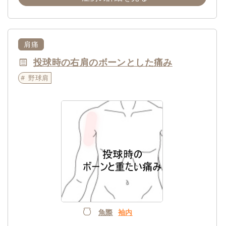
肩痛
投球時の右肩のボーンとした痛み
野球肩
魚際
袖内