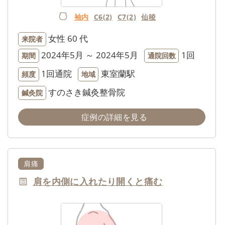
袖内
C6(2)
C7(2)
仙稜
女性
60 代
来院者
2024年5月 ～ 2024年5月
1回
期間
通院回数
1回通院
東室蘭駅
頻度
地域
すのさき鍼灸整骨院
鍼灸院
症例の詳細を見る
肩痛
肩を内側に入れたり開くと痛む