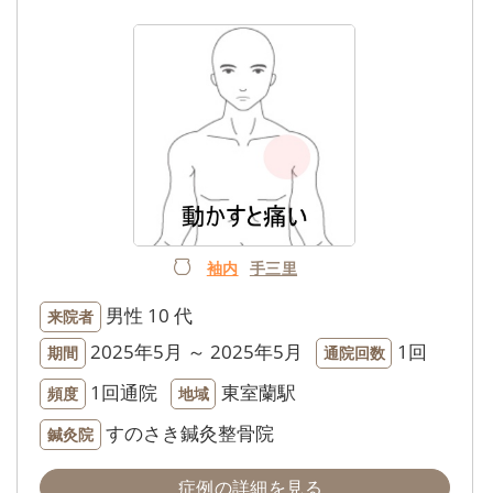
袖内
手三里
男性
10 代
来院者
2025年5月 ～ 2025年5月
1回
期間
通院回数
1回通院
東室蘭駅
頻度
地域
すのさき鍼灸整骨院
鍼灸院
症例の詳細を見る