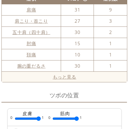
肩痛
31
9
肩こり・首こり
27
3
五十肩（四十肩）
30
2
肘痛
15
1
頚痛
10
1
腕の重だるさ
30
1
もっと見る
ツボの位置
皮膚
筋肉