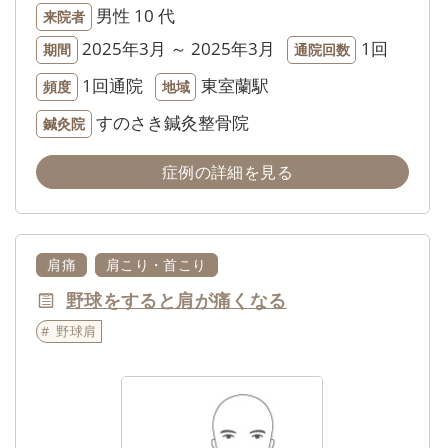
男性
10 代
来院者
2025年3月 ～ 2025年3月
1回
期間
通院回数
1回通院
東室蘭駅
頻度
地域
すのさき鍼灸整骨院
鍼灸院
症例の詳細を見る
肩痛
肩こり・首こり
野球をすると肩が痛くなる
野球肩