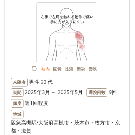
袖内
巨骨
拄潜
聚労
雲峡
男性
50 代
来院者
2025年3月 ～ 2025年5月
9回
期間
通院回数
週1回程度
頻度
地域
阪急高槻駅/大阪府高槻市・茨木市・枚方市・京
都・滋賀