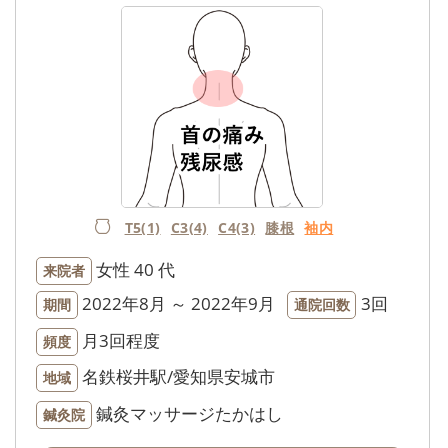
T5(1)
C3(4)
C4(3)
膝根
袖内
女性
40 代
来院者
2022年8月 ～ 2022年9月
3回
期間
通院回数
月3回程度
頻度
名鉄桜井駅/愛知県安城市
地域
鍼灸マッサージたかはし
鍼灸院