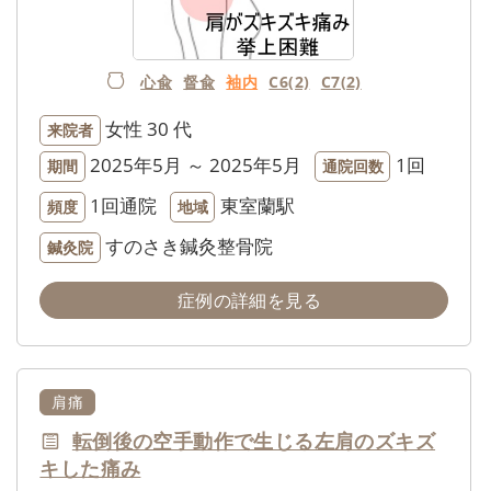
心兪
督兪
袖内
C6(2)
C7(2)
女性
30 代
来院者
2025年5月 ～ 2025年5月
1回
期間
通院回数
1回通院
東室蘭駅
頻度
地域
すのさき鍼灸整骨院
鍼灸院
症例の詳細を見る
肩痛
転倒後の空手動作で生じる左肩のズキズ
キした痛み