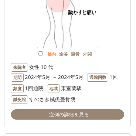
袖内
渝谷
巨骨
外関
女性
10 代
来院者
2024年5月 ～ 2024年5月
1回
期間
通院回数
1回通院
東室蘭駅
頻度
地域
すのさき鍼灸整骨院
鍼灸院
症例の詳細を見る