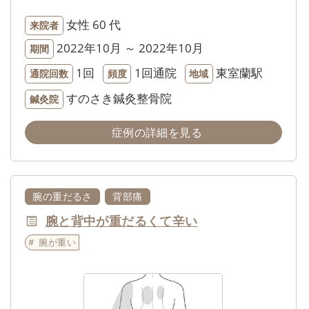
女性
60 代
来院者
2022年10月 ～ 2022年10月
期間
1回
1回通院
東室蘭駅
通院回数
頻度
地域
すのさき鍼灸整骨院
鍼灸院
症例の詳細を見る
腕の重だるさ
背部痛
腕と背中が重だるくて辛い
腕が重い