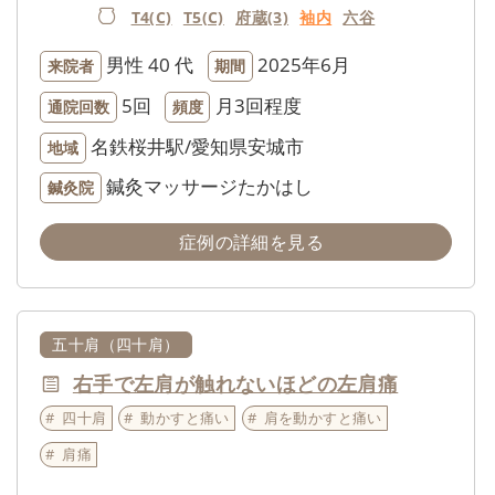
T4(C)
T5(C)
府蔵(3)
袖内
六谷
男性
40 代
2025年6月
来院者
期間
5回
月3回程度
通院回数
頻度
名鉄桜井駅/愛知県安城市
地域
鍼灸マッサージたかはし
鍼灸院
症例の詳細を見る
五十肩（四十肩）
右手で左肩が触れないほどの左肩痛
四十肩
動かすと痛い
肩を動かすと痛い
肩痛