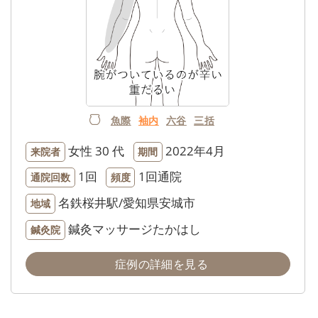
魚際
袖内
六谷
三括
女性
30 代
2022年4月
来院者
期間
1回
1回通院
通院回数
頻度
名鉄桜井駅/愛知県安城市
地域
鍼灸マッサージたかはし
鍼灸院
症例の詳細を見る