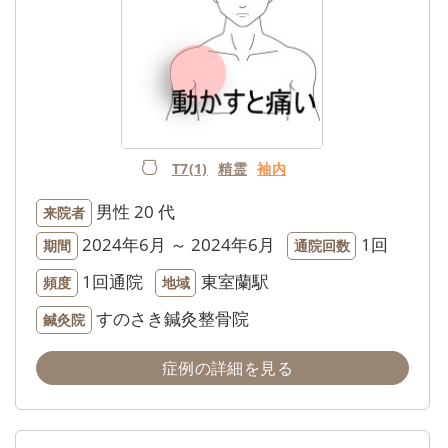
T7(1)
精霊
袖内
男性
20 代
来院者
2024年6月 ～ 2024年6月
1回
期間
通院回数
1回通院
東室蘭駅
頻度
地域
すのさき鍼灸整骨院
鍼灸院
症例の詳細を見る