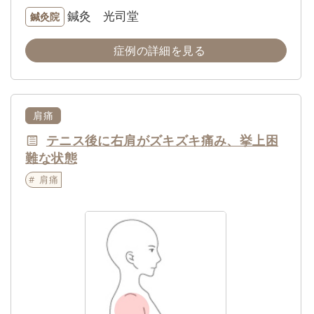
鍼灸 光司堂
鍼灸院
症例の詳細を見る
肩痛
テニス後に右肩がズキズキ痛み、挙上困
難な状態
肩痛