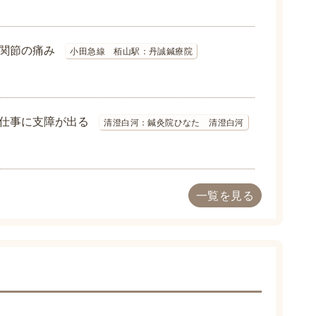
関節の痛み
小田急線 栢山駅：丹誠鍼療院
仕事に支障が出る
清澄白河：鍼灸院ひなた 清澄白河
一覧を見る