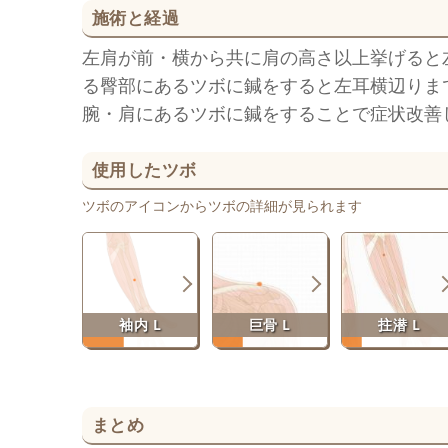
施術と経過
左肩が前・横から共に肩の高さ以上挙げると
る臀部にあるツボに鍼をすると左耳横辺りま
腕・肩にあるツボに鍼をすることで症状改善
使用したツボ
ツボのアイコンからツボの詳細が見られます
袖内 L
巨骨 L
拄潜 L
まとめ