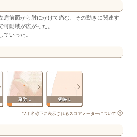
左肩前面から肘にかけて痛む、その動きに関連す
で可動域が広がった。
していった。
聚労 L
雲峡 L
ツボ名称下に表示されるスコアメーターについて