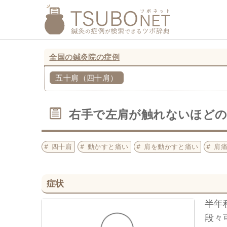
全国の鍼灸院の症例
五十肩（四十肩）
右手で左肩が触れないほどの
四十肩
動かすと痛い
肩を動かすと痛い
肩
症状
半年
段々