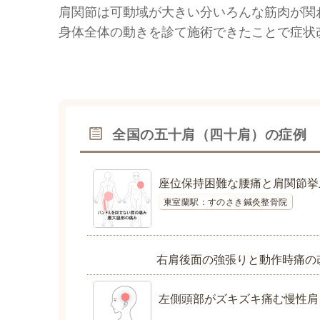
肩関節は可動域が大きい分いろんな筋肉が関
身体全体の動きを診て施術できたことで症状
全国の五十肩（四十肩）の症例
座位保持困難な腰痛と肩関節挙
東室蘭駅：すのさき鍼灸整骨院
右肩後面の強張りと動作時痛の
左側頭部がズキズキ痛む慢性肩