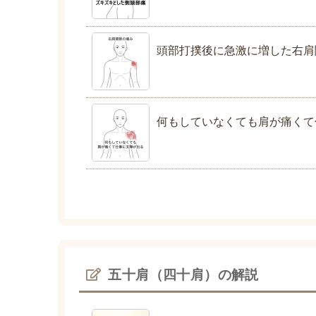
頭部打撲後に急激に増した右肩
何もしていなくても肩が痛くて
五十肩（四十肩）の解説