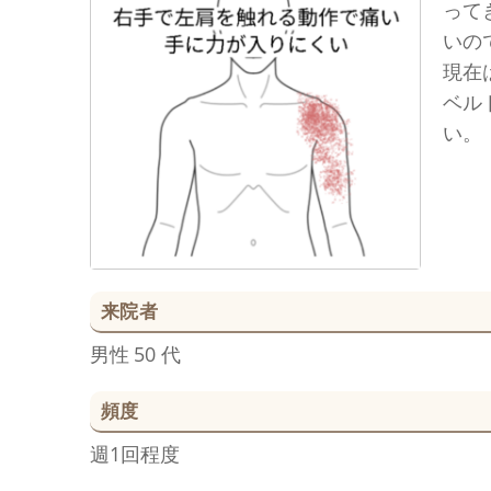
って
いの
現在
ベル
い。
来院者
男性
50 代
頻度
週1回程度