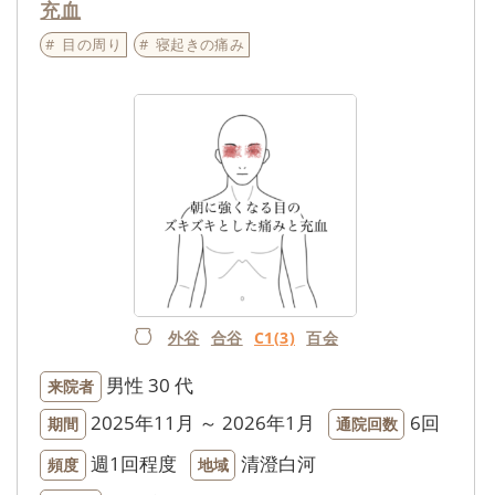
充血
目の周り
寝起きの痛み
外谷
合谷
C1(3)
百会
男性
30 代
来院者
2025年11月 ～ 2026年1月
6回
期間
通院回数
週1回程度
清澄白河
頻度
地域