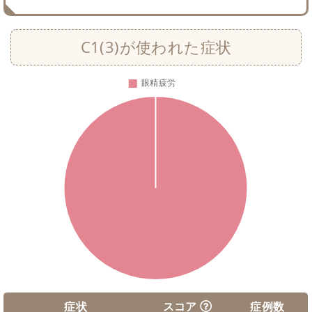
C1(3)が使われた症状
症状
スコア
症例数