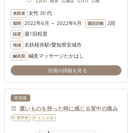
C3(3)
胞肓
三陰交
C1(1)
八稜
女性
30 代
来院者
2022年6月 ～ 2022年6月
2回
期間
通院回数
週1回程度
頻度
名鉄桜井駅/愛知県安城市
地域
鍼灸マッサージたかはし
鍼灸院
症例の詳細を見る
背部痛
重いものを持った時に感じる背中の痛み
肩甲骨
くしゃみ