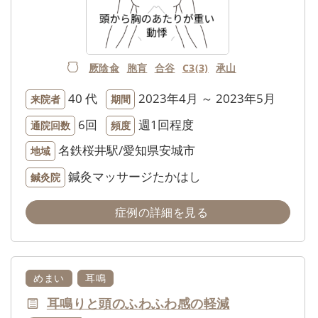
厥陰兪
胞肓
合谷
C3(3)
承山
40 代
2023年4月 ～ 2023年5月
来院者
期間
6回
週1回程度
通院回数
頻度
名鉄桜井駅/愛知県安城市
地域
鍼灸マッサージたかはし
鍼灸院
症例の詳細を見る
めまい
耳鳴
耳鳴りと頭のふわふわ感の軽減