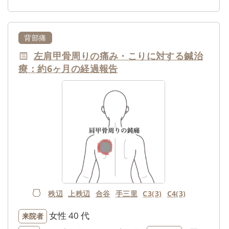
背部痛
左肩甲骨周りの痛み・こりに対する鍼治
療：約6ヶ月の経過報告
秩辺
上秩辺
合谷
手三里
C3(3)
C4(3)
女性
40 代
来院者