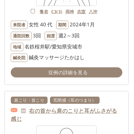
養老
C3(3)
両神
志室
八沖
女性
40 代
2024年1月
来院者
期間
3回
週2～3回
通院回数
頻度
名鉄桜井駅/愛知県安城市
地域
鍼灸マッサージたかはし
鍼灸院
症例の詳細を見る
肩こり・首こり
耳閉感（耳のつまり）
右の首から肩のこりと耳がふさがる
NEW
感じ