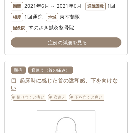
2021年6月 ～ 2021年6月
1回
期間
通院回数
1回通院
東室蘭駅
頻度
地域
すのさき鍼灸整骨院
鍼灸院
症例の詳細を見る
頚痛
寝違え（首の痛み）
起床時に感じた首の違和感、下を向けな
い
振り向くと痛い
寝違え
下を向くと痛い