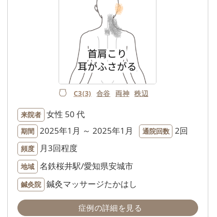
C3(3)
合谷
両神
秩辺
女性
50 代
来院者
2025年1月 ～ 2025年1月
2回
期間
通院回数
月3回程度
頻度
名鉄桜井駅/愛知県安城市
地域
鍼灸マッサージたかはし
鍼灸院
症例の詳細を見る