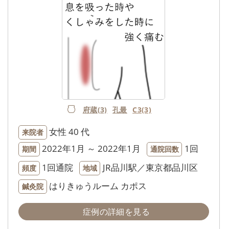
府蔵(3)
孔最
C3(3)
女性
40 代
来院者
2022年1月 ～ 2022年1月
1回
期間
通院回数
1回通院
JR品川駅／東京都品川区
頻度
地域
はりきゅうルーム カポス
鍼灸院
症例の詳細を見る