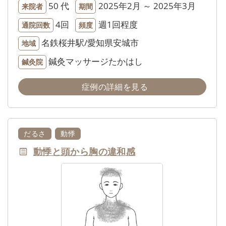
50 代
2025年2月 ～ 2025年3月
来院者
期間
4回
週1回程度
通院回数
頻度
名鉄桜井駅/愛知県安城市
地域
鍼灸マッサージたかはし
鍼灸院
症例の詳細を見る
だるさ
動悸
動悸と頭から胸の違和感