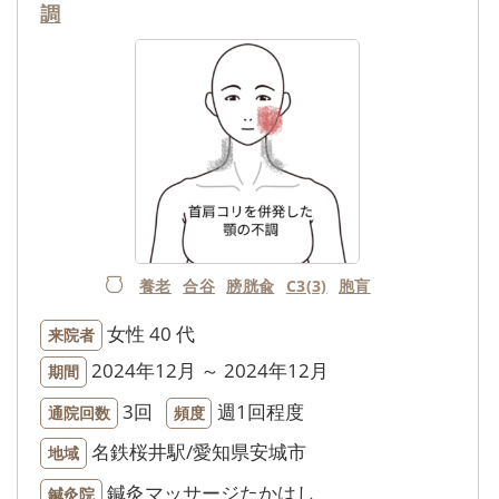
調
養老
合谷
膀胱兪
C3(3)
胞肓
女性
40 代
来院者
2024年12月 ～ 2024年12月
期間
3回
週1回程度
通院回数
頻度
名鉄桜井駅/愛知県安城市
地域
鍼灸マッサージたかはし
鍼灸院