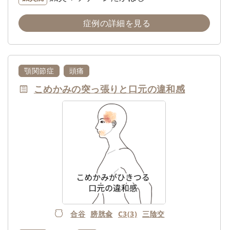
症例の詳細を見る
顎関節症
頭痛
こめかみの突っ張りと口元の違和感
合谷
膀胱兪
C3(3)
三陰交