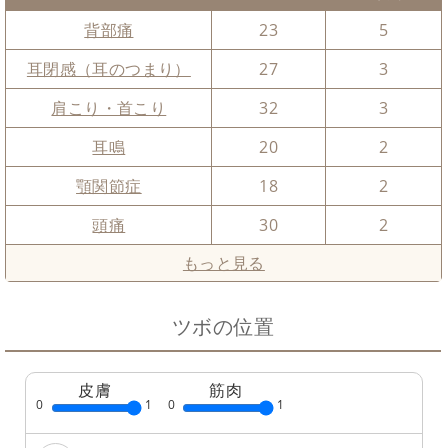
背部痛
23
5
耳閉感（耳のつまり）
27
3
肩こり・首こり
32
3
耳鳴
20
2
顎関節症
18
2
頭痛
30
2
もっと見る
ツボの位置
皮膚
筋肉