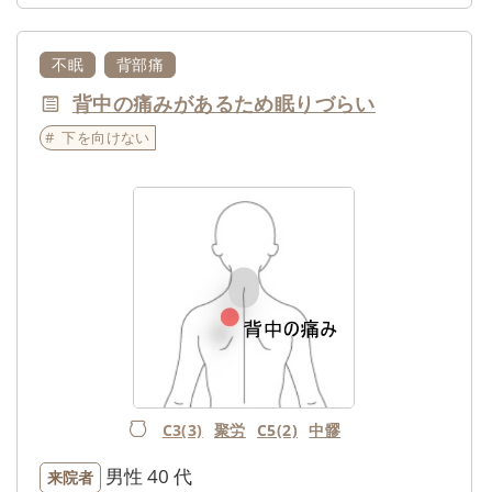
不眠
背部痛
背中の痛みがあるため眠りづらい
下を向けない
C3(3)
聚労
C5(2)
中髎
男性
40 代
来院者