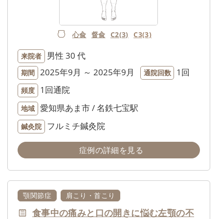
心兪
督兪
C2(3)
C3(3)
男性
30 代
来院者
2025年9月 ～ 2025年9月
1回
期間
通院回数
1回通院
頻度
愛知県あま市 / 名鉄七宝駅
地域
フルミチ鍼灸院
鍼灸院
症例の詳細を見る
顎関節症
肩こり・首こり
食事中の痛みと口の開きに悩む左顎の不