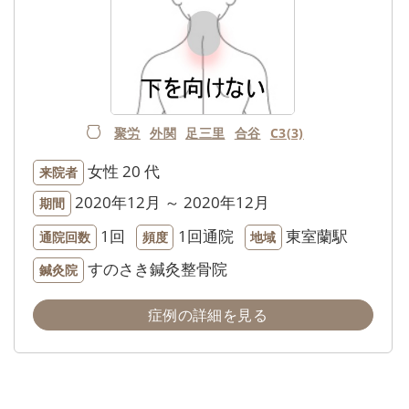
聚労
外関
足三里
合谷
C3(3)
女性
20 代
来院者
2020年12月 ～ 2020年12月
期間
1回
1回通院
東室蘭駅
通院回数
頻度
地域
すのさき鍼灸整骨院
鍼灸院
症例の詳細を見る