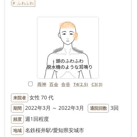
ふわふわ
両神
百会
合谷
T4(2.5)
C3(3)
女性
70 代
来院者
2022年3月 ～ 2022年3月
3回
期間
通院回数
週1回程度
頻度
名鉄桜井駅/愛知県安城市
地域