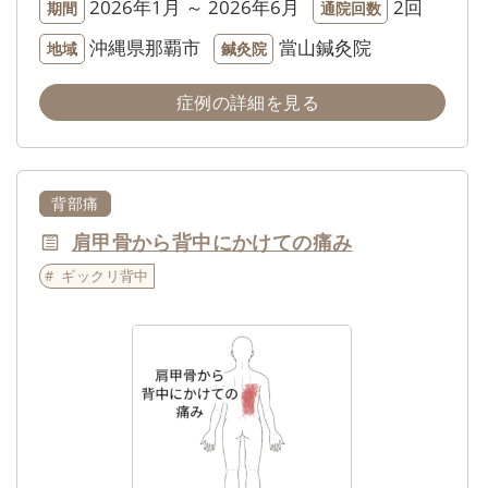
2026年1月 ～ 2026年6月
2回
期間
通院回数
沖縄県那覇市
當山鍼灸院
地域
鍼灸院
症例の詳細を見る
背部痛
肩甲骨から背中にかけての痛み
ギックリ背中