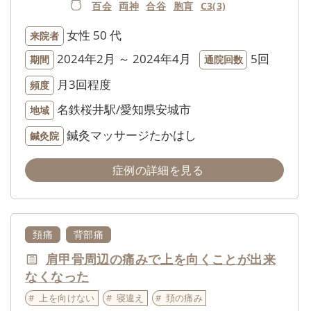
百会
両神
合谷
胞肓
C3(3)
女性
50 代
来院者
2024年2月 ～ 2024年4月
5回
期間
通院回数
月3回程度
頻度
名鉄桜井駅/愛知県安城市
地域
鍼灸マッサージたかはし
鍼灸院
症例の詳細を見る
頚痛
背部痛
肩甲骨周辺の痛みで上を向くことが出来
なくなった
上を向けない
寝違え
頚の痛み