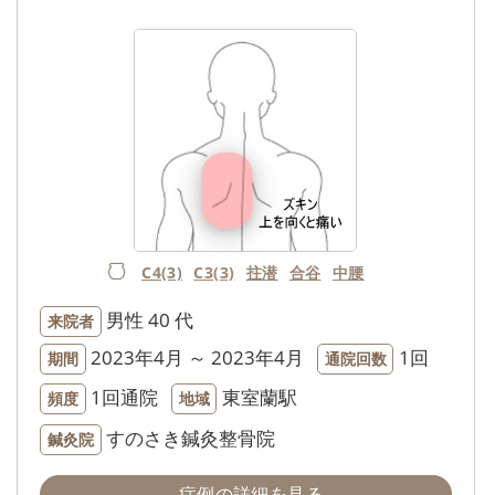
C4(3)
C3(3)
拄潜
合谷
中腰
男性
40 代
来院者
2023年4月 ～ 2023年4月
1回
期間
通院回数
1回通院
東室蘭駅
頻度
地域
すのさき鍼灸整骨院
鍼灸院
症例の詳細を見る