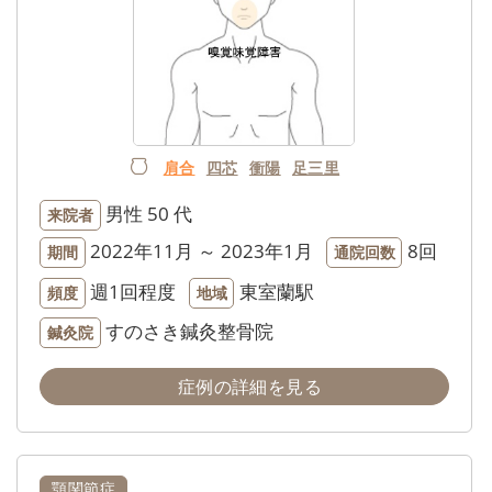
肩合
四芯
衝陽
足三里
男性
50 代
来院者
2022年11月 ～ 2023年1月
8回
期間
通院回数
週1回程度
東室蘭駅
頻度
地域
すのさき鍼灸整骨院
鍼灸院
症例の詳細を見る
顎関節症