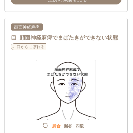
顔面神経麻痺
顔面神経麻痺でまばたきができない状態
口からこぼれる
肩合
漏谷
四稜