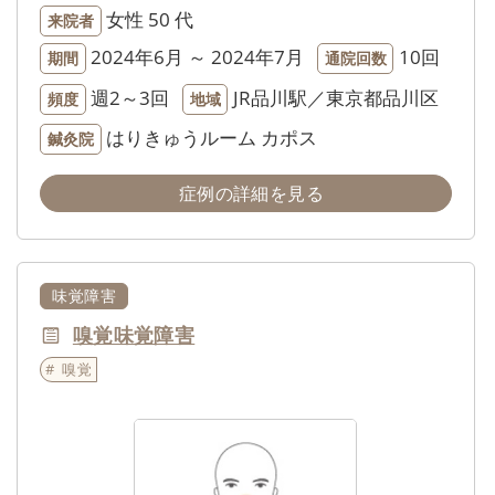
女性
50 代
来院者
2024年6月 ～ 2024年7月
10回
期間
通院回数
週2～3回
JR品川駅／東京都品川区
頻度
地域
はりきゅうルーム カポス
鍼灸院
症例の詳細を見る
味覚障害
嗅覚味覚障害
嗅覚