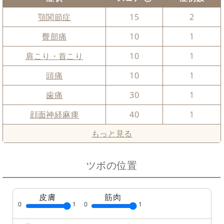
顎関節症
15
2
臀部痛
10
1
肩こり・首こり
10
1
頭痛
10
1
歯痛
30
1
顔面神経麻痺
40
1
もっと見る
ツボの位置
皮膚
筋肉