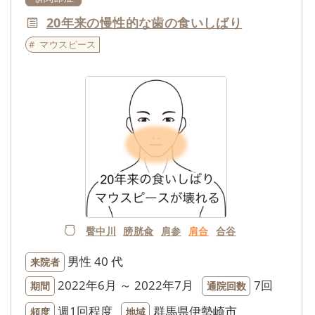
20年来の慢性的な歯の食いしばり
マウスピース
臀中川
膀胱兪
肩参
肩合
合谷
男性
40 代
来院者
2022年6月 ～ 2022年7月
7回
期間
通院回数
週1回程度
群馬県伊勢崎市
頻度
地域