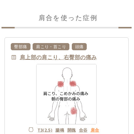
肩合を使った症例
臀部痛
肩こり・首こり
頭痛
肩上部の肩こり、右臀部の痛み
T3(2.5)
腸鳴
開魄
合谷
肩合