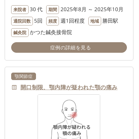
30 代
2025年8月 ～ 2025年10月
来院者
期間
5回
週1回程度
勝田駅
通院回数
頻度
地域
かつた鍼灸接骨院
鍼灸院
症例の詳細を見る
顎関節症
開口制限、顎内障が疑われた顎の痛み