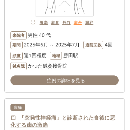
養老
肩参
外谷
肩合
漏谷
男性
40 代
来院者
2025年6月 ～ 2025年7月
4回
期間
通院回数
週1回程度
勝田駅
頻度
地域
かつた鍼灸接骨院
鍼灸院
症例の詳細を見る
歯痛
「突発性神経痛」と診断された食後に悪
化する歯の激痛