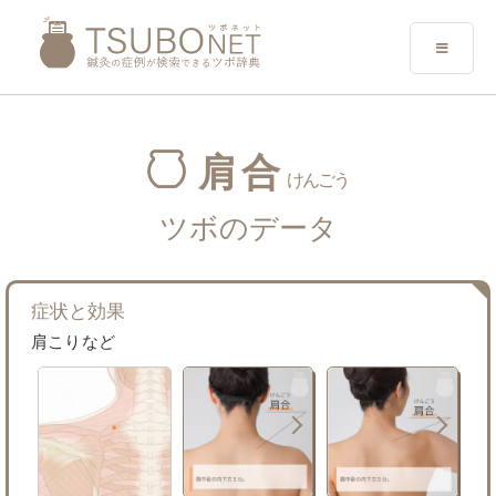
肩合
けんごう
ツボのデータ
症状と効果
肩こりなど