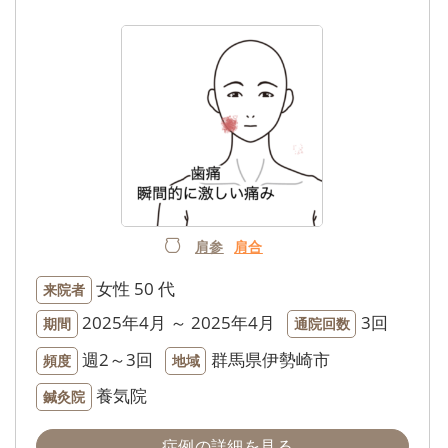
肩参
肩合
女性
50 代
来院者
2025年4月 ～ 2025年4月
3回
期間
通院回数
週2～3回
群馬県伊勢崎市
頻度
地域
養気院
鍼灸院
症例の詳細を見る