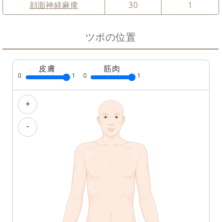
顔面神経麻痺
30
1
ツボの位置
皮膚
筋肉