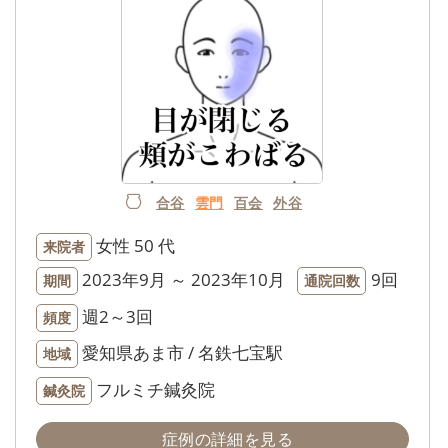
合谷
雲門
百会
外谷
女性
50 代
来院者
2023年9月 ～ 2023年10月
9回
期間
通院回数
週2～3回
頻度
愛知県あま市 / 名鉄七宝駅
地域
フルミチ鍼灸院
鍼灸院
症例の詳細を見る