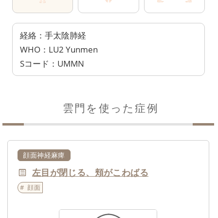
経絡：手太陰肺経
WHO：LU2 Yunmen
Sコード：UMMN
雲門を使った症例
顔面神経麻痺
左目が閉じる、頬がこわばる
顔面