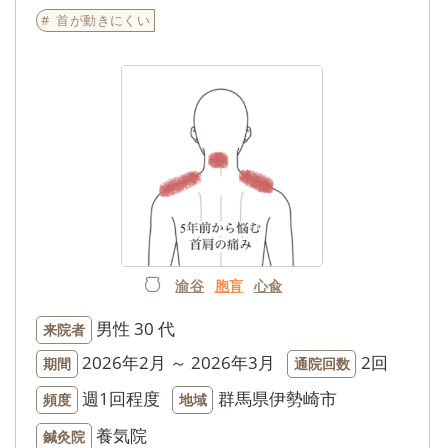
首が動きにくい
渝谷
胞肓
心兪
男性
30 代
来院者
2026年2月 ～ 2026年3月
2回
期間
通院回数
週1回程度
群馬県伊勢崎市
頻度
地域
養気院
鍼灸院