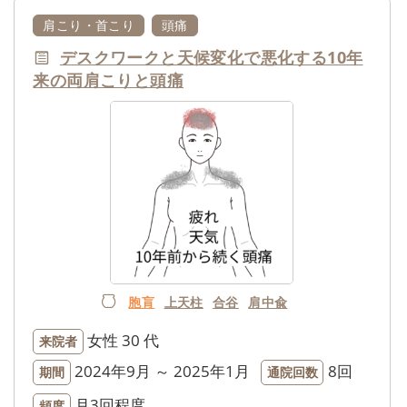
肩こり・首こり
頭痛
デスクワークと天候変化で悪化する10年
来の両肩こりと頭痛
胞肓
上天柱
合谷
肩中兪
女性
30 代
来院者
2024年9月 ～ 2025年1月
8回
期間
通院回数
月3回程度
頻度