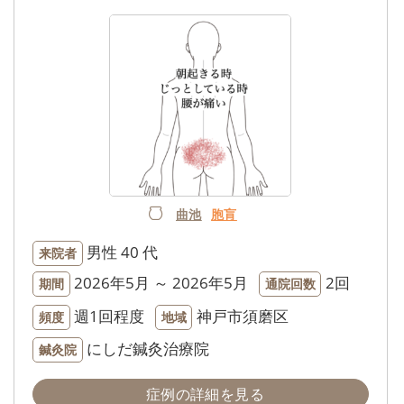
曲池
胞肓
男性
40 代
来院者
2026年5月 ～ 2026年5月
2回
期間
通院回数
週1回程度
神戸市須磨区
頻度
地域
にしだ鍼灸治療院
鍼灸院
症例の詳細を見る