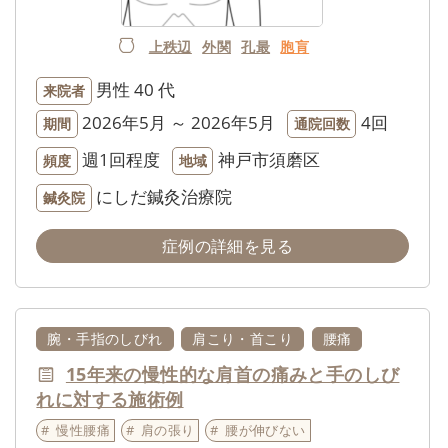
上秩辺
外関
孔最
胞肓
男性
40 代
来院者
2026年5月 ～ 2026年5月
4回
期間
通院回数
週1回程度
神戸市須磨区
頻度
地域
にしだ鍼灸治療院
鍼灸院
症例の詳細を見る
腕・手指のしびれ
肩こり・首こり
腰痛
15年来の慢性的な肩首の痛みと手のしび
れに対する施術例
慢性腰痛
肩の張り
腰が伸びない