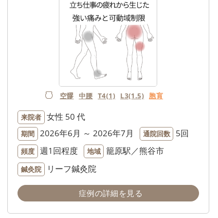
空髎
中腰
T4(1)
L3(1.5)
胞肓
女性
50 代
来院者
2026年6月 ～ 2026年7月
5回
期間
通院回数
週1回程度
籠原駅／熊谷市
頻度
地域
リーフ鍼灸院
鍼灸院
症例の詳細を見る