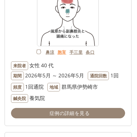
鼻涼
胞肓
手三里
条口
女性
40 代
来院者
2026年5月 ～ 2026年5月
1回
期間
通院回数
1回通院
群馬県伊勢崎市
頻度
地域
養気院
鍼灸院
症例の詳細を見る