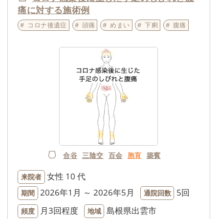
痛に対する施術例
コロナ後遺症
頭痛
めまい
下痢
腹痛
合谷
三陰交
百会
胞肓
築賓
女性
10 代
来院者
2026年1月 ～ 2026年5月
5回
期間
通院回数
月3回程度
島根県出雲市
頻度
地域