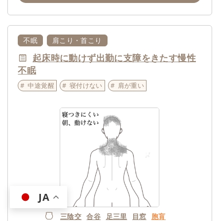
不眠
肩こり・首こり
起床時に動けず出勤に支障をきたす慢性
不眠
中途覚醒
寝付けない
肩が重い
JA
三陰交
合谷
足三里
目窓
胞肓