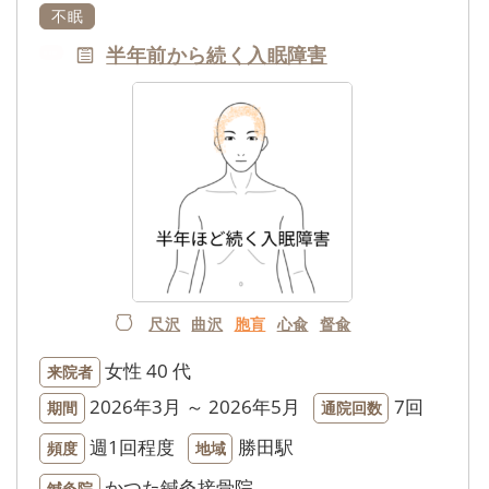
不眠
半年前から続く入眠障害
NEW
尺沢
曲沢
胞肓
心兪
督兪
女性
40 代
来院者
2026年3月 ～ 2026年5月
7回
期間
通院回数
週1回程度
勝田駅
頻度
地域
かつた鍼灸接骨院
鍼灸院