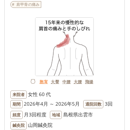
肩甲骨の痛み
胞肓
大臀
中腰
大腰
飛揚
女性
60 代
来院者
2026年4月 ～ 2026年5月
3回
期間
通院回数
月3回程度
島根県出雲市
頻度
地域
山岡鍼灸院
鍼灸院