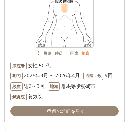
曲泉
秩辺
上巨虚
胞肓
女性
50 代
来院者
2026年3月 ～ 2026年4月
9回
期間
通院回数
週2～3回
群馬県伊勢崎市
頻度
地域
養気院
鍼灸院
症例の詳細を見る