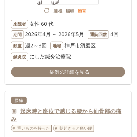
膝根
腸鳴
胞肓
女性
60 代
来院者
2026年4月 ～ 2026年5月
4回
期間
通院回数
週2～3回
神戸市須磨区
頻度
地域
にしだ鍼灸治療院
鍼灸院
症例の詳細を見る
腰痛
起床時と座位で感じる腰から仙骨部の痛
み
重いものを持った
朝起きると痛い腰