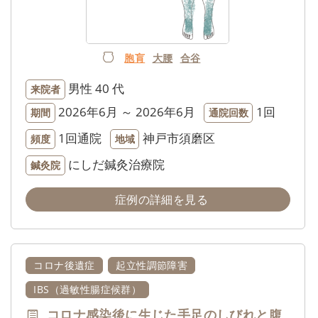
胞肓
大腰
合谷
男性
40 代
来院者
2026年6月 ～ 2026年6月
1回
期間
通院回数
1回通院
神戸市須磨区
頻度
地域
にしだ鍼灸治療院
鍼灸院
症例の詳細を見る
コロナ後遺症
起立性調節障害
IBS（過敏性腸症候群）
コロナ感染後に生じた手足のしびれと腹