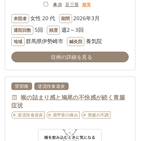
鼻凉
足三里
胞肓
女性
20 代
2026年3月
来院者
期間
5回
週2～3回
通院回数
頻度
群馬県伊勢崎市
養気院
地域
鍼灸院
症例の詳細を見る
背部痛
逆流性食道炎
喉の詰まり感と鳩尾の不快感が続く胃腸
症状
逆流性食道炎
肩甲骨の痛み
胃腸の不調