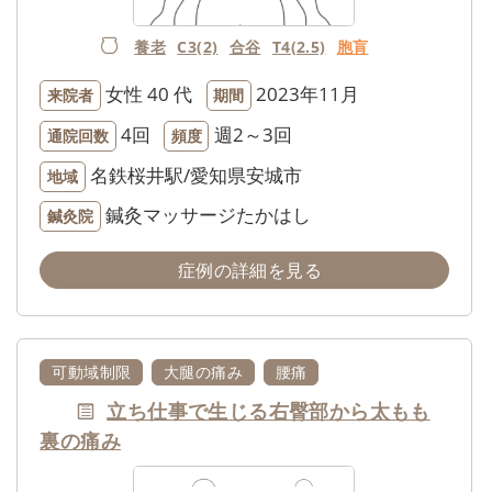
養老
C3(2)
合谷
T4(2.5)
胞肓
女性
40 代
2023年11月
来院者
期間
4回
週2～3回
通院回数
頻度
名鉄桜井駅/愛知県安城市
地域
鍼灸マッサージたかはし
鍼灸院
症例の詳細を見る
可動域制限
大腿の痛み
腰痛
立ち仕事で生じる右臀部から太もも
NEW
裏の痛み