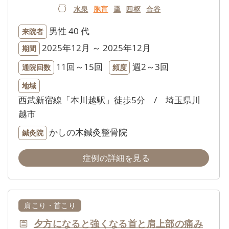
水泉
胞肓
颪
四枢
合谷
男性
40 代
来院者
2025年12月 ～ 2025年12月
期間
11回～15回
週2～3回
通院回数
頻度
地域
西武新宿線「本川越駅」徒歩5分 / 埼玉県川
越市
かしの木鍼灸整骨院
鍼灸院
症例の詳細を見る
肩こり・首こり
夕方になると強くなる首と肩上部の痛み