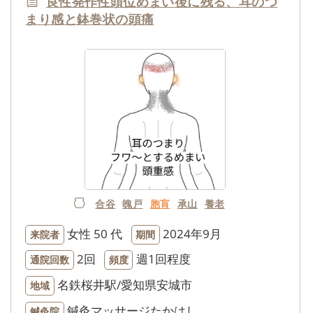
良性発作性頭位めまい後に残る、耳のつ
まり感と鉢巻状の頭痛
合谷
魄戸
胞肓
承山
養老
女性
50 代
2024年9月
来院者
期間
2回
週1回程度
通院回数
頻度
名鉄桜井駅/愛知県安城市
地域
鍼灸マッサージたかはし
鍼灸院