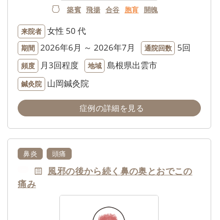
築賓
飛揚
合谷
胞肓
開魄
女性
50 代
来院者
2026年6月 ～ 2026年7月
5回
期間
通院回数
月3回程度
島根県出雲市
頻度
地域
山岡鍼灸院
鍼灸院
症例の詳細を見る
鼻炎
頭痛
風邪の後から続く鼻の奥とおでこの
NEW
痛み