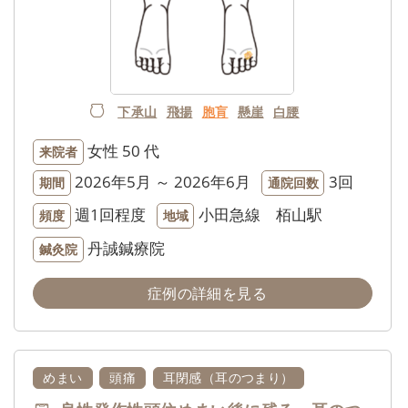
下承山
飛揚
胞肓
懸崖
白腰
女性
50 代
来院者
2026年5月 ～ 2026年6月
3回
期間
通院回数
週1回程度
小田急線 栢山駅
頻度
地域
丹誠鍼療院
鍼灸院
症例の詳細を見る
めまい
頭痛
耳閉感（耳のつまり）