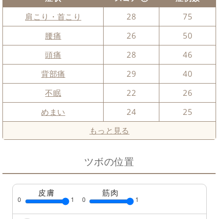
肩こり・首こり
28
75
腰痛
26
50
頭痛
28
46
背部痛
29
40
不眠
22
26
めまい
24
25
もっと見る
ツボの位置
皮膚
筋肉