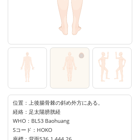
位置：上後腸骨棘の斜め外方にある。
経絡：足太陽膀胱経
WHO：BL53 Baohuang
Sコード：HOKO
座標：背面536.1,444.26