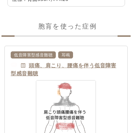
胞肓を使った症例
低音障害型感音難聴
耳鳴
頭痛、肩こり、腰痛を伴う低音障害
NEW
型感音難聴