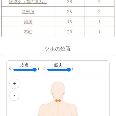
寝違え（首の痛み）
23
2
背部痛
25
2
頚痛
15
1
不眠
20
1
ツボの位置
皮膚
筋肉