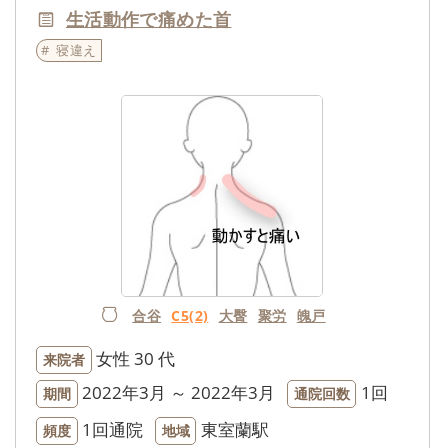
生活動作で痛めた首
寝違え
合谷
C5(2)
大臀
聚労
魄戸
女性
30 代
来院者
2022年3月 ～ 2022年3月
1回
期間
通院回数
1回通院
東室蘭駅
頻度
地域