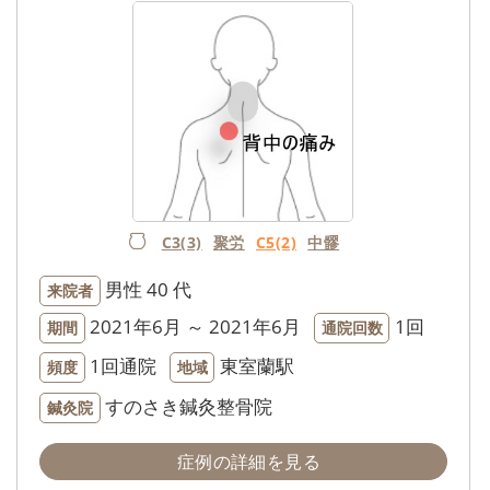
C3(3)
聚労
C5(2)
中髎
男性
40 代
来院者
2021年6月 ～ 2021年6月
1回
期間
通院回数
1回通院
東室蘭駅
頻度
地域
すのさき鍼灸整骨院
鍼灸院
症例の詳細を見る