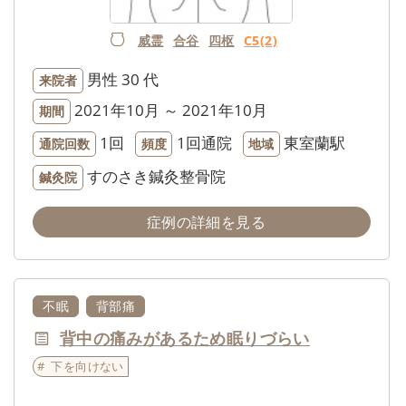
威霊
合谷
四枢
C5(2)
男性
30 代
来院者
2021年10月 ～ 2021年10月
期間
1回
1回通院
東室蘭駅
通院回数
頻度
地域
すのさき鍼灸整骨院
鍼灸院
症例の詳細を見る
不眠
背部痛
背中の痛みがあるため眠りづらい
下を向けない