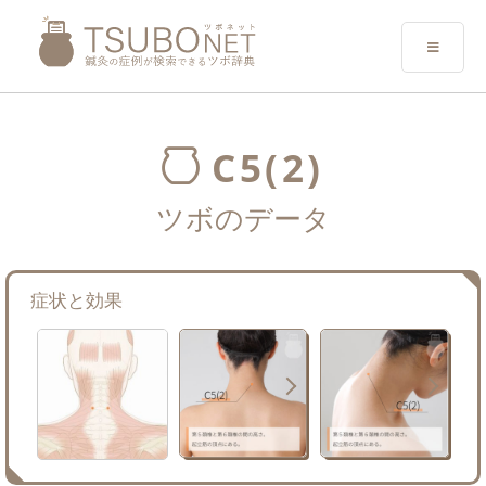
C5(2)
ツボのデータ
症状と効果