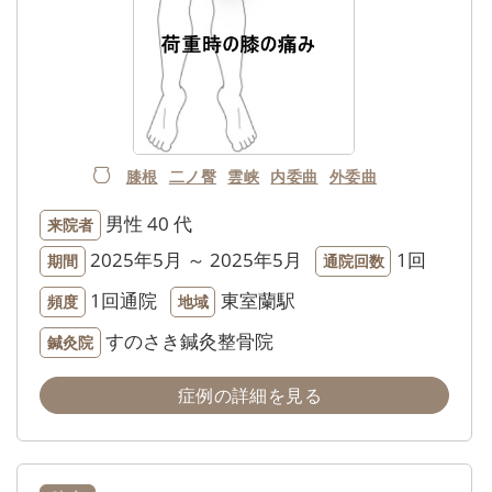
膝根
二ノ臀
雲峡
内委曲
外委曲
男性
40 代
来院者
2025年5月 ～ 2025年5月
1回
期間
通院回数
1回通院
東室蘭駅
頻度
地域
すのさき鍼灸整骨院
鍼灸院
症例の詳細を見る