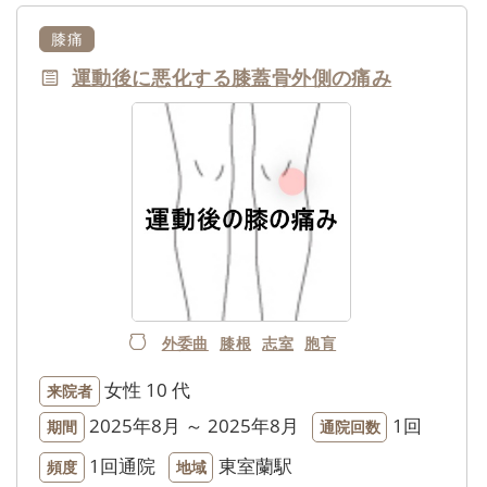
膝痛
運動後に悪化する膝蓋骨外側の痛み
外委曲
膝根
志室
胞肓
女性
10 代
来院者
2025年8月 ～ 2025年8月
1回
期間
通院回数
1回通院
東室蘭駅
頻度
地域