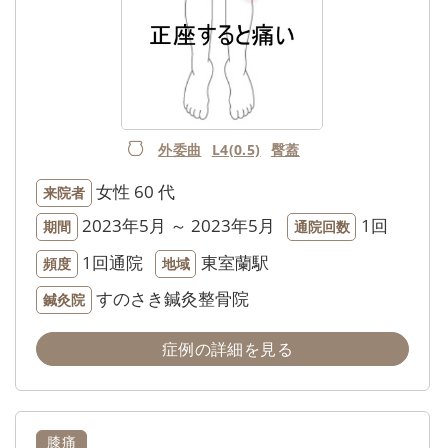
外委曲
L4(0.5)
臀蓋
女性
60 代
来院者
2023年5月 ～ 2023年5月
1回
期間
通院回数
1回通院
東室蘭駅
頻度
地域
すのさき鍼灸整骨院
鍼灸院
症例の詳細を見る
膝痛