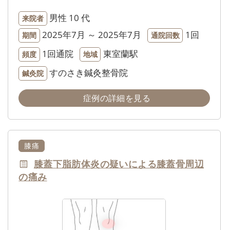
男性
10 代
来院者
2025年7月 ～ 2025年7月
1回
期間
通院回数
1回通院
東室蘭駅
頻度
地域
すのさき鍼灸整骨院
鍼灸院
症例の詳細を見る
膝痛
膝蓋下脂肪体炎の疑いによる膝蓋骨周辺
の痛み