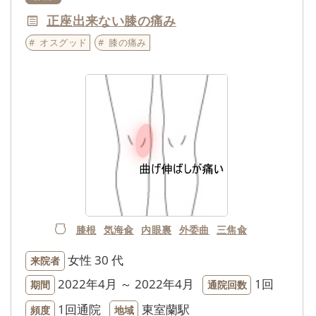
正座出来ない膝の痛み
オスグッド
膝の痛み
膝根
気海兪
内眼裏
外委曲
三焦兪
女性
30 代
来院者
2022年4月 ～ 2022年4月
1回
期間
通院回数
1回通院
東室蘭駅
頻度
地域