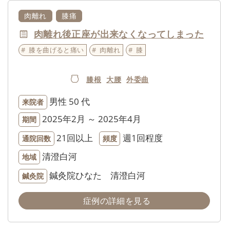
肉離れ
膝痛
肉離れ後正座が出来なくなってしまった
膝を曲げると痛い
肉離れ
膝
膝根
大腰
外委曲
男性
50 代
来院者
2025年2月 ～ 2025年4月
期間
21回以上
週1回程度
通院回数
頻度
清澄白河
地域
鍼灸院ひなた 清澄白河
鍼灸院
症例の詳細を見る