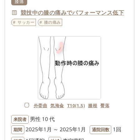
膝痛
競技中の膝の痛みでパフォーマンス低下
サッカー
膝の痛み
外委曲
気海兪
T10(1.5)
膝根
臀落
男性
10 代
来院者
2025年1月 ～ 2025年1月
1回
期間
通院回数