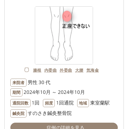
膝根
内委曲
外委曲
大腰
気海兪
男性
30 代
来院者
2024年10月 ～ 2024年10月
期間
1回
1回通院
東室蘭駅
通院回数
頻度
地域
すのさき鍼灸整骨院
鍼灸院
症例の詳細を見る