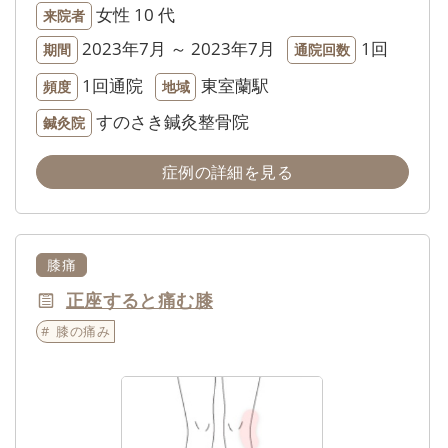
女性
10 代
来院者
2023年7月 ～ 2023年7月
1回
期間
通院回数
1回通院
東室蘭駅
頻度
地域
すのさき鍼灸整骨院
鍼灸院
症例の詳細を見る
膝痛
正座すると痛む膝
膝の痛み