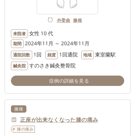
外委曲
膝根
女性
10 代
来院者
2024年11月 ～ 2024年11月
期間
1回
1回通院
東室蘭駅
通院回数
頻度
地域
すのさき鍼灸整骨院
鍼灸院
症例の詳細を見る
膝痛
正座が出来なくなった膝の痛み
膝の痛み