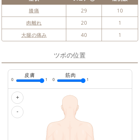
膝痛
29
10
肉離れ
20
1
大腿の痛み
40
1
ツボの位置
皮膚
筋肉