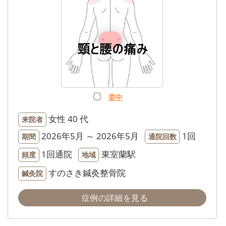
委中
女性
40 代
来院者
2026年5月 ～ 2026年5月
1回
期間
通院回数
1回通院
東室蘭駅
頻度
地域
すのさき鍼灸整骨院
鍼灸院
症例の詳細を見る