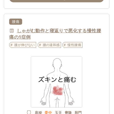
腰痛
しゃがむ動作と寝返りで悪化する慢性腰
痛の1症例
腰が伸びない
腰の違和感
慢性腰痛
肩稜
委中
玉天
豊隆
殷門