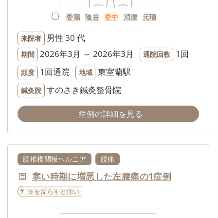
委陽
陰谷
委中
消濼
元瑠
男性
30 代
来院者
2026年3月 ～ 2026年3月
1回
期間
通院回数
1回通院
東室蘭駅
頻度
地域
すのさき鍼灸整骨院
鍼灸院
症例の詳細を見る
腰椎椎間板ヘルニア
腰痛
寒い時期に増悪した左腰痛の1症例
腰を反らすと痛い