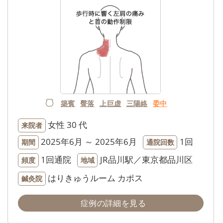
築賓
臀落
上巨虚
三陽絡
委中
女性
30 代
来院者
2025年6月 ～ 2025年6月
1回
期間
通院回数
1回通院
JR品川駅／東京都品川区
頻度
地域
はりきゅうルーム カポス
鍼灸院
症例の詳細を見る