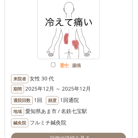
委中
腸鳴
女性
30 代
来院者
2025年12月 ～ 2025年12月
期間
1回
1回通院
通院回数
頻度
愛知県あま市 / 名鉄七宝駅
地域
フルミチ鍼灸院
鍼灸院
症例の詳細を見る