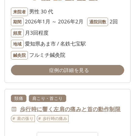
男性
30 代
来院者
2026年1月 ～ 2026年2月
2回
期間
通院回数
月3回程度
頻度
愛知県あま市 / 名鉄七宝駅
地域
フルミチ鍼灸院
鍼灸院
症例の詳細を見る
頚痛
肩こり・首こり
歩行時に響く左肩の痛みと首の動作制限
肩の張り
歩行時の痛み