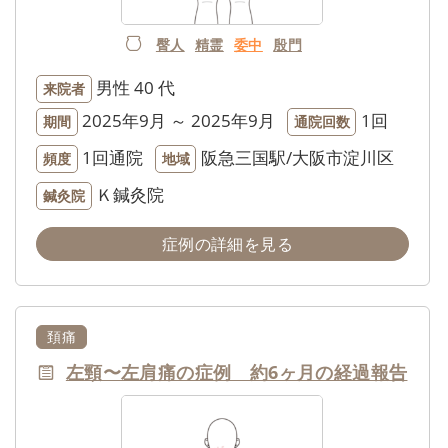
臀人
精霊
委中
殷門
男性
40 代
来院者
2025年9月 ～ 2025年9月
1回
期間
通院回数
1回通院
阪急三国駅/大阪市淀川区
頻度
地域
Ｋ鍼灸院
鍼灸院
症例の詳細を見る
頚痛
左頸〜左肩痛の症例 約6ヶ月の経過報告