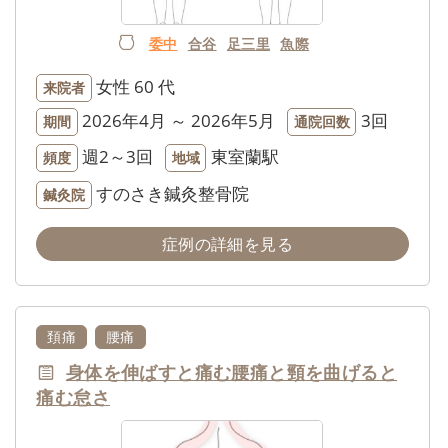
委中
合谷
足三里
魚際
女性
60 代
来院者
2026年4月 ～ 2026年5月
3回
期間
通院回数
週2～3回
東室蘭駅
頻度
地域
すのさき鍼灸整骨院
鍼灸院
症例の詳細を見る
頚痛
腰痛
身体を伸ばすと痛む腰痛と頸を曲げると
痛む怠さ