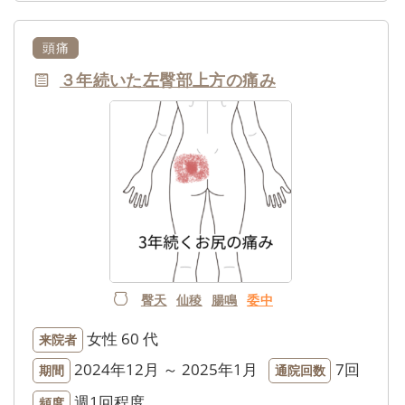
頭痛
３年続いた左臀部上方の痛み
臀天
仙稜
腸鳴
委中
女性
60 代
来院者
2024年12月 ～ 2025年1月
7回
期間
通院回数
週1回程度
頻度