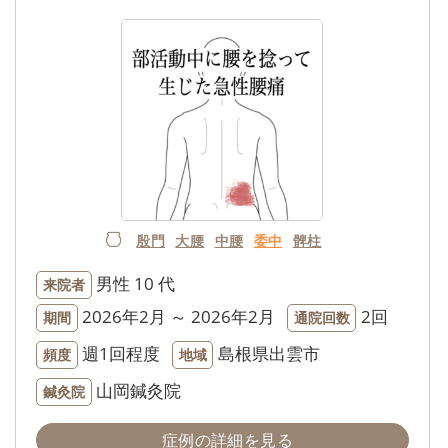
殷門
大腰
中腰
委中
髀柱
男性
10 代
来院者
2026年2月 ～ 2026年2月
2回
期間
通院回数
週1回程度
島根県出雲市
頻度
地域
山岡鍼灸院
鍼灸院
症例の詳細を見る