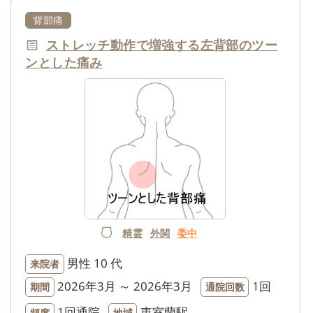
背部痛
ストレッチ動作で増強する左背部のツー
ンとした痛み
精霊
外関
委中
男性
10 代
来院者
2026年3月 ～ 2026年3月
1回
期間
通院回数
1回通院
東室蘭駅
頻度
地域