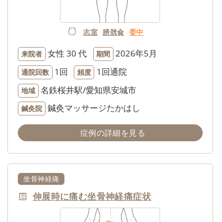
志室
膀胱兪
委中
女性
30 代
2026年5月
来院者
期間
1回
1回通院
通院回数
頻度
名鉄桜井駅/愛知県安城市
地域
鍼灸マッサージたかはし
鍼灸院
症例の詳細を見る
坐骨神経痛
伸展時に痛む坐骨神経痛症状