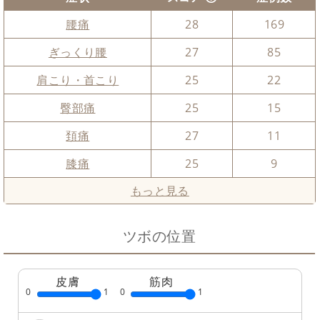
腰痛
28
169
ぎっくり腰
27
85
肩こり・首こり
25
22
臀部痛
25
15
頚痛
27
11
膝痛
25
9
もっと見る
ツボの位置
皮膚
筋肉