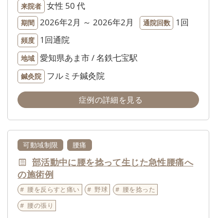
女性
50 代
来院者
2026年2月 ～ 2026年2月
1回
期間
通院回数
1回通院
頻度
愛知県あま市 / 名鉄七宝駅
地域
フルミチ鍼灸院
鍼灸院
症例の詳細を見る
可動域制限
腰痛
部活動中に腰を捻って生じた急性腰痛へ
の施術例
腰を反らすと痛い
野球
腰を捻った
腰の張り