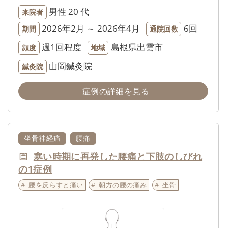
男性
20 代
来院者
2026年2月 ～ 2026年4月
6回
期間
通院回数
週1回程度
島根県出雲市
頻度
地域
山岡鍼灸院
鍼灸院
症例の詳細を見る
坐骨神経痛
腰痛
寒い時期に再発した腰痛と下肢のしびれ
の1症例
腰を反らすと痛い
朝方の腰の痛み
坐骨