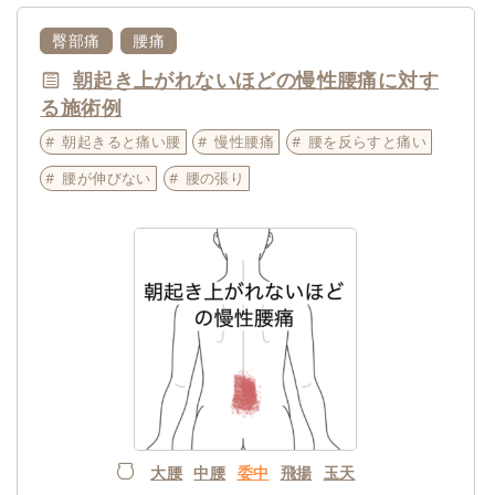
臀部痛
腰痛
朝起き上がれないほどの慢性腰痛に対す
る施術例
朝起きると痛い腰
慢性腰痛
腰を反らすと痛い
腰が伸びない
腰の張り
大腰
中腰
委中
飛揚
玉天