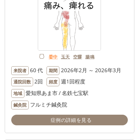
委中
玉天
空髎
腸鳴
60 代
2026年2月 ～ 2026年3月
来院者
期間
2回
週1回程度
通院回数
頻度
愛知県あま市 / 名鉄七宝駅
地域
フルミチ鍼灸院
鍼灸院
症例の詳細を見る