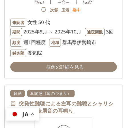
次髎
玉竧
委中
女性
50 代
来院者
2025年9月 ～ 2025年10月
3回
期間
通院回数
週1回程度
群馬県伊勢崎市
頻度
地域
養気院
鍼灸院
症例の詳細を見る
難聴
耳閉感（耳のつまり）
突発性難聴による左耳の難聴とシャリシ
ャリという金属音の耳鳴り
JA