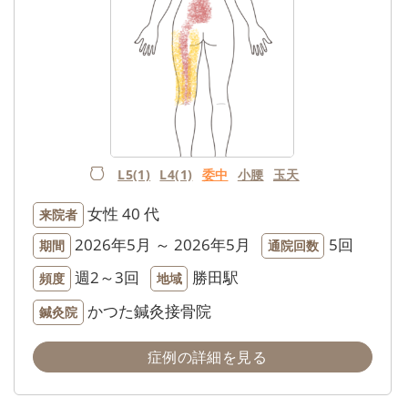
L5(1)
L4(1)
委中
小腰
玉天
女性
40 代
来院者
2026年5月 ～ 2026年5月
5回
期間
通院回数
週2～3回
勝田駅
頻度
地域
かつた鍼灸接骨院
鍼灸院
症例の詳細を見る