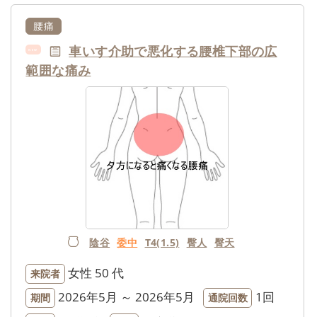
腰痛
車いす介助で悪化する腰椎下部の広
NEW
範囲な痛み
陰谷
委中
T4(1.5)
臀人
臀天
女性
50 代
来院者
2026年5月 ～ 2026年5月
1回
期間
通院回数