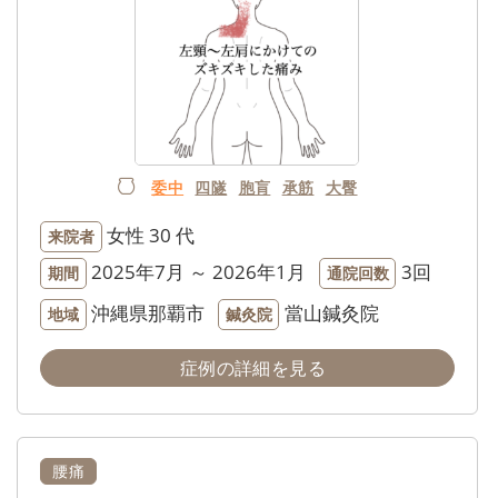
委中
四隧
胞肓
承筋
大臀
女性
30 代
来院者
2025年7月 ～ 2026年1月
3回
期間
通院回数
沖縄県那覇市
當山鍼灸院
地域
鍼灸院
症例の詳細を見る
腰痛