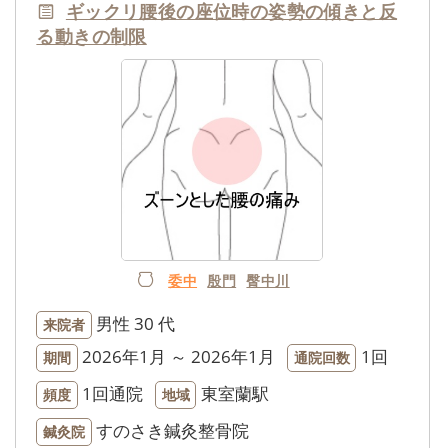
ギックリ腰後の座位時の姿勢の傾きと反
る動きの制限
委中
殷門
臀中川
男性
30 代
来院者
2026年1月 ～ 2026年1月
1回
期間
通院回数
1回通院
東室蘭駅
頻度
地域
すのさき鍼灸整骨院
鍼灸院