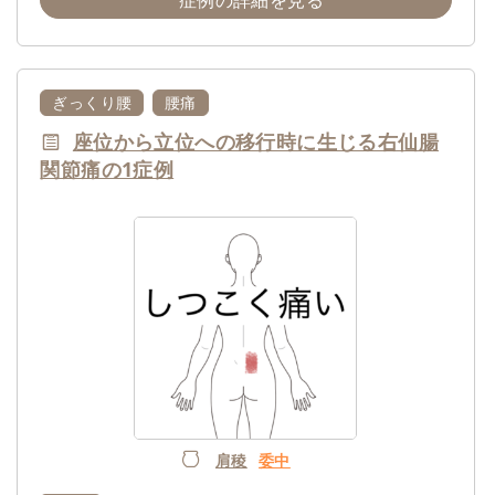
ぎっくり腰
腰痛
座位から立位への移行時に生じる右仙腸
関節痛の1症例
肩稜
委中