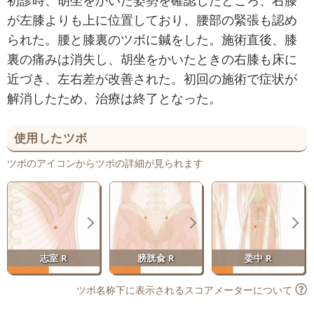
が左膝よりも上に位置しており、腰部の緊張も認め
られた。腰と膝裏のツボに鍼をした。施術直後、膝
裏の痛みは消失し、胡坐をかいたときの右膝も床に
近づき、左右差が改善された。初回の施術で症状が
解消したため、治療は終了となった。
使用したツボ
ツボのアイコンからツボの詳細が見られます
志室 R
膀胱兪 R
委中 R
ツボ名称下に表示されるスコアメーターについて