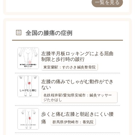
一覧を見る
全国の膝痛の症例
左膝半月板ロッキングによる屈曲
制限と歩行時の跛行
東室蘭駅：すのさき鍼灸整骨院
左膝の痛みでしゃがむ動作ができ
ない
名鉄桜井駅/愛知県安城市：鍼灸マッサー
ジたかはし
歩くと痛む左膝と朝起きにくい腰
痛
群馬県伊勢崎市：養気院