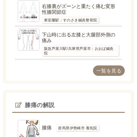
右膝裏がズーンと重たく痛む変形
性膝関節症
東室蘭駅：すのさき鍼灸整骨院
下山時に出る左膝と大腿部外側の
痛み
阪急芦屋川駅/兵庫県芦屋市：おおば鍼灸
院
一覧を見る
膝痛の解説
膝痛
群馬県伊勢崎市 養気院