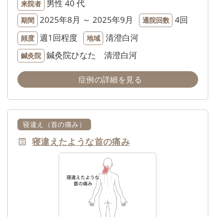
男性
40 代
来院者
2025年8月 ～ 2025年9月
4回
期間
通院回数
週1回程度
清澄白河
頻度
地域
鍼灸院ひなた 清澄白河
鍼灸院
症例の詳細を見る
寝違え（首の痛み）
寝違えたような首の痛み