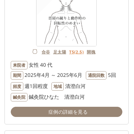
合谷
足太陽
T5(2.5)
開魄
女性
40 代
来院者
2025年4月 ～ 2025年6月
5回
期間
通院回数
週1回程度
清澄白河
頻度
地域
鍼灸院ひなた 清澄白河
鍼灸院
症例の詳細を見る