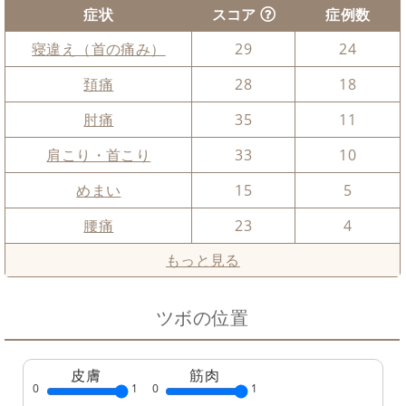
症状
スコア
症例数
寝違え（首の痛み）
29
24
頚痛
28
18
肘痛
35
11
肩こり・首こり
33
10
めまい
15
5
腰痛
23
4
もっと見る
ツボの位置
皮膚
筋肉