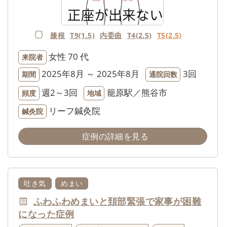
膝根
T9(1.5)
内委曲
T4(2.5)
T5(2.5)
女性
70 代
来院者
2025年8月 ～ 2025年8月
3回
期間
通院回数
週2～3回
籠原駅／熊谷市
頻度
地域
リーフ鍼灸院
鍼灸院
症例の詳細を見る
吐き気
めまい
ふわふわめまいと頚部緊張で家事が困難
になった症例