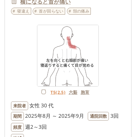
横になると首が痛い
寝違え
首が回らない
頚の痛み
T5(2.5)
六谿
胞肓
女性
30 代
来院者
2025年8月 ～ 2025年9月
3回
期間
通院回数
週2～3回
頻度