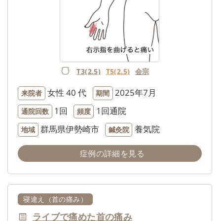
T3(2.5)
T5(2.5)
会宗
女性
40 代
2025年7月
来院者
期間
1回
1回通院
通院回数
頻度
群馬県伊勢崎市
養気院
地域
鍼灸院
症例の詳細を見る
寝違え（首の痛み）
ライブで痛めた首の痛み