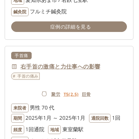
地域
フルミチ鍼灸院
鍼灸院
症例の詳細を見る
手首痛
右手首の激痛と力仕事への影響
手首の痛み
聚労
T5(2.5)
巨骨
男性
70 代
来院者
2025年1月 ～ 2025年1月
1回
期間
通院回数
1回通院
東室蘭駅
頻度
地域