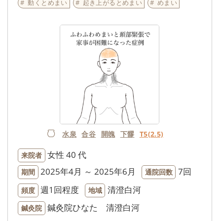
動くとめまい
起き上がるとめまい
めまい
水泉
合谷
開魄
下髎
T5(2.5)
女性
40 代
来院者
2025年4月 ～ 2025年6月
7回
期間
通院回数
週1回程度
清澄白河
頻度
地域
鍼灸院ひなた 清澄白河
鍼灸院