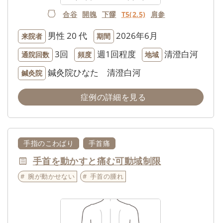
合谷
開魄
下髎
T5(2.5)
肩参
男性
20 代
2026年6月
来院者
期間
3回
週1回程度
清澄白河
通院回数
頻度
地域
鍼灸院ひなた 清澄白河
鍼灸院
症例の詳細を見る
手指のこわばり
手首痛
手首を動かすと痛む可動域制限
腕が動かせない
手首の腫れ