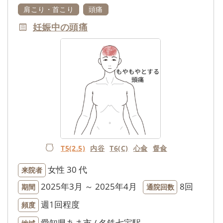
肩こり・首こり
頭痛
妊娠中の頭痛
T5(2.5)
内谷
T6(C)
心兪
督兪
女性
30 代
来院者
2025年3月 ～ 2025年4月
8回
期間
通院回数
週1回程度
頻度
愛知県あま市 / 名鉄七宝駅