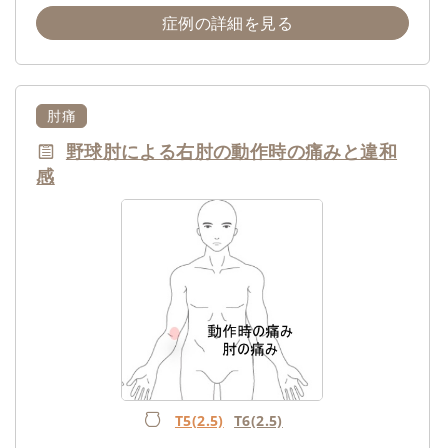
症例の詳細を見る
肘痛
野球肘による右肘の動作時の痛みと違和
感
T5(2.5)
T6(2.5)