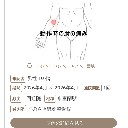
T5(2.5)
T7(2.5)
T6(2.5)
雲峡
男性
10 代
来院者
2026年4月 ～ 2026年4月
1回
期間
通院回数
1回通院
東室蘭駅
頻度
地域
すのさき鍼灸整骨院
鍼灸院
症例の詳細を見る