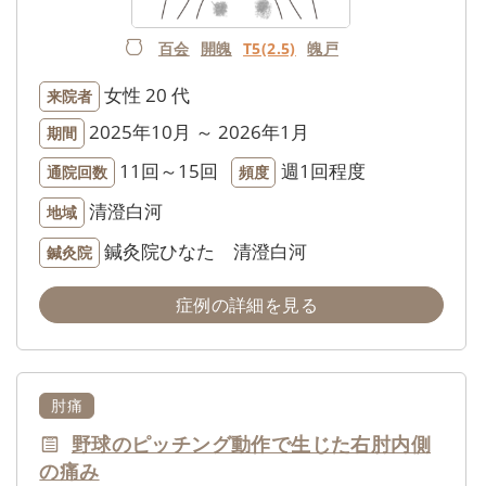
百会
開魄
T5(2.5)
魄戸
女性
20 代
来院者
2025年10月 ～ 2026年1月
期間
11回～15回
週1回程度
通院回数
頻度
清澄白河
地域
鍼灸院ひなた 清澄白河
鍼灸院
症例の詳細を見る
肘痛
野球のピッチング動作で生じた右肘内側
の痛み