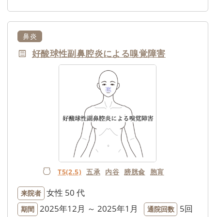
鼻炎
好酸球性副鼻腔炎による嗅覚障害
T5(2.5)
五承
内谷
膀胱兪
胞肓
女性
50 代
来院者
2025年12月 ～ 2025年1月
5回
期間
通院回数