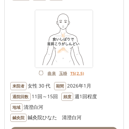
曲泉
玉竧
T5(2.5)
女性
30 代
2026年1月
来院者
期間
11回～15回
週1回程度
通院回数
頻度
清澄白河
地域
鍼灸院ひなた 清澄白河
鍼灸院