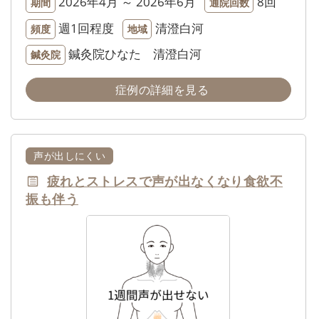
2026年4月 ～ 2026年6月
8回
期間
通院回数
週1回程度
清澄白河
頻度
地域
鍼灸院ひなた 清澄白河
鍼灸院
症例の詳細を見る
声が出しにくい
疲れとストレスで声が出なくなり食欲不
振も伴う