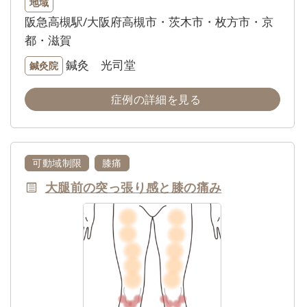
地域
阪急高槻駅/大阪府高槻市・茨木市・枚方市・京
都・滋賀
鍼灸 光司堂
鍼灸院
症例の詳細を見る
可動域制限
膝痛
大腿前の突っ張り感と膝の痛み