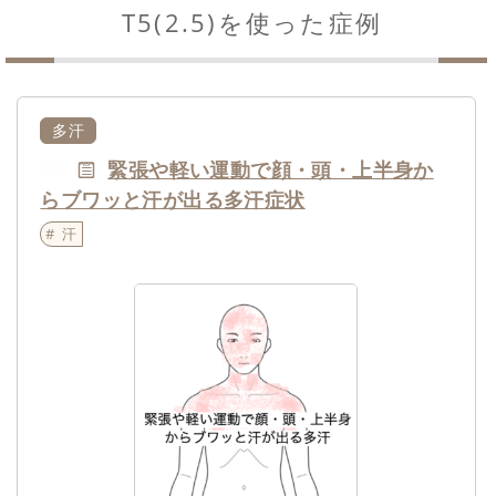
T5(2.5)を使った症例
多汗
緊張や軽い運動で顔・頭・上半身か
NEW
らブワッと汗が出る多汗症状
汗