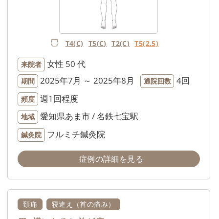
T4(C)
T5(C)
T2(C)
T5(2.5)
女性
50 代
来院者
2025年7月 ～ 2025年8月
4回
期間
通院回数
週1回程度
頻度
愛知県あま市 / 名鉄七宝駅
地域
フルミチ鍼灸院
鍼灸院
症例の詳細を見る
頚痛
寝違え（首の痛み）