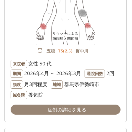
五稜
T5(2.5)
臀中川
女性
50 代
来院者
2026年4月 ～ 2026年3月
2回
期間
通院回数
月3回程度
群馬県伊勢崎市
頻度
地域
養気院
鍼灸院
症例の詳細を見る