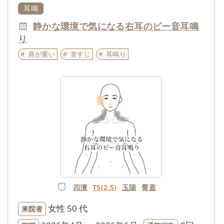
耳鳴
静かな環境で気になる右耳のピー音耳鳴
り
肩が重い
首すじ
耳鳴り
四瀆
T5(2.5)
玉陽
臀蓋
女性
50 代
来院者