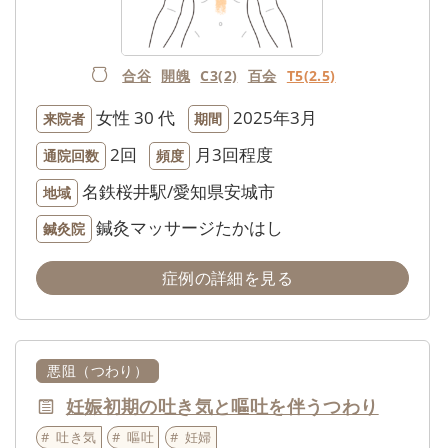
合谷
開魄
C3(2)
百会
T5(2.5)
女性
30 代
2025年3月
来院者
期間
2回
月3回程度
通院回数
頻度
名鉄桜井駅/愛知県安城市
地域
鍼灸マッサージたかはし
鍼灸院
症例の詳細を見る
悪阻（つわり）
妊娠初期の吐き気と嘔吐を伴うつわり
吐き気
嘔吐
妊婦