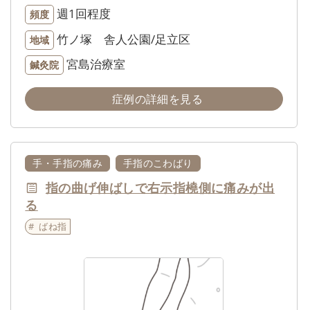
週1回程度
頻度
竹ノ塚 舎人公園/足立区
地域
宮島治療室
鍼灸院
症例の詳細を見る
手・手指の痛み
手指のこわばり
指の曲げ伸ばしで右示指橈側に痛みが出
る
ばね指