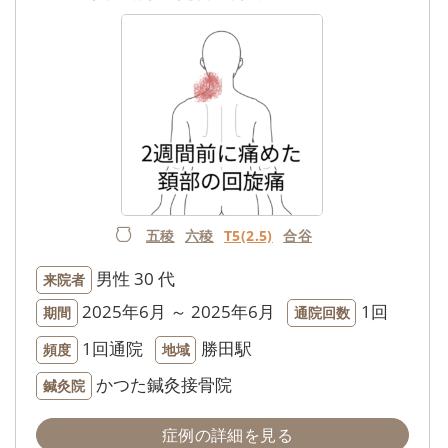
五稜
六稜
T5(2.5)
合谷
男性
30 代
来院者
2025年6月 ～ 2025年6月
1回
期間
通院回数
1回通院
勝田駅
頻度
地域
かつた鍼灸接骨院
鍼灸院
症例の詳細を見る