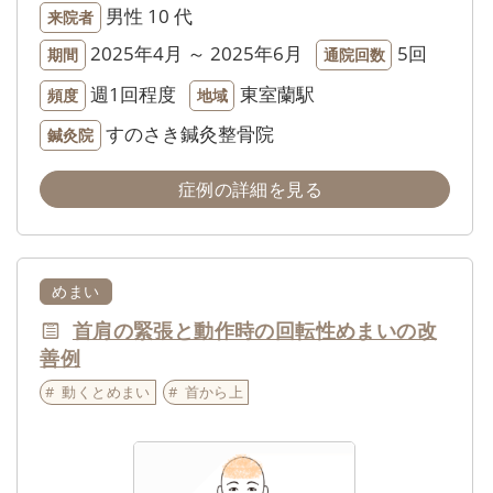
男性
10 代
来院者
2025年4月 ～ 2025年6月
5回
期間
通院回数
週1回程度
東室蘭駅
頻度
地域
すのさき鍼灸整骨院
鍼灸院
症例の詳細を見る
めまい
首肩の緊張と動作時の回転性めまいの改
善例
動くとめまい
首から上