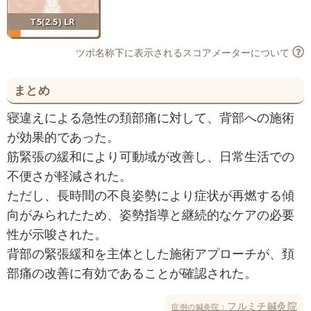
T5(2.5) LR
ツボ名称下に表示されるスコアメーターについて
まとめ
寝違えによる急性の頚部痛に対して、背部への施術
が効果的であった。
筋緊張の緩和により可動域が改善し、日常生活での
不便さが軽減された。
ただし、長時間の不良姿勢により症状が再燃する傾
向がみられたため、姿勢指導と継続的なケアの必要
性が示唆された。
背部の緊張緩和を主体とした施術アプローチが、頚
部痛の改善に有効であることが確認された。
フルミチ鍼灸院
症例の鍼灸院：