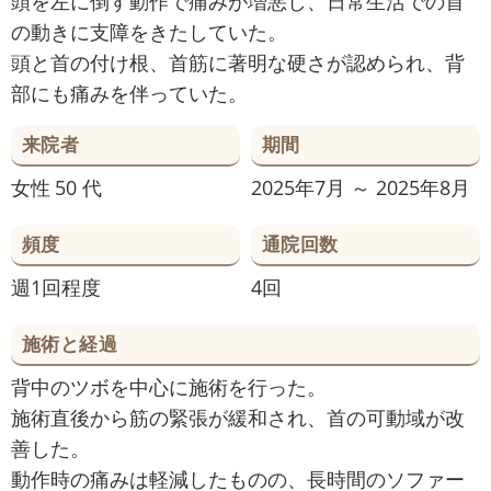
頭を左に倒す動作で痛みが増悪し、日常生活での首
の動きに支障をきたしていた。
頭と首の付け根、首筋に著明な硬さが認められ、背
部にも痛みを伴っていた。
来院者
期間
女性
50 代
2025年7月 ～ 2025年8月
頻度
通院回数
週1回程度
4回
施術と経過
背中のツボを中心に施術を行った。
施術直後から筋の緊張が緩和され、首の可動域が改
善した。
動作時の痛みは軽減したものの、長時間のソファー