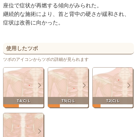
座位で症状が再燃する傾向がみられた。
継続的な施術により、首と背中の硬さが緩和され、
症状は改善に向かった。
使用したツボ
ツボのアイコンからツボの詳細が見られます
T4(C) L
T5(C) L
T2(C) L