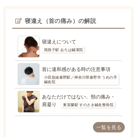
寝違え（首の痛み）の解説
寝違えについて
我孫子駅 ゐろは鍼漢院
首に違和感がある時の注意事項
小田急線秦野駅／神奈川県秦野市 うめの手
鍼灸院
あなただけではない、頸の痛み・
肩凝り
東室蘭駅 すのさき鍼灸整骨院
一覧を見る