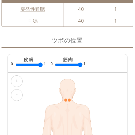
突発性難聴
40
1
耳鳴
40
1
ツボの位置
皮膚
筋肉