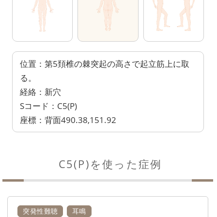
位置：第5頚椎の棘突起の高さで起立筋上に取
る。
経絡：新穴
Sコード：C5(P)
座標：背面490.38,151.92
C5(P)を使った症例
突発性難聴
耳鳴