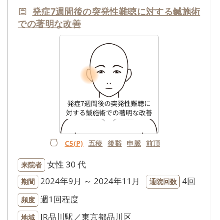
発症7週間後の突発性難聴に対する鍼施術
での著明な改善
C5(P)
五稜
後谿
申脈
前頂
女性
30 代
来院者
2024年9月 ～ 2024年11月
4回
期間
通院回数
週1回程度
頻度
JR品川駅／東京都品川区
地域