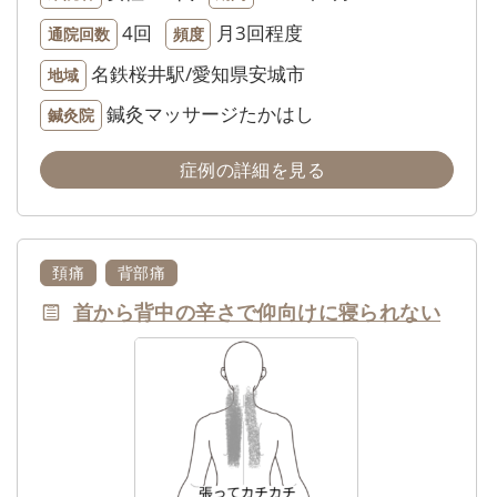
4回
月3回程度
通院回数
頻度
名鉄桜井駅/愛知県安城市
地域
鍼灸マッサージたかはし
鍼灸院
症例の詳細を見る
頚痛
背部痛
首から背中の辛さで仰向けに寝られない