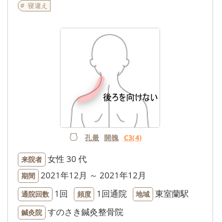
寝違え
孔最
開魄
C3(4)
女性
30 代
来院者
2021年12月 ～ 2021年12月
期間
1回
1回通院
東室蘭駅
通院回数
頻度
地域
すのさき鍼灸整骨院
鍼灸院