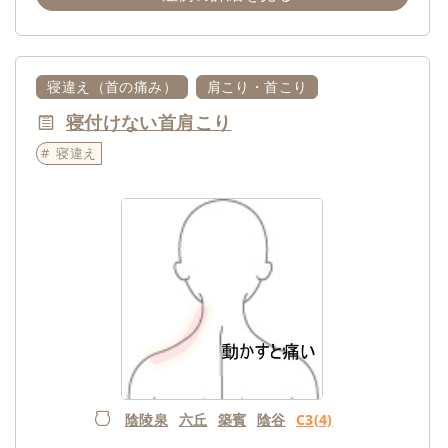
寝違え（首の痛み）
肩こり・首こり
寝付けない首肩こり
寝違え
陰陵泉
六丘
築賓
陰谷
C3(4)