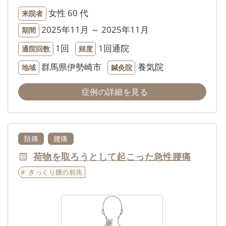
女性
60 代
来院者
2025年11月 ～ 2025年11月
期間
1回
1回通院
通院回数
頻度
群馬県伊勢崎市
養気院
地域
鍼灸院
症例の詳細を見る
頚痛
腰痛
荷物を取ろうとして起こった急性腰痛
ぎっくり腰の前兆