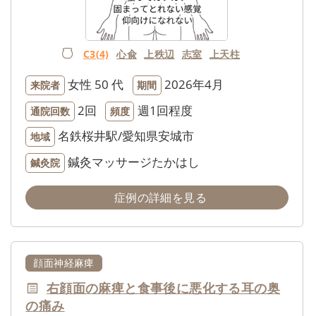
C3(4)
心兪
上秩辺
志室
上天柱
女性
50 代
2026年4月
来院者
期間
2回
週1回程度
通院回数
頻度
名鉄桜井駅/愛知県安城市
地域
鍼灸マッサージたかはし
鍼灸院
症例の詳細を見る
顔面神経麻痺
右顔面の麻痺と食事後に悪化する耳の奥
の痛み