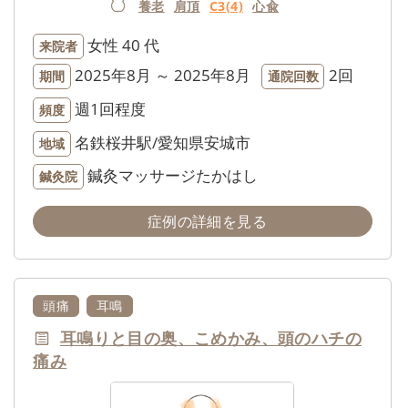
養老
肩頂
C3(4)
心兪
女性
40 代
来院者
2025年8月 ～ 2025年8月
2回
期間
通院回数
週1回程度
頻度
名鉄桜井駅/愛知県安城市
地域
鍼灸マッサージたかはし
鍼灸院
症例の詳細を見る
頭痛
耳鳴
耳鳴りと目の奥、こめかみ、頭のハチの
痛み