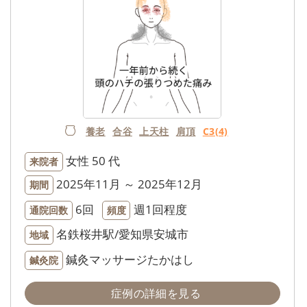
養老
合谷
上天柱
肩頂
C3(4)
女性
50 代
来院者
2025年11月 ～ 2025年12月
期間
6回
週1回程度
通院回数
頻度
名鉄桜井駅/愛知県安城市
地域
鍼灸マッサージたかはし
鍼灸院
症例の詳細を見る