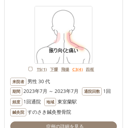
T5(1)
下髎
飛揚
C3(4)
四枢
男性
30 代
来院者
2023年7月 ～ 2023年7月
1回
期間
通院回数
1回通院
東室蘭駅
頻度
地域
すのさき鍼灸整骨院
鍼灸院
症例の詳細を見る