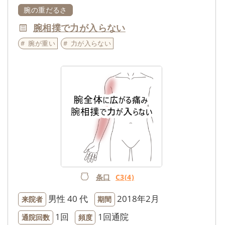
腕の重だるさ
腕相撲で力が入らない
腕が重い
力が入らない
条口
C3(4)
男性
40 代
2018年2月
来院者
期間
1回
1回通院
通院回数
頻度