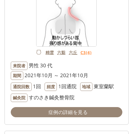
精霊
六谿
六丘
C3(4)
男性
30 代
来院者
2021年10月 ～ 2021年10月
期間
1回
1回通院
東室蘭駅
通院回数
頻度
地域
すのさき鍼灸整骨院
鍼灸院
症例の詳細を見る