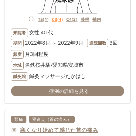
T5(1)
C3(4)
C4(3)
膝根
袖内
女性
40 代
来院者
2022年8月 ～ 2022年9月
3回
期間
通院回数
月3回程度
頻度
名鉄桜井駅/愛知県安城市
地域
鍼灸マッサージたかはし
鍼灸院
症例の詳細を見る
頚痛
寝違え（首の痛み）
寒くなり始めて感じた首の痛み