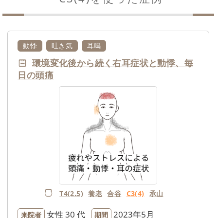
動悸
吐き気
耳鳴
環境変化後から続く右耳症状と動悸、毎
日の頭痛
T4(2.5)
養老
合谷
C3(4)
承山
女性
30 代
2023年5月
来院者
期間