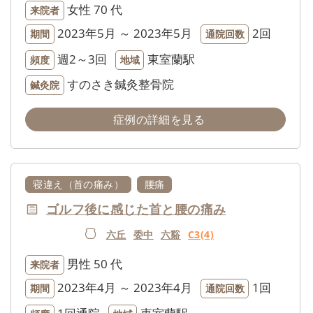
女性
70 代
来院者
2023年5月 ～ 2023年5月
2回
期間
通院回数
週2～3回
東室蘭駅
頻度
地域
すのさき鍼灸整骨院
鍼灸院
症例の詳細を見る
寝違え（首の痛み）
腰痛
ゴルフ後に感じた首と腰の痛み
六丘
委中
六谿
C3(4)
男性
50 代
来院者
2023年4月 ～ 2023年4月
1回
期間
通院回数