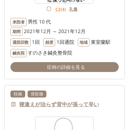
C3(4)
孔最
男性
10 代
来院者
2021年12月 ～ 2021年12月
期間
1回
1回通院
東室蘭駅
通院回数
頻度
地域
すのさき鍼灸整骨院
鍼灸院
症例の詳細を見る
頚痛
背部痛
寝違えが治らず背中が張って辛い