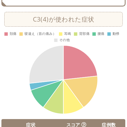
C3(4)が使われた症状
症状
スコア
症例数