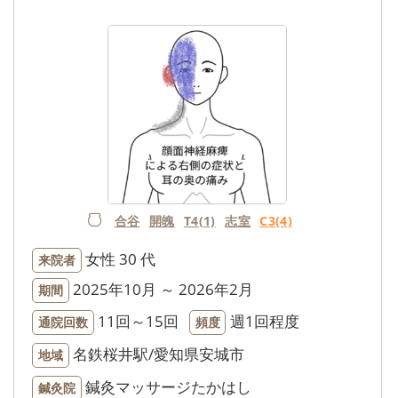
合谷
開魄
T4(1)
志室
C3(4)
女性
30 代
来院者
2025年10月 ～ 2026年2月
期間
11回～15回
週1回程度
通院回数
頻度
名鉄桜井駅/愛知県安城市
地域
鍼灸マッサージたかはし
鍼灸院