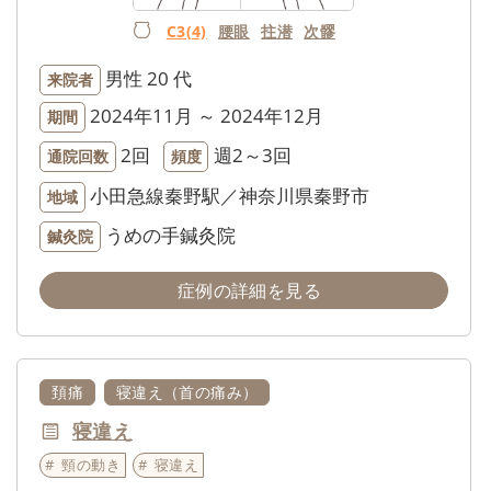
C3(4)
腰眼
拄潜
次髎
男性
20 代
来院者
2024年11月 ～ 2024年12月
期間
2回
週2～3回
通院回数
頻度
小田急線秦野駅／神奈川県秦野市
地域
うめの手鍼灸院
鍼灸院
症例の詳細を見る
頚痛
寝違え（首の痛み）
寝違え
頸の動き
寝違え