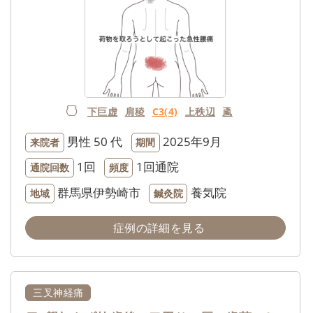
下巨虚
肩稜
C3(4)
上秩辺
颪
男性
50 代
2025年9月
来院者
期間
1回
1回通院
通院回数
頻度
群馬県伊勢崎市
養気院
地域
鍼灸院
症例の詳細を見る
三叉神経痛