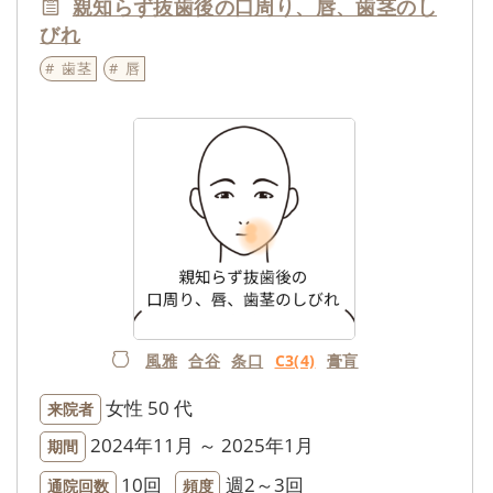
親知らず抜歯後の口周り、唇、歯茎のし
びれ
歯茎
唇
風雅
合谷
条口
C3(4)
膏肓
女性
50 代
来院者
2024年11月 ～ 2025年1月
期間
10回
週2～3回
通院回数
頻度