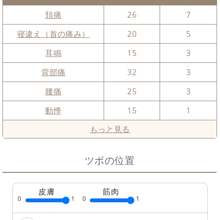
頚痛
26
7
寝違え（首の痛み）
20
5
耳鳴
15
3
背部痛
32
3
腰痛
25
3
動悸
15
1
もっと見る
ツボの位置
皮膚
筋肉