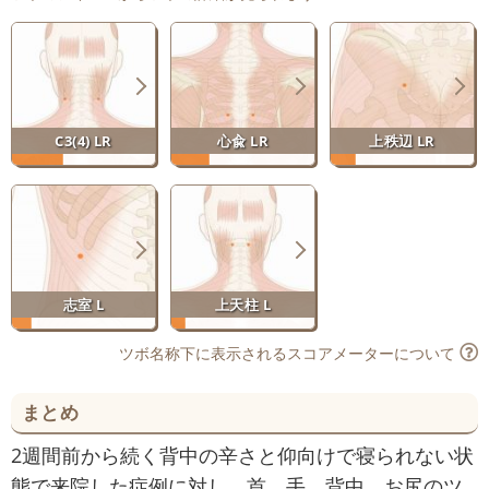
C3(4) LR
心兪 LR
上秩辺 LR
志室 L
上天柱 L
ツボ名称下に表示されるスコアメーターについて
まとめ
2週間前から続く背中の辛さと仰向けで寝られない状
態で来院した症例に対し、首、手、背中、お尻のツ