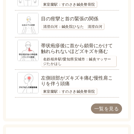
東室蘭駅：すのさき鍼灸整骨院
目の痙攣と首の緊張の関係
清澄白河：鍼灸院ひなた 清澄白河
帯状疱疹後に首から鎖骨にかけて
触れられないほどズキズキ痛む
名鉄桜井駅/愛知県安城市：鍼灸マッサー
ジたかはし
左側頭部がズキズキ痛む慢性肩こ
りを伴う頭痛
東室蘭駅：すのさき鍼灸整骨院
一覧を見る