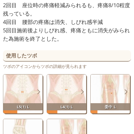
2回目 座位時の疼痛軽減みられるも、疼痛8/10程度
残っている。
4回目 腰部の疼痛は消失、しびれ感半減
5回目施術後よりしびれ感、疼痛ともに消失がみられ
た為施術を終了とした。
使用したツボ
ツボのアイコンからツボの詳細が見られます
L5(1) L
L4(1) L
委中 L