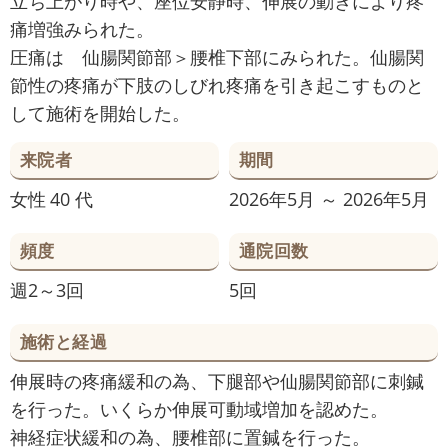
立ち上がり時や、座位安静時、伸展の動きにより疼
痛増強みられた。
圧痛は 仙腸関節部＞腰椎下部にみられた。仙腸関
節性の疼痛が下肢のしびれ疼痛を引き起こすものと
して施術を開始した。
来院者
期間
女性
40 代
2026年5月 ～ 2026年5月
頻度
通院回数
週2～3回
5回
施術と経過
伸展時の疼痛緩和の為、下腿部や仙腸関節部に刺鍼
を行った。いくらか伸展可動域増加を認めた。
神経症状緩和の為、腰椎部に置鍼を行った。