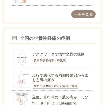
一覧を見る
全国の坐骨神経痛の症例
デスクワークで増す坐骨の鈍痛
群馬県伊勢崎市：養気院
歩行で悪化する両側腰臀部から太
もも裏の痛み
神戸市須磨区：にしだ鍼灸治療院
立位、歩行時の下肢の痛み、しび
れ
勝田駅：かつた鍼灸接骨院