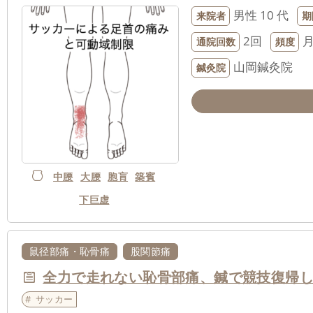
男性
10 代
来院者
期
2回
通院回数
頻度
山岡鍼灸院
鍼灸院
中腰
大腰
胞肓
築賓
下巨虚
鼠径部痛・恥骨痛
股関節痛
全力で走れない恥骨部痛、鍼で競技復帰し
サッカー