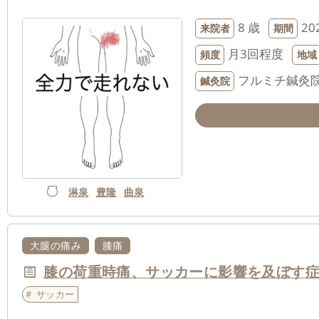
8 歳
20
来院者
期間
月3回程度
頻度
地域
フルミチ鍼灸
鍼灸院
淋泉
豊隆
曲泉
大腿の痛み
膝痛
膝の荷重時痛、サッカーに影響を及ぼす
サッカー