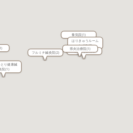
養気院
(1)
はりきゅうルーム
カポス
(1)
1)
県央治療院
(1)
しん鍼灸院
(1)
フルミチ鍼灸院
(2)
のとり健康鍼
灸院
(1)