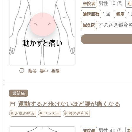
男性
10 代
来院者
期
1回
1
通院回数
頻度
すのさき鍼灸
鍼灸院
陰谷
委中
委陽
臀部痛
運動すると歩けないほど腰が痛くなる
お尻の痛み
サッカー
腰の違和感
男性
40 代
来院者
期