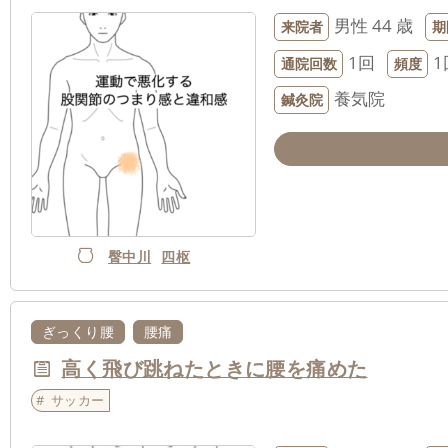
男性
44 歳
来院者
期
1回
1
通院回数
頻度
養気院
鍼灸院
臀中川
四枢
ぎっくり腰
腰痛
高く飛び跳ねたときに腰を痛めた
サッカー