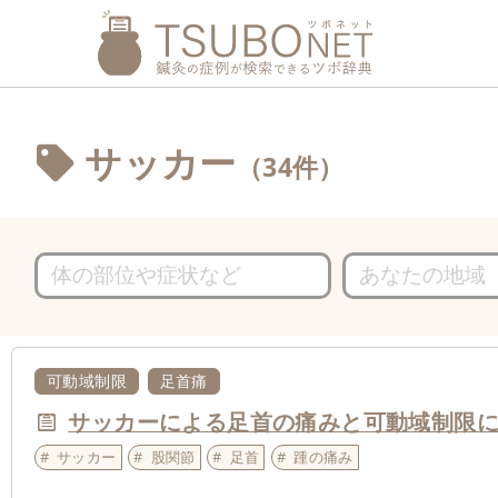
サッカー
（34件）
可動域制限
足首痛
サッカーによる足首の痛みと可動域制限
サッカー
股関節
足首
踵の痛み