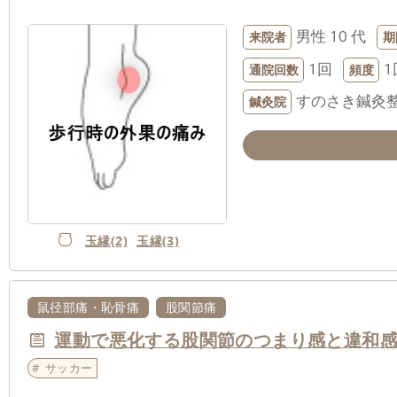
男性
10 代
来院者
期
1回
1
通院回数
頻度
すのさき鍼灸
鍼灸院
玉縁(2)
玉縁(3)
鼠径部痛・恥骨痛
股関節痛
運動で悪化する股関節のつまり感と違和
サッカー