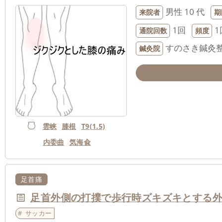
男性
10 代
来院者
期
1回
1
通院回数
頻度
すのさき鍼灸
鍼灸院
雲峡
膝根
T9(1.5)
内委曲
気海兪
足首痛
足首外側の打撲で歩行時ズキズキとする
サッカー