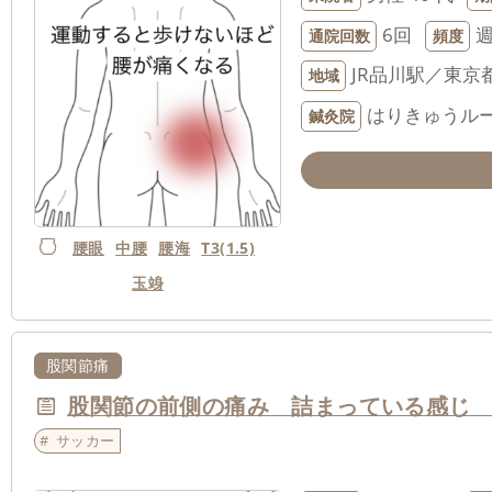
6回
通院回数
頻度
JR品川駅／東京
地域
はりきゅうルー
鍼灸院
腰眼
中腰
腰海
T3(1.5)
玉竧
股関節痛
股関節の前側の痛み 詰まっている感
サッカー