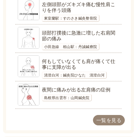
左側頭部がズキズキ痛む慢性肩こ
りを伴う頭痛
東室蘭駅：すのさき鍼灸整骨院
頭部打撲後に急激に増した右肩関
節の痛み
小田急線 栢山駅：丹誠鍼療院
何もしていなくても肩が痛くて仕
事に支障が出る
清澄白河：鍼灸院ひなた 清澄白河
夜間に痛みが出る左肩痛の症例
島根県出雲市：山岡鍼灸院
一覧を見る