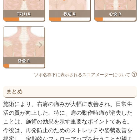
T7(1) R
秩辺 R
心兪 R
督兪 R
ツボ名称下に表示されるスコアメーターについて
まとめ
施術により、右肩の痛みが大幅に改善され、日常生
活の質が向上した。特に、肩の動作時痛が消失した
ことは、施術の効果を示す重要なポイントである。
今後は、再発防止のためのストレッチや姿勢改善を
提案し、定期的なフォローアップを行うことが望ま