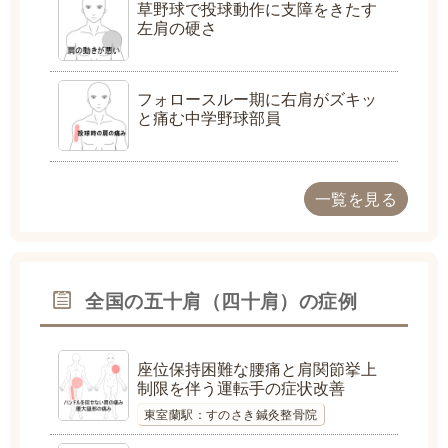
草野球で投球動作に支障をきたす
左肩の硬さ
フォロースルー期に右肩がズキッ
と痛む中学野球部員
一覧を見る
全国の五十肩（四十肩）の症例
座位保持困難な腰痛と肩関節挙上
制限を伴う運転手の症状改善
東室蘭駅：すのさき鍼灸整骨院