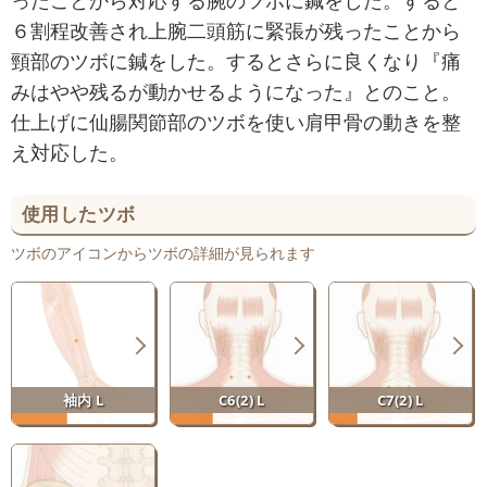
６割程改善され上腕二頭筋に緊張が残ったことから
頸部のツボに鍼をした。するとさらに良くなり『痛
みはやや残るが動かせるようになった』とのこと。
仕上げに仙腸関節部のツボを使い肩甲骨の動きを整
え対応した。
使用したツボ
ツボのアイコンからツボの詳細が見られます
袖内 L
C6(2) L
C7(2) L