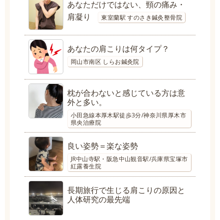
あなただけではない、頸の痛み・
肩凝り
東室蘭駅 すのさき鍼灸整骨院
あなたの肩こりは何タイプ？
岡山市南区 しらお鍼灸院
枕が合わないと感じている方は意
外と多い。
小田急線本厚木駅徒歩3分/神奈川県厚木市
県央治療院
良い姿勢＝楽な姿勢
JR中山寺駅・阪急中山観音駅/兵庫県宝塚市
紅露養生院
長期旅行で生じる肩こりの原因と
人体研究の最先端