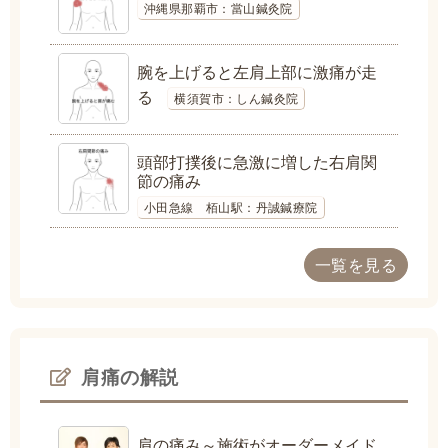
沖縄県那覇市：當山鍼灸院
腕を上げると左肩上部に激痛が走
る
横須賀市：しん鍼灸院
頭部打撲後に急激に増した右肩関
節の痛み
小田急線 栢山駅：丹誠鍼療院
一覧を見る
肩痛の解説
肩の痛み～施術がオーダーメイド