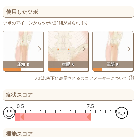
使用したツボ
ツボのアイコンからツボの詳細が見られます
玉竧 R
空髎 R
玉陽 R
ツボ名称下に表示されるスコアメーターについて
症状スコア
0.5
7.5
機能スコア