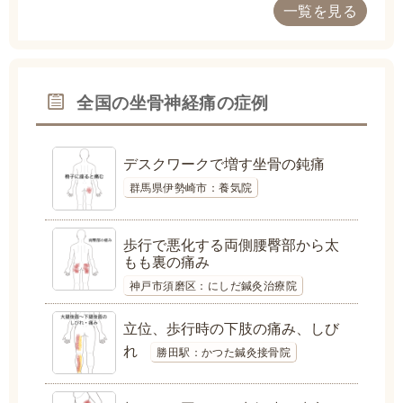
一覧を見る
全国の坐骨神経痛の症例
デスクワークで増す坐骨の鈍痛
群馬県伊勢崎市：養気院
歩行で悪化する両側腰臀部から太
もも裏の痛み
神戸市須磨区：にしだ鍼灸治療院
立位、歩行時の下肢の痛み、しび
れ
勝田駅：かつた鍼灸接骨院