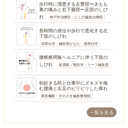
歩行時に増悪する左臀部〜太もも
裏の痛みと右下腿部〜足部のしび
れ
神戸市須磨区：にしだ鍼灸治療院
長時間の座位や歩行で悪化する左
下肢のしびれ
清澄白河：鍼灸院ひなた 清澄白河
腰椎椎間板ヘルニアに伴う下肢の
しびれ
籠原駅／熊谷市：リーフ鍼灸院
朝起きる時と仕事中にズキズキ痛
む腰痛と左足のピリピリした痺れ
東室蘭駅：すのさき鍼灸整骨院
一覧を見る