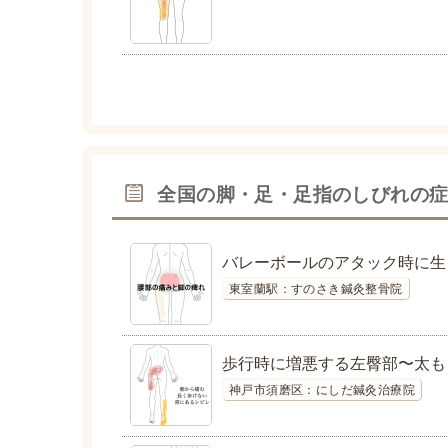
全国の脚・足・足指のしびれの
バレーボールのアタック時に生
東室蘭駅：すのさき鍼灸整骨院
歩行時に増悪する左臀部〜太も
神戸市須磨区：にしだ鍼灸治療院