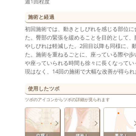
週1回程度
施術と経過
初回施術では、動きとしびれを感じる部位に
た。臀部の緊張を緩めることを目的として、
やしびれは軽減した。2回目以降も同様に、
た。施術を重ねるごとに、座っている際や歩
や座っていられる時間も徐々に長くなってい
現はなく、14回の施術で大幅な改善が得られ
使用したツボ
ツボのアイコンからツボの詳細が見られます
空髎 L
腰海 L
養老 L