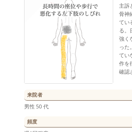
主訴
骨神
てい
る。
強く
った
てい
作を
確認
来院者
男性
50 代
頻度