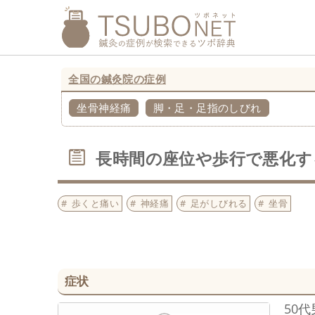
全国の鍼灸院の症例
坐骨神経痛
脚・足・足指のしびれ
長時間の座位や歩行で悪化す
歩くと痛い
神経痛
足がしびれる
坐骨
症状
50