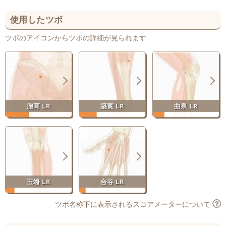
使用したツボ
ツボのアイコンからツボの詳細が見られます
胞肓 LR
築賓 LR
曲泉 LR
玉竧 LR
合谷 LR
ツボ名称下に表示されるスコアメーターについて