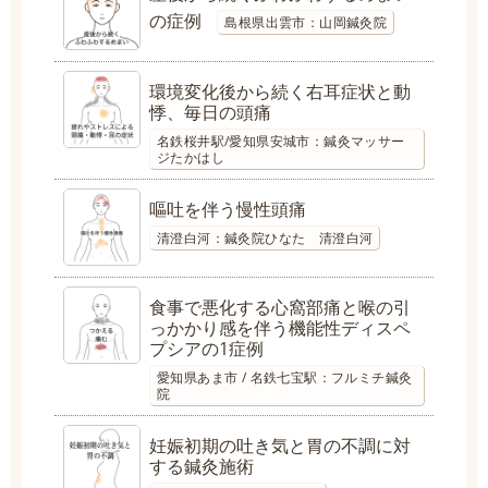
の症例
島根県出雲市：山岡鍼灸院
環境変化後から続く右耳症状と動
悸、毎日の頭痛
名鉄桜井駅/愛知県安城市：鍼灸マッサー
ジたかはし
嘔吐を伴う慢性頭痛
清澄白河：鍼灸院ひなた 清澄白河
食事で悪化する心窩部痛と喉の引
っかかり感を伴う機能性ディスペ
プシアの1症例
愛知県あま市 / 名鉄七宝駅：フルミチ鍼灸
院
妊娠初期の吐き気と胃の不調に対
する鍼灸施術