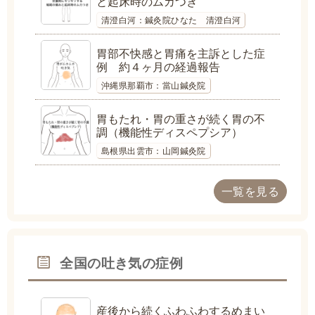
と起床時のムカつき
清澄白河：鍼灸院ひなた 清澄白河
胃部不快感と胃痛を主訴とした症
例 約４ヶ月の経過報告
沖縄県那覇市：當山鍼灸院
胃もたれ・胃の重さが続く胃の不
調（機能性ディスペプシア）
島根県出雲市：山岡鍼灸院
一覧を見る
全国の吐き気の症例
産後から続くふわふわするめまい