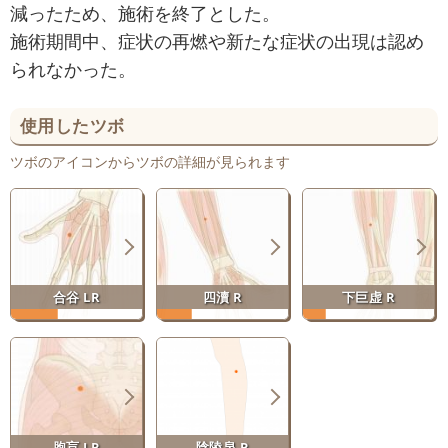
減ったため、施術を終了とした。
施術期間中、症状の再燃や新たな症状の出現は認め
られなかった。
使用したツボ
ツボのアイコンからツボの詳細が見られます
合谷 LR
四瀆 R
下巨虚 R
胞肓 LR
陰陵泉 R