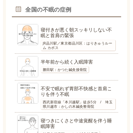
全国の不眠の症例
寝付きが悪く朝スッキリしない不
眠と首肩の緊張
JR品川駅／東京都品川区：はりきゅうルー
ム カポス
半年前から続く入眠障害
勝田駅：かつた鍼灸接骨院
不安で眠れず胃部不快感と首肩こ
りを伴う不眠
西武新宿線「本川越駅」徒歩5分 / 埼玉
県川越市：かしの木鍼灸整骨院
寝つきにくさと中途覚醒を伴う睡
眠障害