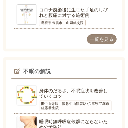
コロナ感染後に生じた手足のしび
れと腹痛に対する施術例
島根県出雲市：山岡鍼灸院
一覧を見る
不眠の解説
身体のだるさ、不眠症状を改善し
ていくコツ
JR中山寺駅・阪急中山観音駅/兵庫県宝塚市
紅露養生院
睡眠時無呼吸症候群にならないた
めの予防法