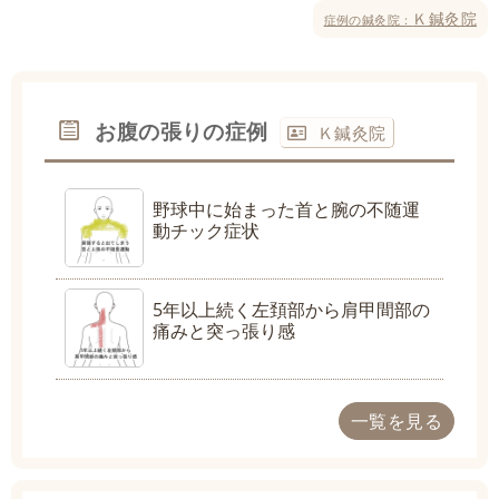
Ｋ鍼灸院
症例の鍼灸院：
お腹の張りの症例
Ｋ鍼灸院
野球中に始まった首と腕の不随運
動チック症状
5年以上続く左頚部から肩甲間部の
痛みと突っ張り感
一覧を見る