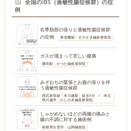
全国のIBS（過敏性腸症候群）の症
例
右季肋部の張りと過敏性腸症候群
の症例
東室蘭駅：すのさき鍼灸整骨院
ガスが溜まって苦しい腹痛
勝田駅：かつた鍼灸接骨院
みぞおちの緊張とお腹の張りを伴
う過敏性腸症候群
西武新宿線「本川越駅」徒歩5分 / 埼玉
県川越市：かしの木鍼灸整骨院
しゃがめないほどの両膝の痛みと
腸の不調に対する施術例
島根県出雲市：山岡鍼灸院