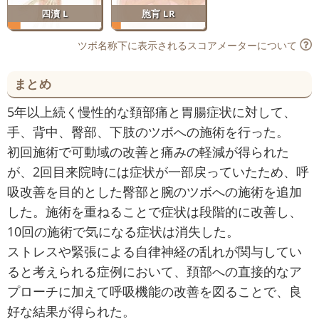
四瀆 L
胞肓 LR
ツボ名称下に表示されるスコアメーターについて
まとめ
5年以上続く慢性的な頚部痛と胃腸症状に対して、
手、背中、臀部、下肢のツボへの施術を行った。
初回施術で可動域の改善と痛みの軽減が得られた
が、2回目来院時には症状が一部戻っていたため、呼
吸改善を目的とした臀部と腕のツボへの施術を追加
した。施術を重ねることで症状は段階的に改善し、
10回の施術で気になる症状は消失した。
ストレスや緊張による自律神経の乱れが関与してい
ると考えられる症例において、頚部への直接的なア
プローチに加えて呼吸機能の改善を図ることで、良
好な結果が得られた。