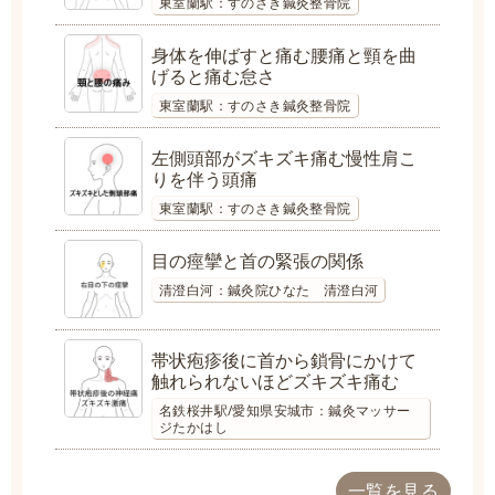
東室蘭駅：すのさき鍼灸整骨院
身体を伸ばすと痛む腰痛と頸を曲
げると痛む怠さ
東室蘭駅：すのさき鍼灸整骨院
左側頭部がズキズキ痛む慢性肩こ
りを伴う頭痛
東室蘭駅：すのさき鍼灸整骨院
目の痙攣と首の緊張の関係
清澄白河：鍼灸院ひなた 清澄白河
帯状疱疹後に首から鎖骨にかけて
触れられないほどズキズキ痛む
名鉄桜井駅/愛知県安城市：鍼灸マッサー
ジたかはし
一覧を見る