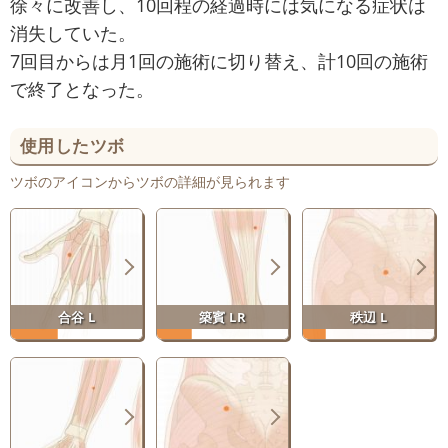
徐々に改善し、10回程の経過時には気になる症状は
消失していた。
7回目からは月1回の施術に切り替え、計10回の施術
で終了となった。
使用したツボ
ツボのアイコンからツボの詳細が見られます
合谷 L
築賓 LR
秩辺 L