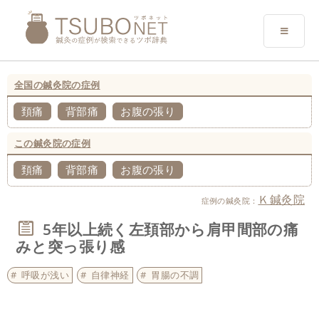
全国の鍼灸院の症例
頚痛
背部痛
お腹の張り
この鍼灸院の症例
頚痛
背部痛
お腹の張り
Ｋ鍼灸院
症例の鍼灸院：
5年以上続く左頚部から肩甲間部の痛
みと突っ張り感
呼吸が浅い
自律神経
胃腸の不調