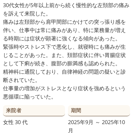
30代女性が5年以上前から続く慢性的な左頚部の痛み
を訴えて来院した。
痛みは左頚部から肩甲間部にかけての突っ張り感を
伴い、仕事中は常に痛みがあり、特に業務量が増え
る時期には症状が顕著に強くなる傾向があった。
緊張時やストレス下で悪化し、就寝時にも痛みが生
じることがあった。また、頚部症状に伴い胃腸症状
として下痢が続き、腹部の膨満感も認められた。
精神科に通院しており、自律神経の問題の疑いと診
断されていた。
仕事量の増加がストレスとなり症状を強めるという
悪循環に陥っていた。
来院者
期間
女性
30 代
2025年9月 ～ 2025年10
月