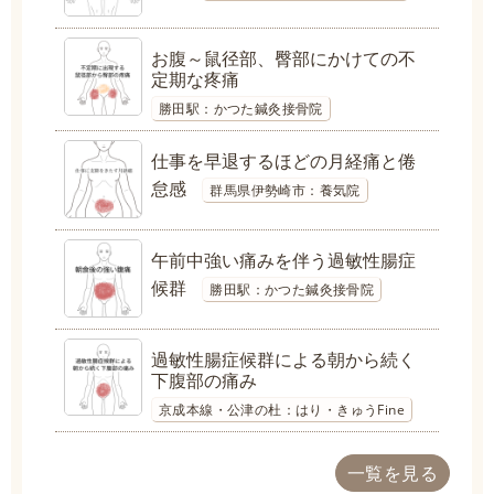
お腹～鼠径部、臀部にかけての不
定期な疼痛
勝田駅：かつた鍼灸接骨院
仕事を早退するほどの月経痛と倦
怠感
群馬県伊勢崎市：養気院
午前中強い痛みを伴う過敏性腸症
候群
勝田駅：かつた鍼灸接骨院
過敏性腸症候群による朝から続く
下腹部の痛み
京成本線・公津の杜：はり・きゅうFine
一覧を見る