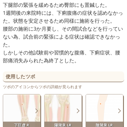
下腿部の緊張を緩めるため臀部にも置鍼した。
1週間後の来院時には、下痢腹痛の症状を認めなかっ
た。状態を安定させるため同様に施術を行った。
腰部の施術に3か月要し、その間試合などを行ってい
ない為、試合前の緊張による症状は確認できなかっ
た。
しかしその他試験前や習慣的な腹痛、下痢症状、腰
部痛消失みられた為終了とした。
使用したツボ
ツボのアイコンからツボの詳細が見られます
下巨虚 R
陽陵泉 LR
陰陵泉 LR