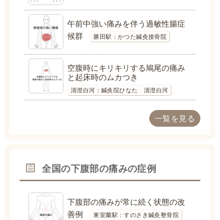
午前中強い痛みを伴う過敏性腸症
候群
勝田駅：かつた鍼灸接骨院
空腹時にキリキリする鳩尾の痛み
と起床時のムカつき
清澄白河：鍼灸院ひなた 清澄白河
一覧を見る
全国の下腹部の痛みの症例
下腹部の痛みが常に続く状態の改
善例
東室蘭駅：すのさき鍼灸整骨院