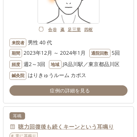
合谷
颪
足三里
四枢
男性
40 代
来院者
2023年12月 ～ 2024年1月
5回
期間
通院回数
週2～3回
JR品川駅／東京都品川区
頻度
地域
はりきゅうルーム カポス
鍼灸院
症例の詳細を見る
耳鳴
聴力回復後も続くキーンという耳鳴り
常に耳鳴り