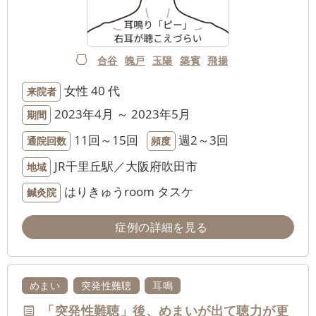
合谷
魄戸
玉陽
築賓
飛揚
女性
40 代
来院者
2023年4月 ～ 2023年5月
期間
11回～15回
週2～3回
通院回数
頻度
JR千里丘駅／大阪府吹田市
地域
はりきゅうroom タスケ
鍼灸院
症例の詳細を見る
めまい
突発性難聴
耳鳴
「突発性難聴」後、めまいが出て聴力が更