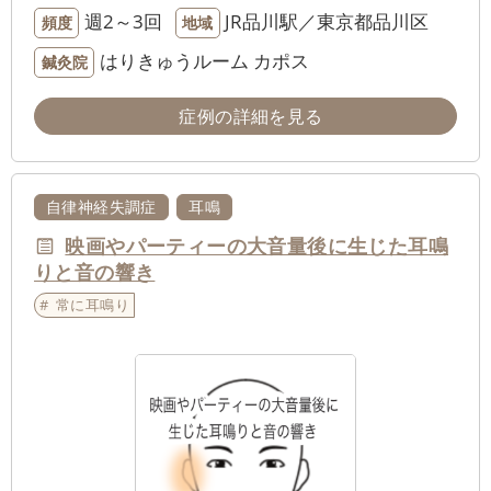
週2～3回
JR品川駅／東京都品川区
頻度
地域
はりきゅうルーム カポス
鍼灸院
症例の詳細を見る
自律神経失調症
耳鳴
映画やパーティーの大音量後に生じた耳鳴
りと音の響き
常に耳鳴り