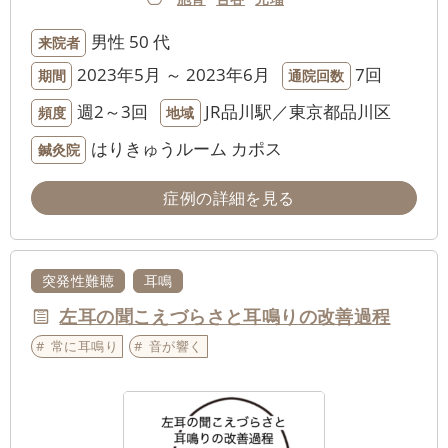
男性
50 代
来院者
2023年5月 ～ 2023年6月
7回
期間
通院回数
週2～3回
JR品川駅／東京都品川区
頻度
地域
はりきゅうルーム カポス
鍼灸院
症例の詳細を見る
突発性難聴
耳鳴
左耳の聞こえづらさと耳鳴りの改善過程
常に耳鳴り
音が響く