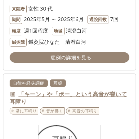
女性
30 代
来院者
2025年5月 ～ 2025年6月
7回
期間
通院回数
週1回程度
清澄白河
頻度
地域
鍼灸院ひなた 清澄白河
鍼灸院
症例の詳細を見る
自律神経失調症
耳鳴
「キーン」や「ボー」という高音が響いて
耳障り
常に耳鳴り
音が響く
高音の耳鳴り