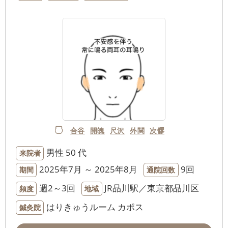
合谷
開魄
尺沢
外関
次髎
男性
50 代
来院者
2025年7月 ～ 2025年8月
9回
期間
通院回数
週2～3回
JR品川駅／東京都品川区
頻度
地域
はりきゅうルーム カポス
鍼灸院