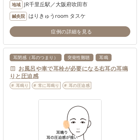
JR千里丘駅／大阪府吹田市
地域
はりきゅうroom タスケ
鍼灸院
症例の詳細を見る
耳閉感（耳のつまり）
突発性難聴
耳鳴
お風呂や車で耳栓が必要になる右耳の耳鳴
りと圧迫感
耳鳴り
常に耳鳴り
耳の圧迫感