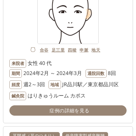
合谷
足三里
四稜
申脈
地天
女性
40 代
来院者
2024年2月 ～ 2024年3月
8回
期間
通院回数
週2～3回
JR品川駅／東京都品川区
頻度
地域
はりきゅうルーム カポス
鍼灸院
症例の詳細を見る
耳閉感（耳のつまり）
低音障害型感音難聴