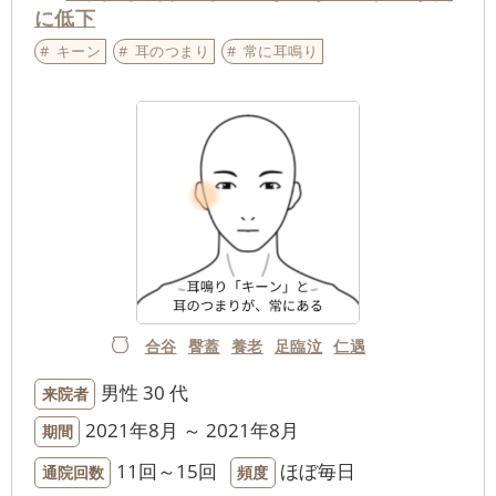
に低下
キーン
耳のつまり
常に耳鳴り
合谷
臀蓋
養老
足臨泣
仁遇
男性
30 代
来院者
2021年8月 ～ 2021年8月
期間
11回～15回
ほぼ毎日
通院回数
頻度