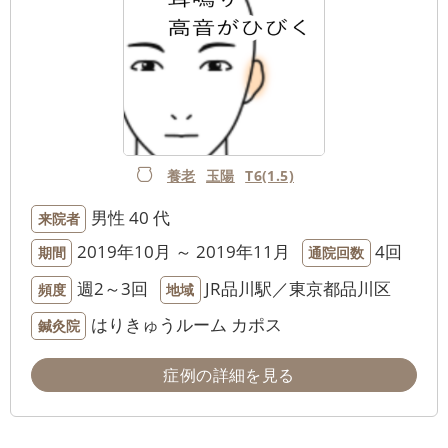
養老
玉陽
T6(1.5)
男性
40 代
来院者
2019年10月 ～ 2019年11月
4回
期間
通院回数
週2～3回
JR品川駅／東京都品川区
頻度
地域
はりきゅうルーム カポス
鍼灸院
症例の詳細を見る