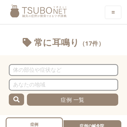
常に耳鳴り
（17件）
症例 一覧
症例
症例の鍼灸院