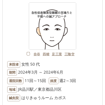
合谷
四稜
足三里
三陰交
女性
50 代
来院者
2024年3月 ～ 2024年6月
期間
11回～15回
週2～3回
通院回数
頻度
JR品川駅／東京都品川区
地域
はりきゅうルーム カポス
鍼灸院