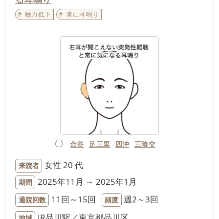
聴力低下
常に耳鳴り
合谷
足三里
四沖
三陰交
女性
20 代
来院者
2025年11月 ～ 2025年1月
期間
11回～15回
週2～3回
通院回数
頻度
JR品川駅／東京都品川区
地域