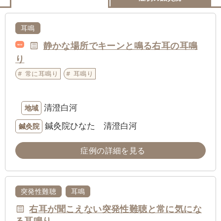
耳鳴
静かな場所でキーンと鳴る右耳の耳鳴
NEW
り
常に耳鳴り
耳鳴り
清澄白河
地域
鍼灸院ひなた 清澄白河
鍼灸院
症例の詳細を見る
突発性難聴
耳鳴
右耳が聞こえない突発性難聴と常に気にな
る耳鳴り