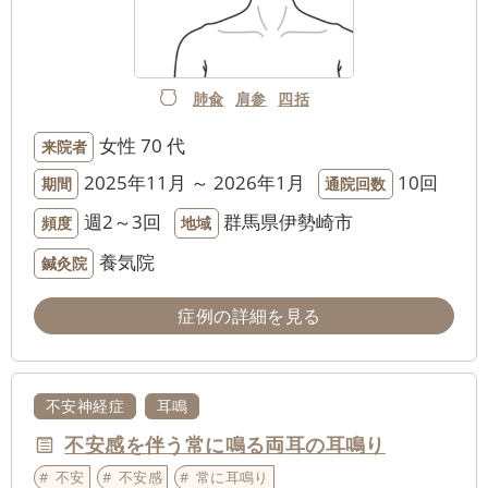
肺兪
肩参
四括
女性
70 代
来院者
2025年11月 ～ 2026年1月
10回
期間
通院回数
週2～3回
群馬県伊勢崎市
頻度
地域
養気院
鍼灸院
症例の詳細を見る
不安神経症
耳鳴
不安感を伴う常に鳴る両耳の耳鳴り
不安
不安感
常に耳鳴り