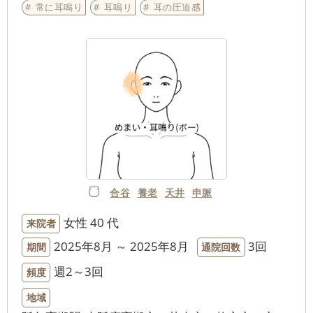
常に耳鳴り
耳鳴り
耳の圧迫感
合谷
養老
天井
申脈
女性
40 代
来院者
2025年8月 ～ 2025年8月
3回
期間
通院回数
週2～3回
頻度
地域