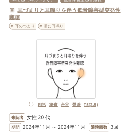
耳づまりと耳鳴りを伴う低音障害型突発性
難聴
耳のつまり
常に耳鳴り
四括
築賓
合谷
臀蓋
T5(2.5)
女性
20 代
来院者
2024年11月 ～ 2024年11月
3回
期間
通院回数