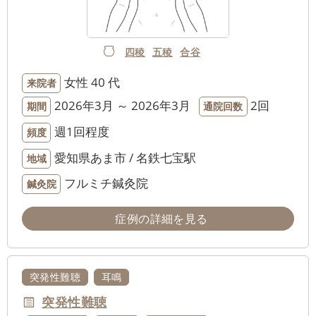
四稜
五稜
合谷
女性
40 代
来院者
2026年3月 ～ 2026年3月
2回
期間
通院回数
週1回程度
頻度
愛知県あま市 / 名鉄七宝駅
地域
フルミチ鍼灸院
鍼灸院
症例の詳細を見る
突発性難聴
耳鳴
突発性難聴