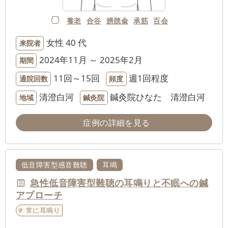
養老
合谷
膀胱兪
承筋
百会
女性
40 代
来院者
2024年11月 ～ 2025年2月
期間
11回～15回
週1回程度
通院回数
頻度
清澄白河
鍼灸院ひなた 清澄白河
地域
鍼灸院
症例の詳細を見る
低音障害型感音難聴
耳鳴
急性低音障害型難聴の耳鳴りと不眠への鍼
アプローチ
常に耳鳴り