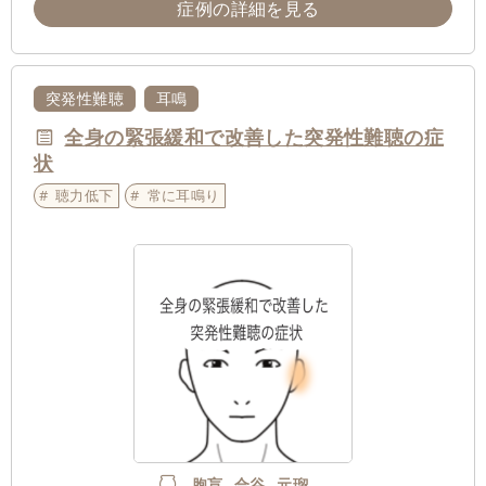
症例の詳細を見る
突発性難聴
耳鳴
全身の緊張緩和で改善した突発性難聴の症
状
聴力低下
常に耳鳴り
胞肓
合谷
元瑠