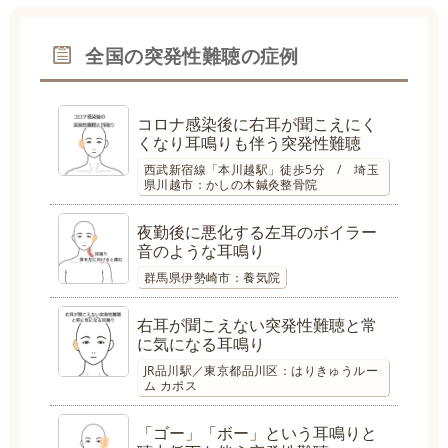
全国の突発性難聴の症例
コロナ感染後に右耳が聞こえにく
くなり耳鳴りも伴う突発性難聴
西武新宿線「本川越駅」徒歩5分 / 埼玉
県川越市：かしの木鍼灸整骨院
夜勤後に悪化する左耳のボイラー
音のような耳鳴り
群馬県伊勢崎市：養気院
右耳が聞こえない突発性難聴と常
に気になる耳鳴り
JR品川駅／東京都品川区：はりきゅうルー
ム カポス
「ゴー」「ボー」という耳鳴りと