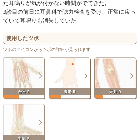
た耳鳴りが気が付かない時間がでてきた。
3診目の前日に耳鼻科で聴力検査を受け、正常に戻っ
ていて耳鳴りも消失していた。
使用したツボ
ツボのアイコンからツボの詳細が見られます
合谷 R
養老 R
天井 R
申脈 R