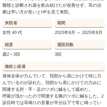
難聴と診断され薬を飲み続けたが改善せず、耳の治
療は早い方が良いとHPを見て来院。
来院者
期間
女性
40 代
2025年8月 ～ 2025年8月
頻度
通院回数
週2～3回
3回
施術と経過
身体全体が力んでいて、頚部から肩にかけて特に力
んでいるのが診れた。頚部から肩にかけての力みに
関連する肘・手・足のツボに鍼をして緩めた。
呼吸が浅かったので関連する腕のツボに鍼をした。2
診目時では耳鳴りの音量が半分以下で常に鳴ってい