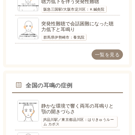
聴力低下を伴う突発性難聴
阪急三国駅/大阪市淀川区：Ｋ鍼灸院
突発性難聴で会話困難になった聴
力低下と耳鳴り
群馬県伊勢崎市：養気院
一覧を見る
全国の耳鳴の症例
静かな環境で響く両耳の耳鳴りと
顎の開きづらさ
JR品川駅／東京都品川区：はりきゅうルー
ム カポス