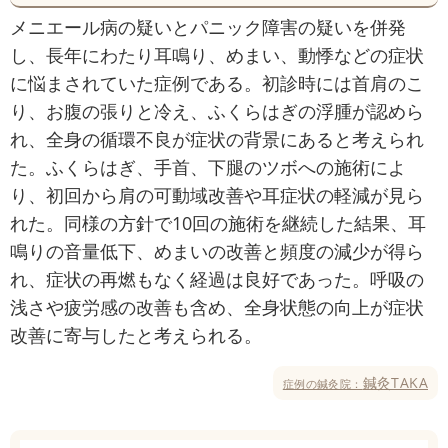
メニエール病の疑いとパニック障害の疑いを併発
し、長年にわたり耳鳴り、めまい、動悸などの症状
に悩まされていた症例である。初診時には首肩のこ
り、お腹の張りと冷え、ふくらはぎの浮腫が認めら
れ、全身の循環不良が症状の背景にあると考えられ
た。ふくらはぎ、手首、下腿のツボへの施術によ
り、初回から肩の可動域改善や耳症状の軽減が見ら
れた。同様の方針で10回の施術を継続した結果、耳
鳴りの音量低下、めまいの改善と頻度の減少が得ら
れ、症状の再燃もなく経過は良好であった。呼吸の
浅さや疲労感の改善も含め、全身状態の向上が症状
改善に寄与したと考えられる。
鍼灸TAKA
症例の鍼灸院：