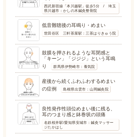
西武新宿線「本川越駅」徒歩5分 / 埼玉
県川越市：かしの木鍼灸整骨院
低音難聴後の耳鳴り・めまい
世田谷区 三軒茶屋駅：三茶はりきゅう院
鼓膜を押されるような耳閉感と
「キーン」「ジジジ」という耳鳴
り
群馬県伊勢崎市：養気院
産後から続くふわふわするめまい
の症例
島根県出雲市：山岡鍼灸院
良性発作性頭位めまい後に残る、
耳のつまり感と鉢巻状の頭痛
名鉄桜井駅/愛知県安城市：鍼灸マッサー
ジたかはし