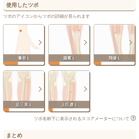
使用したツボ
ツボのアイコンからツボの詳細が見られます
養老 L
築賓 L
飛揚 L
足三里 L
上巨虚 L
ツボ名称下に表示されるスコアメーターについて
まとめ