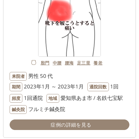
殷門
中腰
腰海
足三里
養老
男性
50 代
来院者
2023年1月 ～ 2023年1月
1回
期間
通院回数
1回通院
愛知県あま市 / 名鉄七宝駅
頻度
地域
フルミチ鍼灸院
鍼灸院
症例の詳細を見る