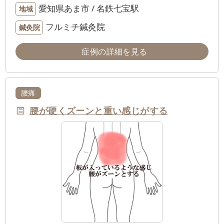
愛知県あま市 / 名鉄七宝駅
地域
フルミチ鍼灸院
鍼灸院
症例の詳細を見る
腰痛
腰が硬くズーンと重い感じがする