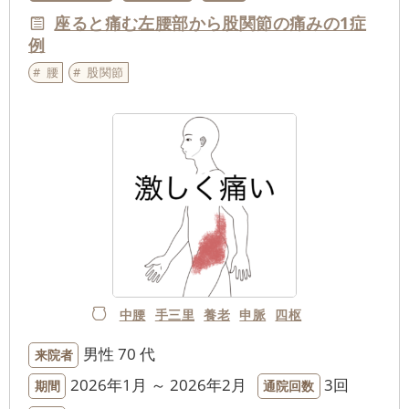
座ると痛む左腰部から股関節の痛みの1症
例
腰
股関節
中腰
手三里
養老
申脈
四枢
男性
70 代
来院者
2026年1月 ～ 2026年2月
3回
期間
通院回数