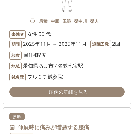
肩稜
中腰
玉竧
臀中川
臀人
女性
50 代
来院者
2025年11月 ～ 2025年11月
2回
期間
通院回数
週1回程度
頻度
愛知県あま市 / 名鉄七宝駅
地域
フルミチ鍼灸院
鍼灸院
症例の詳細を見る
腰痛
伸展時に痛みが増悪する腰痛