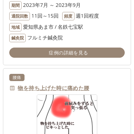
2023年7月 ～ 2023年9月
期間
11回～15回
週1回程度
通院回数
頻度
愛知県あま市 / 名鉄七宝駅
地域
フルミチ鍼灸院
鍼灸院
症例の詳細を見る
腰痛
物を持ち上げた時に痛めた腰