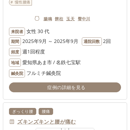
慢性腰痛
腸鳴
髀柱
玉天
臀中川
女性
30 代
来院者
2025年9月 ～ 2025年9月
2回
期間
通院回数
週1回程度
頻度
愛知県あま市 / 名鉄七宝駅
地域
フルミチ鍼灸院
鍼灸院
症例の詳細を見る
ぎっくり腰
腰痛
ズキンズキンと腰が痛む