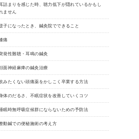
耳詰まりを感じた時、聴力低下が隠れているかもし
れません
逆子になったとき、鍼灸院でできること
膝痛
突発性難聴・耳鳴の鍼灸
顔面神経麻痺の鍼灸治療
飲みたくない頭痛薬をかしこく卒業する方法
身体のだるさ、不眠症状を改善していくコツ
睡眠時無呼吸症候群にならないための予防法
整動鍼での便秘施術の考え方