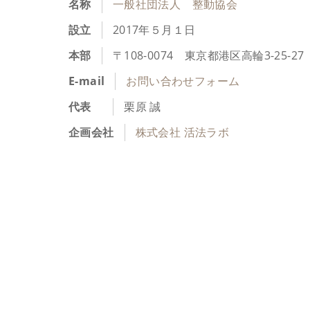
名称
一般社団法人 整動協会
設立
2017年５月１日
本部
〒108-0074 東京都港区高輪3-25-
E-mail
お問い合わせフォーム
代表
栗原 誠
企画会社
株式会社 活法ラボ