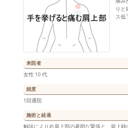
痛み
りと
ス低
来院者
女性
10 代
頻度
1回通院
施術と経過
触診により右肩上部の著明な緊張と、挙上時