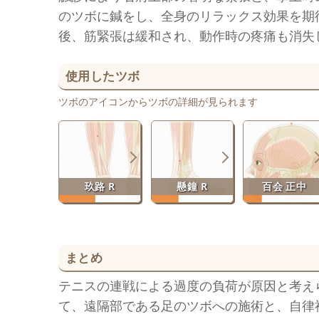
のツボに鍼をし、全身のリラックス効果を期
後、筋緊張は緩和され、動作時の疼痛も消失
使用したツボ
ツボのアイコンからツボの詳細が見られます
玖路 R
懸鐘 R
百会 正中
まとめ
テニスの連戦による過度の負荷が原因と考え
て、遠隔部である足のツボへの施術と、自律