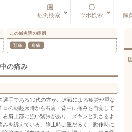
症例検索
ツボ検索
鍼
この鍼灸院の症例
頚痛
肩痛
中の痛み
ス選手である10代の方が、連戦による疲労が重な
昨日の朝起床時から右肩・背中に痛みを自覚して
。右肩上部に強い緊張があり、ズキンと刺さるよ
痛みを訴えている。静止時は重だるく、動作時に