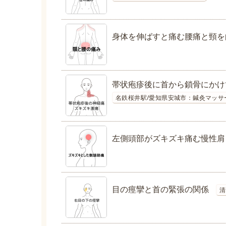
身体を伸ばすと痛む腰痛と頸を
帯状疱疹後に首から鎖骨にかけ
名鉄桜井駅/愛知県安城市：鍼灸マッサ
左側頭部がズキズキ痛む慢性肩
目の痙攣と首の緊張の関係
清