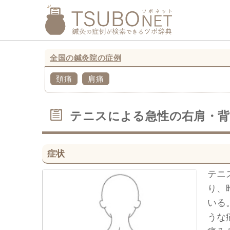
全国の鍼灸院の症例
頚痛
肩痛
テニスによる急性の右肩・背
症状
テニ
り、
いる
うな