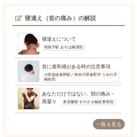
寝違え（首の痛み）の解説
寝違えについて
我孫子駅 ゐろは鍼漢院
首に違和感がある時の注意事項
小田急線秦野駅／神奈川県秦野市 うめの手
鍼灸院
あなただけではない、頸の痛み・
肩凝り
東室蘭駅 すのさき鍼灸整骨院
一覧を見る