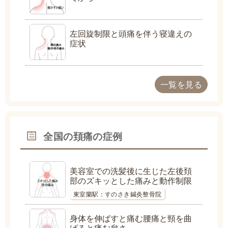
左回旋制限と頭痛を伴う寝違えの
症状
一覧を見る
全国の頚痛の症例
美容室での洗髪後に生じた左後頚
部のズキッとした痛みと動作制限
東室蘭駅：すのさき鍼灸整骨院
身体を伸ばすと痛む腰痛と頸を曲
げると痛む怠さ