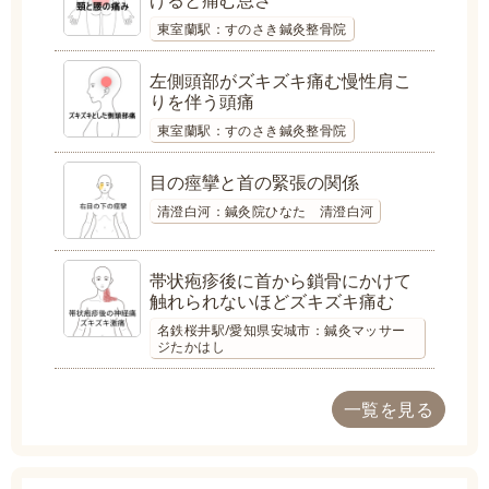
東室蘭駅：すのさき鍼灸整骨院
左側頭部がズキズキ痛む慢性肩こ
りを伴う頭痛
東室蘭駅：すのさき鍼灸整骨院
目の痙攣と首の緊張の関係
清澄白河：鍼灸院ひなた 清澄白河
帯状疱疹後に首から鎖骨にかけて
触れられないほどズキズキ痛む
名鉄桜井駅/愛知県安城市：鍼灸マッサー
ジたかはし
一覧を見る