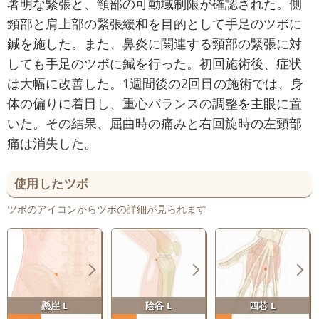
著明な緊張と、頸部の可動域制限が確認された。側
頸部と肩上部の緊張緩和を目的として手足のツボに
鍼を施した。また、鼻炎に関連する頸部の緊張に対
しても手足のツボに鍼を行った。初回施術後、症状
は大幅に改善した。1週間後の2回目の施術では、身
体の偏りに着目し、重心バランスの調整を主眼に置
いた。その結果、屈曲時の痛みと右回旋時の左頸部
痛は消失した。
使用したツボ
ツボのアイコンからツボの詳細が見られます
懸崖 L
陰谷 L
四芯 L