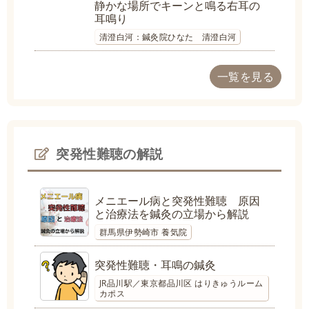
静かな場所でキーンと鳴る右耳の
耳鳴り
清澄白河：鍼灸院ひなた 清澄白河
一覧を見る
突発性難聴の解説
メニエール病と突発性難聴 原因
と治療法を鍼灸の立場から解説
群馬県伊勢崎市 養気院
突発性難聴・耳鳴の鍼灸
JR品川駅／東京都品川区 はりきゅうルーム
カポス