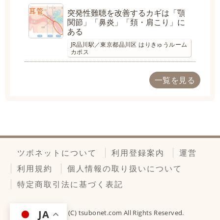
突発性難聴を改善するカギは「顎
関節」「鼻炎」「頚・肩こり」に
ある
JR品川駅／東京都品川区 はりきゅうルーム
カポス
一覧を見る
ツボネットについて
利用登録案内
運営
利用規約
個人情報の取り扱いについて
特定商取引法に基づく表記
JA
Copyright (C)
tsubonet.com
All Rights Reserved.