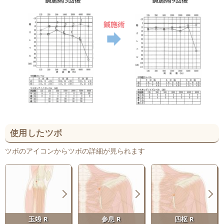
使用したツボ
ツボのアイコンからツボの詳細が見られます
玉竧 R
参息 R
四枢 R