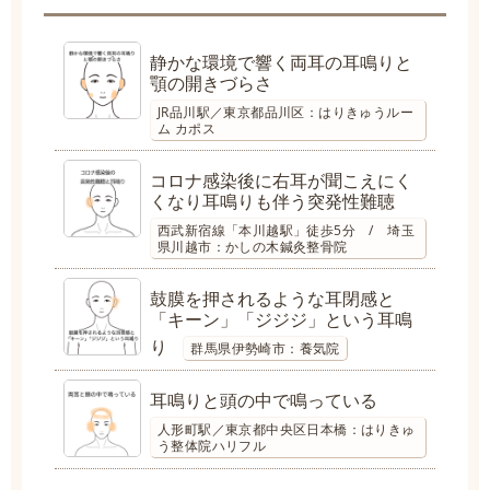
静かな環境で響く両耳の耳鳴りと
顎の開きづらさ
JR品川駅／東京都品川区：はりきゅうルー
ム カポス
コロナ感染後に右耳が聞こえにく
くなり耳鳴りも伴う突発性難聴
西武新宿線「本川越駅」徒歩5分 / 埼玉
県川越市：かしの木鍼灸整骨院
鼓膜を押されるような耳閉感と
「キーン」「ジジジ」という耳鳴
り
群馬県伊勢崎市：養気院
耳鳴りと頭の中で鳴っている
人形町駅／東京都中央区日本橋：はりきゅ
う整体院ハリフル