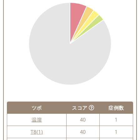
ツボ
スコア
症例数
温溜
40
1
T8(1)
40
1