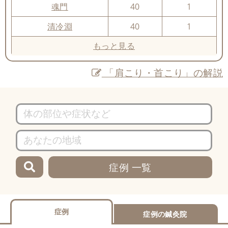
魂門
40
1
清冷淵
40
1
もっと見る
「肩こり・首こり」の解説
症例 一覧
症例
症例の鍼灸院