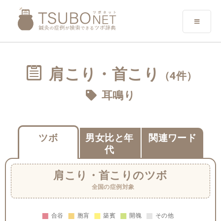
肩こり・首こり
（4件）
耳鳴り
ツボ
男女比と年
関連ワード
代
肩こり・首こり
のツボ
全国の症例対象