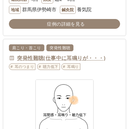
群馬県伊勢崎市
養気院
地域
鍼灸院
症例の詳細を見る
肩こり・首こり
突発性難聴
突発性難聴(仕事中に耳鳴りが・・・)
耳のつまり
聴力低下
耳鳴り