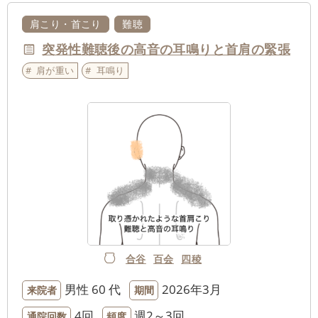
肩こり・首こり
難聴
突発性難聴後の高音の耳鳴りと首肩の緊張
肩が重い
耳鳴り
合谷
百会
四稜
男性
60 代
2026年3月
来院者
期間
4回
週2～3回
通院回数
頻度