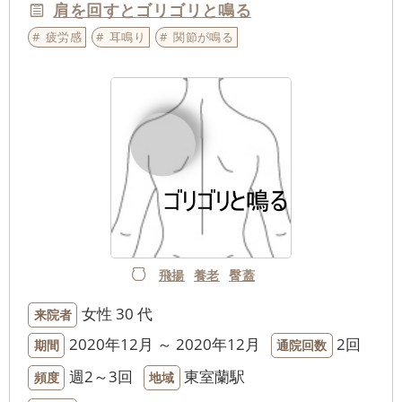
肩を回すとゴリゴリと鳴る
疲労感
耳鳴り
関節が鳴る
飛揚
養老
臀蓋
女性
30 代
来院者
2020年12月 ～ 2020年12月
2回
期間
通院回数
週2～3回
東室蘭駅
頻度
地域