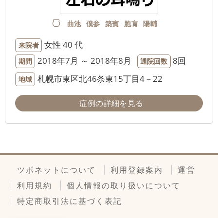
曲池
僕参
築賓
胞肓
陽輔
女性
40 代
来院者
2018年7月 ～ 2018年8月
8回
期間
通院回数
札幌市東区北46条東15丁目4－22
地域
症例の詳細を見る
ツボネットについて
利用登録案内
運営
利用規約
個人情報の取り扱いについて
特定商取引法に基づく表記