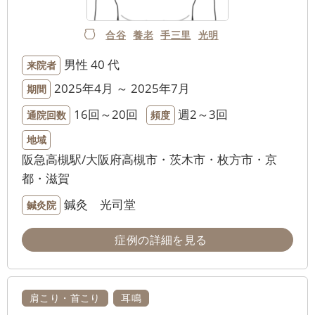
合谷
養老
手三里
光明
男性
40 代
来院者
2025年4月 ～ 2025年7月
期間
16回～20回
週2～3回
通院回数
頻度
地域
阪急高槻駅/大阪府高槻市・茨木市・枚方市・京
都・滋賀
鍼灸 光司堂
鍼灸院
症例の詳細を見る
肩こり・首こり
耳鳴