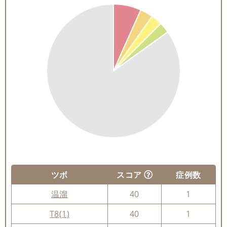
ツボ
スコア
症例数
温溜
40
1
T8(1)
40
1