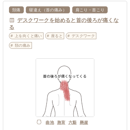
頚痛
寝違え（首の痛み）
肩こり・首こり
デスクワークを始めると首の後ろが痛くな
る
上を向くと痛い
座ると
デスクワーク
頚の痛み
曲池
胞肓
六谿
懸崖