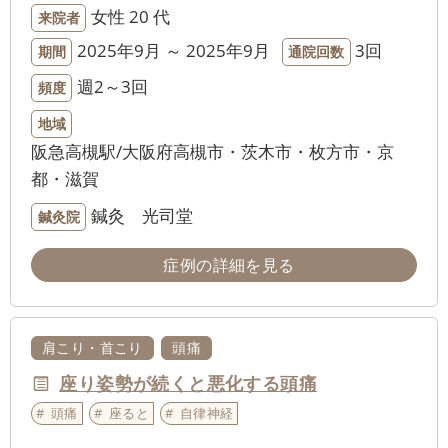
女性
20 代
来院者
2025年9月 ～ 2025年9月
3回
期間
通院回数
週2～3回
頻度
地域
阪急高槻駅/大阪府高槻市・茨木市・枚方市・京
都・滋賀
鍼灸 光司堂
鍼灸院
症例の詳細を見る
肩こり・首こり
頭痛
座り姿勢が続くと悪化する頭痛
頭痛
座ると
自律神経