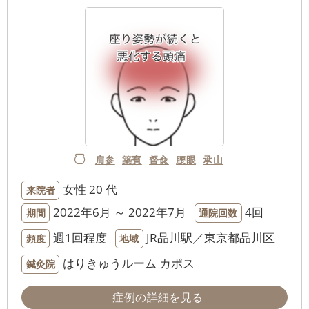
肩参
築賓
督兪
腰眼
承山
女性
20 代
来院者
2022年6月 ～ 2022年7月
4回
期間
通院回数
週1回程度
JR品川駅／東京都品川区
頻度
地域
はりきゅうルーム カポス
鍼灸院
症例の詳細を見る