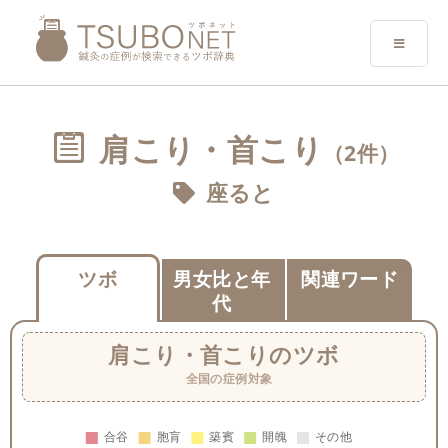
肩こり・首こり
（2件）
座ると
ツボ
男女比と年
関連ワード
代
肩こり・首こり
のツボ
全国の症例対象