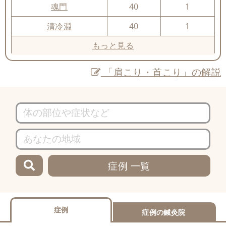
魂門
40
1
清冷淵
40
1
もっと見る
「肩こり・首こり」の解説
症例 一覧
症例
症例の鍼灸院