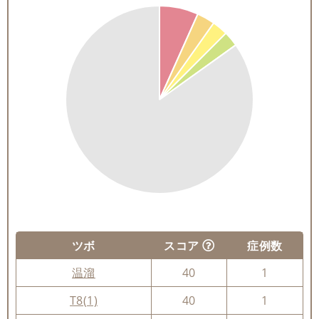
ツボ
スコア
症例数
温溜
40
1
T8(1)
40
1