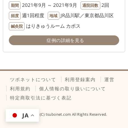
2021年9月 ～ 2021年9月
2回
期間
通院回数
週1回程度
JR品川駅／東京都品川区
頻度
地域
はりきゅうルーム カポス
鍼灸院
症例の詳細を見る
ツボネットについて
利用登録案内
運営
利用規約
個人情報の取り扱いについて
特定商取引法に基づく表記
JA
Copyright (C)
tsubonet.com
All Rights Reserved.