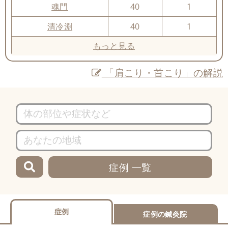
魂門
40
1
清冷淵
40
1
もっと見る
「肩こり・首こり」の解説
症例 一覧
症例
症例の鍼灸院