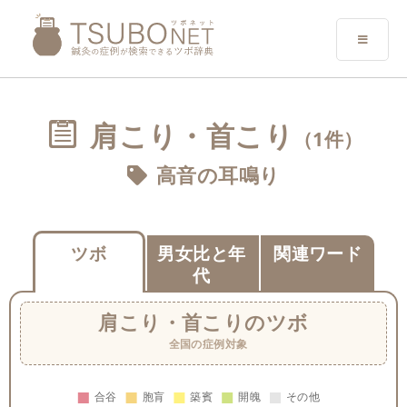
肩こり・首こり
（1件）
高音の耳鳴り
ツボ
男女比と年
関連ワード
代
肩こり・首こり
のツボ
全国の症例対象