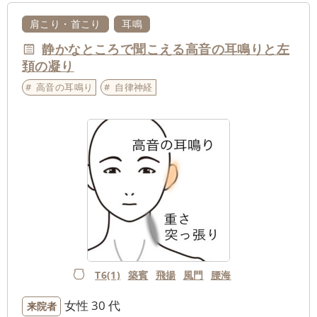
肩こり・首こり
耳鳴
静かなところで聞こえる高音の耳鳴りと左
頚の凝り
高音の耳鳴り
自律神経
T6(1)
築賓
飛揚
風門
腰海
女性
30 代
来院者