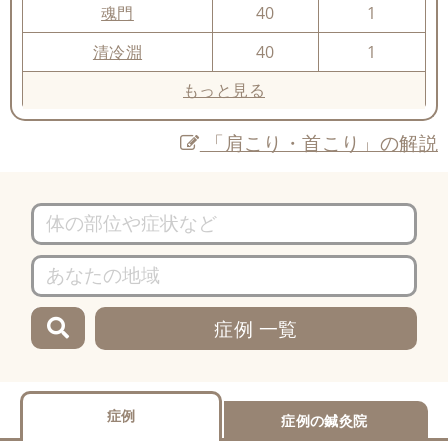
魂門
40
1
清冷淵
40
1
もっと見る
「肩こり・首こり」の解説
症例 一覧
症例
症例の鍼灸院