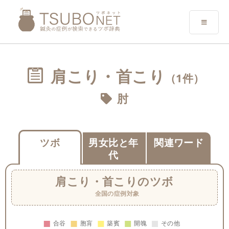
肩こり・首こり
（1件）
肘
ツボ
男女比と年
関連ワード
代
肩こり・首こり
のツボ
全国の症例対象