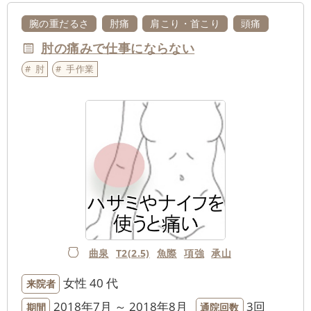
腕の重だるさ
肘痛
肩こり・首こり
頭痛
肘の痛みで仕事にならない
肘
手作業
曲泉
T2(2.5)
魚際
項強
承山
女性
40 代
来院者
2018年7月 ～ 2018年8月
3回
期間
通院回数