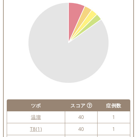
ツボ
スコア
症例数
温溜
40
1
T8(1)
40
1