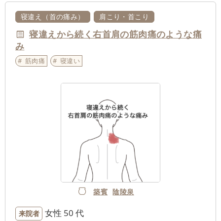
寝違え（首の痛み）
肩こり・首こり
寝違えから続く右首肩の筋肉痛のような痛
み
筋肉痛
寝違い
築賓
陰陵泉
女性
50 代
来院者