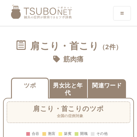
肩こり・首こり
（2件）
筋肉痛
ツボ
男女比と年
関連ワード
代
肩こり・首こり
のツボ
全国の症例対象