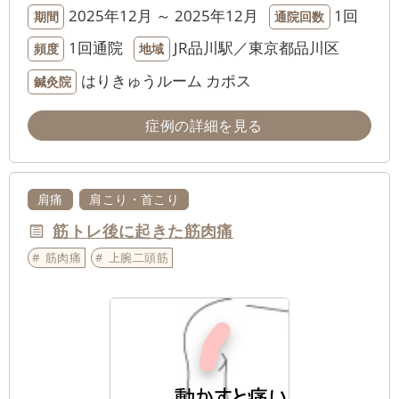
2025年12月 ～ 2025年12月
1回
期間
通院回数
1回通院
JR品川駅／東京都品川区
頻度
地域
はりきゅうルーム カポス
鍼灸院
症例の詳細を見る
肩痛
肩こり・首こり
筋トレ後に起きた筋肉痛
筋肉痛
上腕二頭筋