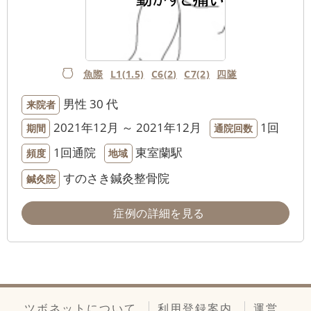
魚際
L1(1.5)
C6(2)
C7(2)
四隧
男性
30 代
来院者
2021年12月 ～ 2021年12月
1回
期間
通院回数
1回通院
東室蘭駅
頻度
地域
すのさき鍼灸整骨院
鍼灸院
症例の詳細を見る
ツボネットについて
利用登録案内
運営