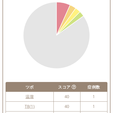
ツボ
スコア
症例数
温溜
40
1
T8(1)
40
1