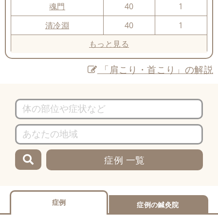
魂門
40
1
清冷淵
40
1
もっと見る
「肩こり・首こり」の解説
症例 一覧
症例
症例の鍼灸院