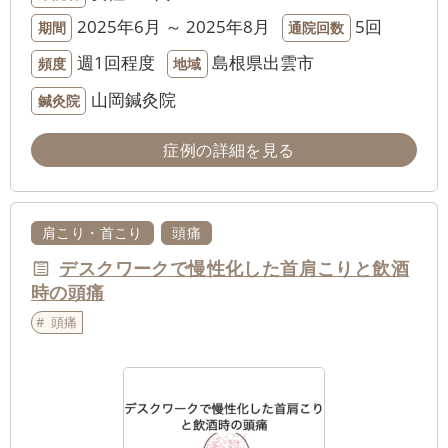
2025年6月 ～ 2025年8月
5回
期間
通院回数
週1回程度
島根県出雲市
頻度
地域
山岡鍼灸院
鍼灸院
症例の詳細を見る
肩こり・首こり
頭痛
デスクワークで慢性化した首肩こりと飲酒
時の頭痛
頭痛