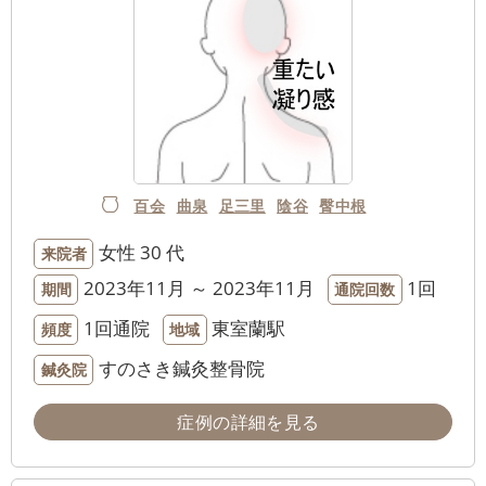
百会
曲泉
足三里
陰谷
臀中根
女性
30 代
来院者
2023年11月 ～ 2023年11月
1回
期間
通院回数
1回通院
東室蘭駅
頻度
地域
すのさき鍼灸整骨院
鍼灸院
症例の詳細を見る