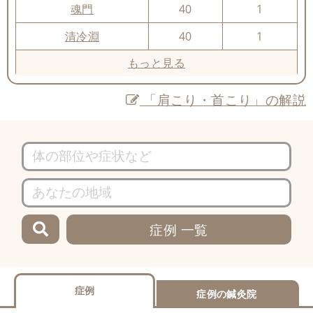
魂門
40
1
清冷淵
40
1
もっと見る
「肩こり・首こり」の解説
症例 一覧
症例
症例の鍼灸院