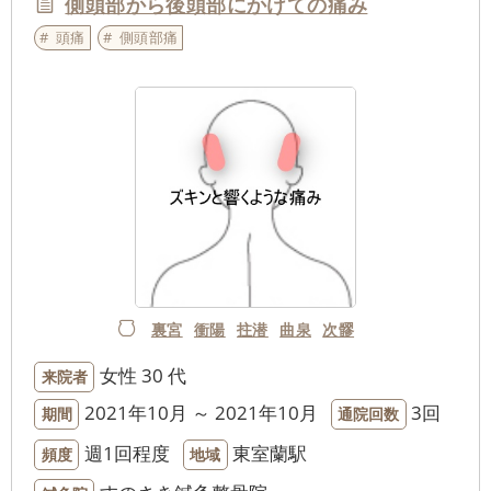
側頭部から後頭部にかけての痛み
頭痛
側頭部痛
裏宮
衝陽
拄潜
曲泉
次髎
女性
30 代
来院者
2021年10月 ～ 2021年10月
3回
期間
通院回数
週1回程度
東室蘭駅
頻度
地域