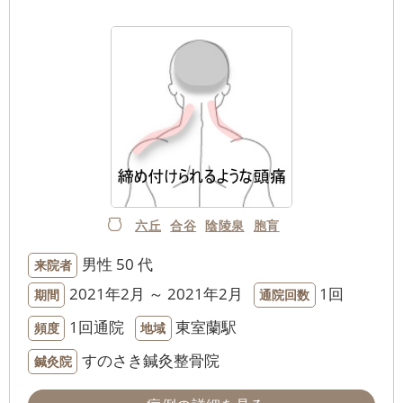
六丘
合谷
陰陵泉
胞肓
男性
50 代
来院者
2021年2月 ～ 2021年2月
1回
期間
通院回数
1回通院
東室蘭駅
頻度
地域
すのさき鍼灸整骨院
鍼灸院