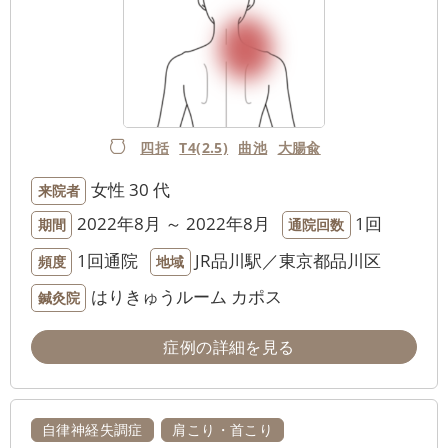
四括
T4(2.5)
曲池
大腸兪
女性
30 代
来院者
2022年8月 ～ 2022年8月
1回
期間
通院回数
1回通院
JR品川駅／東京都品川区
頻度
地域
はりきゅうルーム カポス
鍼灸院
症例の詳細を見る
自律神経失調症
肩こり・首こり