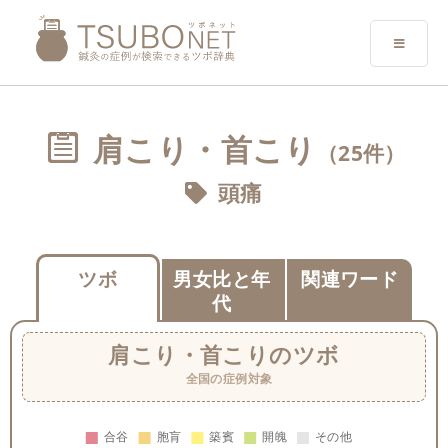
肩こり・首こり
（25件）
頭痛
ツボ
男女比と年
関連ワード
代
肩こり・首こり
のツボ
全国の症例対象