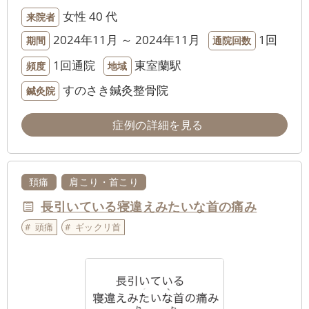
女性
40 代
来院者
2024年11月 ～ 2024年11月
1回
期間
通院回数
1回通院
東室蘭駅
頻度
地域
すのさき鍼灸整骨院
鍼灸院
症例の詳細を見る
頚痛
肩こり・首こり
長引いている寝違えみたいな首の痛み
頭痛
ギックリ首