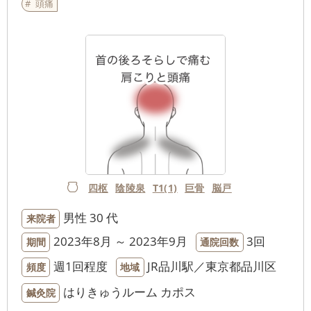
頭痛
四枢
陰陵泉
T1(1)
巨骨
脳戸
男性
30 代
来院者
2023年8月 ～ 2023年9月
3回
期間
通院回数
週1回程度
JR品川駅／東京都品川区
頻度
地域
はりきゅうルーム カポス
鍼灸院