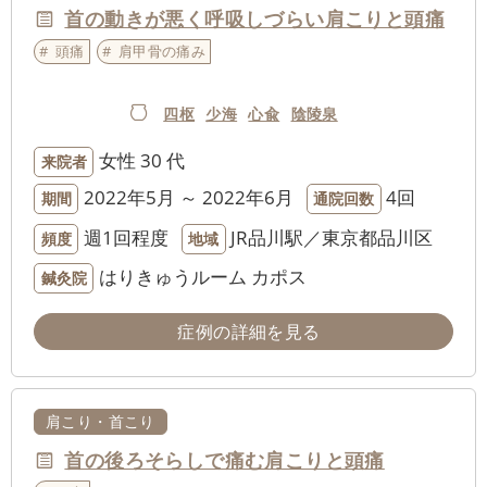
首の動きが悪く呼吸しづらい肩こりと頭痛
頭痛
肩甲骨の痛み
四枢
少海
心兪
陰陵泉
女性
30 代
来院者
2022年5月 ～ 2022年6月
4回
期間
通院回数
週1回程度
JR品川駅／東京都品川区
頻度
地域
はりきゅうルーム カポス
鍼灸院
症例の詳細を見る
肩こり・首こり
首の後ろそらしで痛む肩こりと頭痛