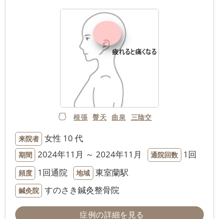
根張
臀天
曲泉
三陰交
女性
10 代
来院者
2024年11月 ～ 2024年11月
1回
期間
通院回数
1回通院
東室蘭駅
頻度
地域
すのさき鍼灸整骨院
鍼灸院
症例の詳細を見る