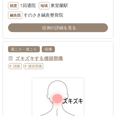
1回通院
東室蘭駅
頻度
地域
すのさき鍼灸整骨院
鍼灸院
症例の詳細を見る
肩こり・首こり
頭痛
ズキズキする後頭部痛
頭痛
後頭部痛