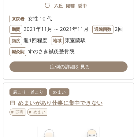
六丘
陽輔
委中
女性
10 代
来院者
2021年11月 ～ 2021年11月
2回
期間
通院回数
週1回程度
東室蘭駅
頻度
地域
すのさき鍼灸整骨院
鍼灸院
症例の詳細を見る
肩こり・首こり
めまい
めまいがあり仕事に集中できない
頭痛
めまい