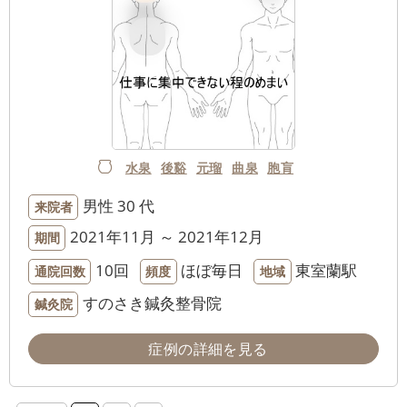
水泉
後谿
元瑠
曲泉
胞肓
男性
30 代
来院者
2021年11月 ～ 2021年12月
期間
10回
ほぼ毎日
東室蘭駅
通院回数
頻度
地域
すのさき鍼灸整骨院
鍼灸院
症例の詳細を見る