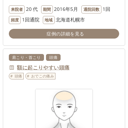
20 代
2016年5月
1回
来院者
期間
通院回数
1回通院
北海道札幌市
頻度
地域
症例の詳細を見る
肩こり・首こり
頭痛
額に起こりやすい頭痛
頭痛
おでこの痛み