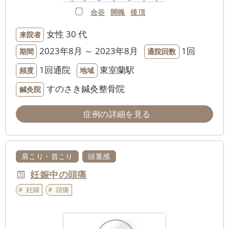
合谷
開魄
後頂
女性
30 代
来院者
2023年8月 ～ 2023年8月
1回
期間
通院回数
1回通院
東室蘭駅
頻度
地域
すのさき鍼灸整骨院
鍼灸院
症例の詳細を見る
肩こり・首こり
頭重感
妊娠中の頭痛
妊婦
頭痛