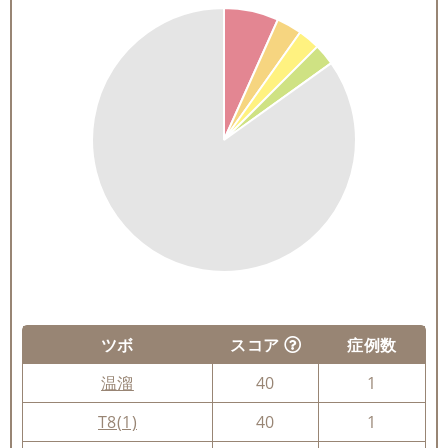
ツボ
スコア
症例数
温溜
40
1
T8(1)
40
1