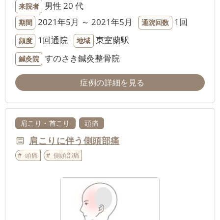
男性
20 代
来院者
2021年5月 ～ 2021年5月
1回
期間
通院回数
1回通院
東室蘭駅
頻度
地域
すのさき鍼灸整骨院
鍼灸院
症例の詳細を見る
肩こり・首こり
頭痛
肩こりに伴う側頭部痛
頭痛
側頭部痛