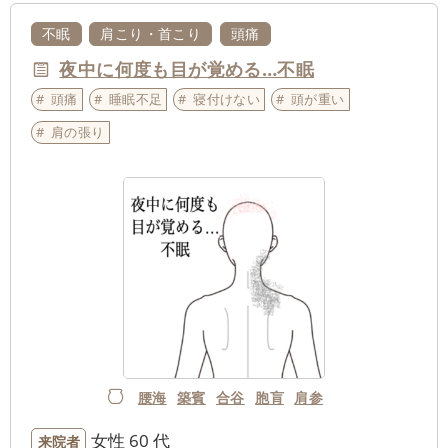
不眠
肩こり・首こり
頭痛
夜中に何度も目が覚める…不眠
頭痛
睡眠不足
寝付けない
頭が重い
肩の張り
腰海
築賓
合谷
胞肓
肩参
女性
60 代
来院者