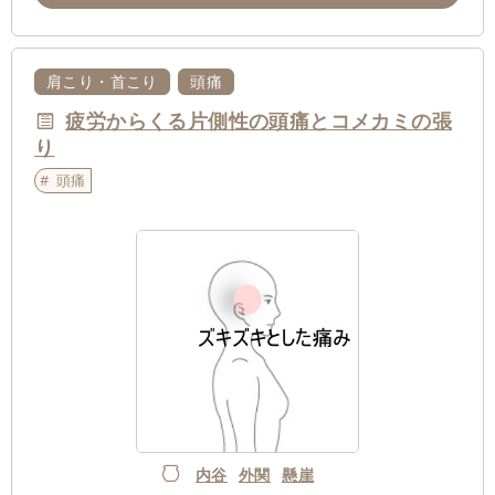
肩こり・首こり
頭痛
疲労からくる片側性の頭痛とコメカミの張
り
頭痛
内谷
外関
懸崖