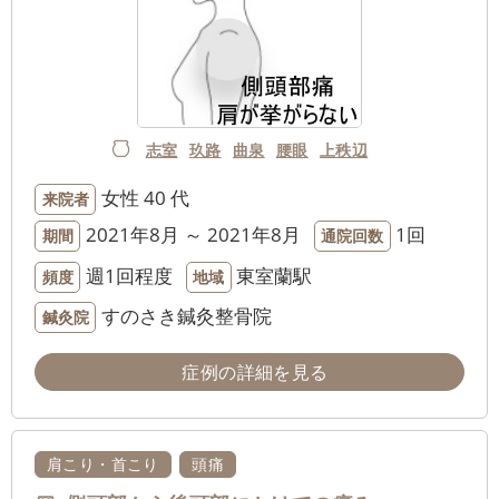
志室
玖路
曲泉
腰眼
上秩辺
女性
40 代
来院者
2021年8月 ～ 2021年8月
1回
期間
通院回数
週1回程度
東室蘭駅
頻度
地域
すのさき鍼灸整骨院
鍼灸院
症例の詳細を見る
肩こり・首こり
頭痛