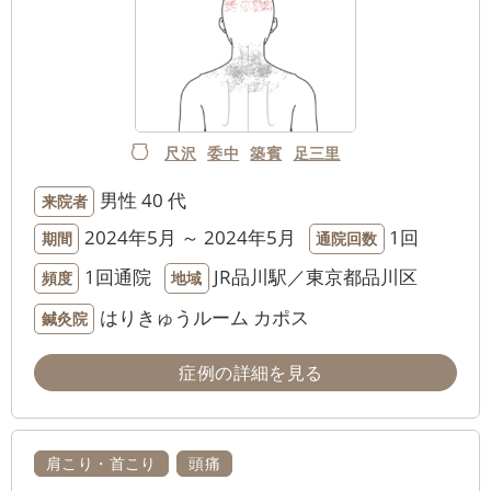
尺沢
委中
築賓
足三里
男性
40 代
来院者
2024年5月 ～ 2024年5月
1回
期間
通院回数
1回通院
JR品川駅／東京都品川区
頻度
地域
はりきゅうルーム カポス
鍼灸院
症例の詳細を見る
肩こり・首こり
頭痛