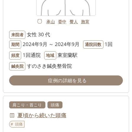
承山
委中
臀人
胞肓
女性
30 代
来院者
2024年9月 ～ 2024年9月
1回
期間
通院回数
1回通院
東室蘭駅
頻度
地域
すのさき鍼灸整骨院
鍼灸院
症例の詳細を見る
肩こり・首こり
頭痛
夏頃から続いた頭痛
頭痛