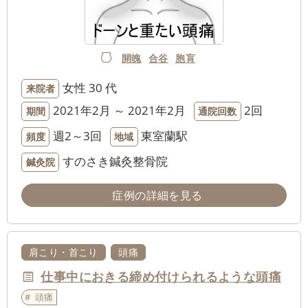
開魄
合谷
胞肓
女性
30 代
来院者
2021年2月 ～ 2021年2月
2回
期間
通院回数
週2～3回
東室蘭駅
頻度
地域
すのさき鍼灸整骨院
鍼灸院
症例の詳細を見る
肩こり・首こり
頭痛
仕事中におきる締め付けられるような頭痛
頭痛