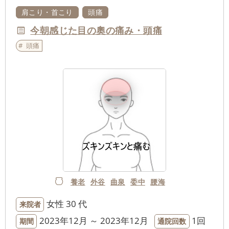
肩こり・首こり
頭痛
今朝感じた目の奧の痛み・頭痛
頭痛
養老
外谷
曲泉
委中
腰海
女性
30 代
来院者
2023年12月 ～ 2023年12月
1回
期間
通院回数