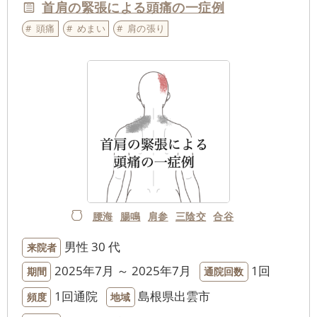
首肩の緊張による頭痛の一症例
頭痛
めまい
肩の張り
腰海
腸鳴
肩参
三陰交
合谷
男性
30 代
来院者
2025年7月 ～ 2025年7月
1回
期間
通院回数
1回通院
島根県出雲市
頻度
地域