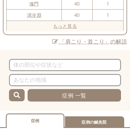
魂門
40
1
清冷淵
40
1
もっと見る
「肩こり・首こり」の解説
症例 一覧
症例
症例の鍼灸院