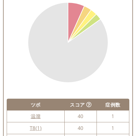
ツボ
スコア
症例数
温溜
40
1
T8(1)
40
1