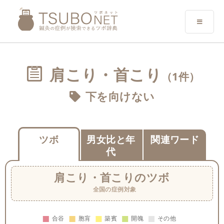
肩こり・首こり
（1件）
下を向けない
ツボ
男女比と年
関連ワード
代
肩こり・首こり
のツボ
全国の症例対象