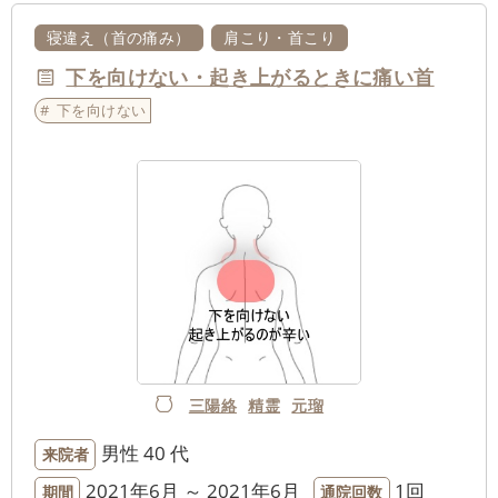
寝違え（首の痛み）
肩こり・首こり
下を向けない・起き上がるときに痛い首
下を向けない
三陽絡
精霊
元瑠
男性
40 代
来院者
2021年6月 ～ 2021年6月
1回
期間
通院回数