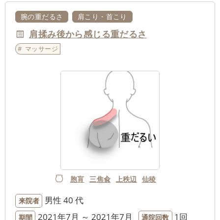
腕の重だるさ
肩こり・首こり
肩揉み後から感じる重だるさ
マッサージ
胞肓
三焦兪
上秩辺
仙稜
男性
40 代
来院者
2021年7月 ～ 2021年7月
1回
期間
通院回数