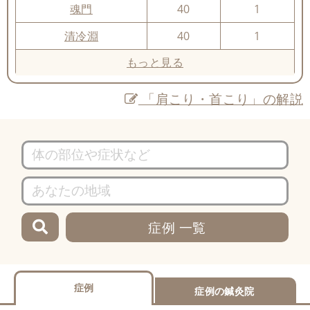
魂門
40
1
清冷淵
40
1
もっと見る
「肩こり・首こり」の解説
症例 一覧
症例
症例の鍼灸院