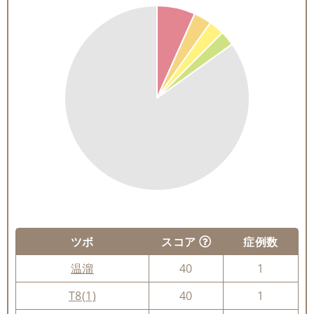
ツボ
スコア
症例数
温溜
40
1
T8(1)
40
1