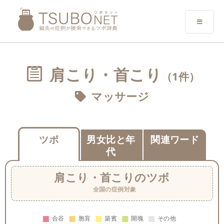
肩こり・首こり
（1件）
マッサージ
ツボ
男女比と年
関連ワード
代
肩こり・首こり
のツボ
全国の症例対象