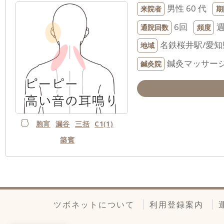
男性
60 代
来院者
期
6回
通院回数
頻度
名鉄桜井駅/愛
地域
鍼灸マッサー
鍼灸院
胞肓
漏谷
三括
C1(1)
築賓
ツボネットについて
利用登録案内