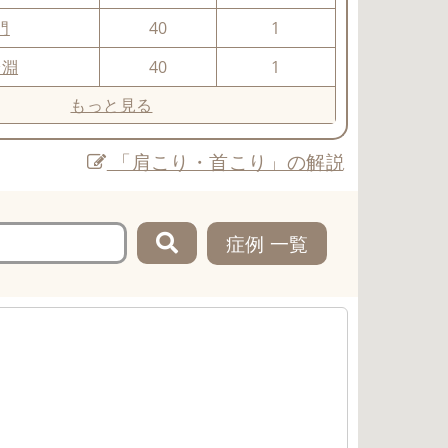
門
40
1
冷淵
40
1
もっと見る
「肩こり・首こり」の解説
症例 一覧