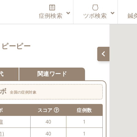
症例検索
ツボ検索
鍼
ピーピー
代
関連ワード
ボ
全国の症例対象
ボ
スコア
症例数
溜
40
1
1)
40
1