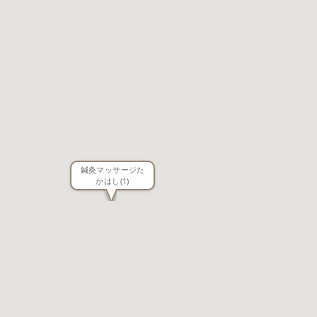
鍼灸マッサージた
かはし
(1)