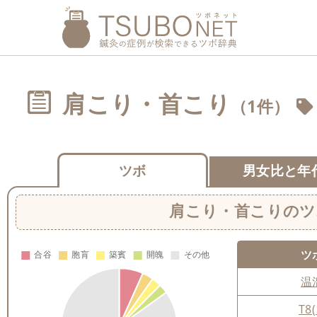
肩こり・首こり
（1件）
ツボ
男女比と年
肩こり・首こり
のツ
ツ
温
T8(