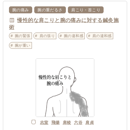
腕の痛み
腕の重だるさ
肩こり・首こり
慢性的な肩こりと腕の痛みに対する鍼灸施
術
腕の緊張
肩の張り
腕の違和感
肩の違和感
腕が重い
志室
飛揚
肩稜
六谷
肩貞