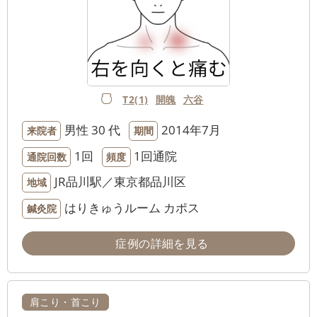
T2(1)
開魄
六谷
男性
30 代
2014年7月
来院者
期間
1回
1回通院
通院回数
頻度
JR品川駅／東京都品川区
地域
はりきゅうルーム カポス
鍼灸院
症例の詳細を見る
肩こり・首こり