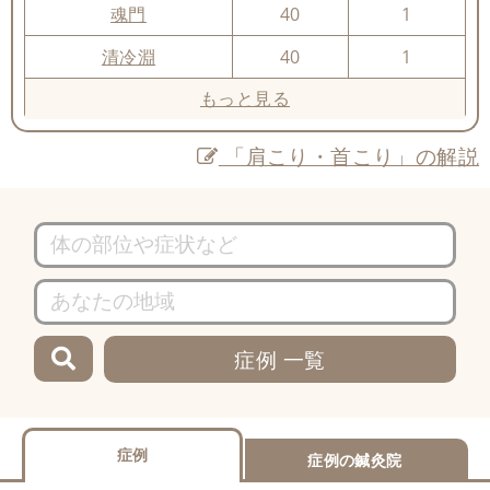
魂門
40
1
清冷淵
40
1
もっと見る
「肩こり・首こり」の解説
症例 一覧
症例
症例の鍼灸院