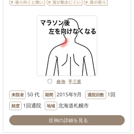
振り向くと痛い
首が動きにくい
肩の張り
曲池
手三里
50 代
2015年9月
1回
来院者
期間
通院回数
1回通院
北海道札幌市
頻度
地域
症例の詳細を見る