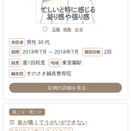
玉陽
後谿
合谷
男性
30 代
来院者
2018年7月 ～ 2018年7月
2回
期間
通院回数
週1回程度
東室蘭駅
頻度
地域
すのさき鍼灸整骨院
鍼灸院
症例の詳細を見る
肩こり・首こり
首が痛くてうがいができない