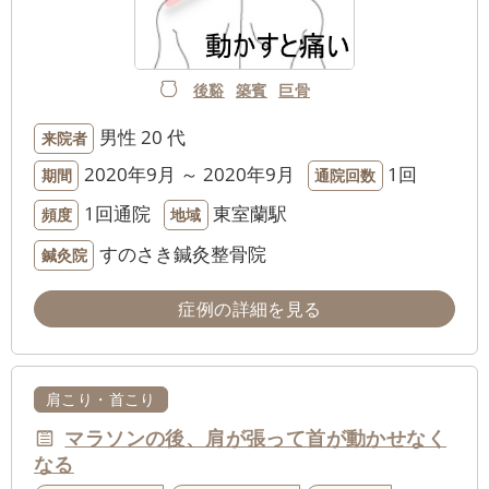
後谿
築賓
巨骨
男性
20 代
来院者
2020年9月 ～ 2020年9月
1回
期間
通院回数
1回通院
東室蘭駅
頻度
地域
すのさき鍼灸整骨院
鍼灸院
症例の詳細を見る
肩こり・首こり
マラソンの後、肩が張って首が動かせなく
なる