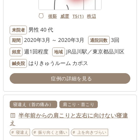
後谿
威霊
T5(1)
秩辺
男性
40 代
来院者
2020年3月 ～ 2020年3月
3回
期間
通院回数
週1回程度
JR品川駅／東京都品川区
頻度
地域
はりきゅうルーム カポス
鍼灸院
症例の詳細を見る
寝違え（首の痛み）
肩こり・首こり
半年前からの肩こりと左右に向けない寝違
え
寝違え
振り向くと痛い
上を向きづらい