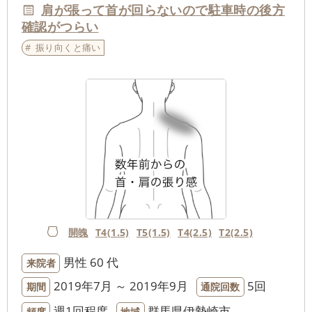
肩が張って首が回らないので駐車時の後方
確認がつらい
振り向くと痛い
開魄
T4(1.5)
T5(1.5)
T4(2.5)
T2(2.5)
男性
60 代
来院者
2019年7月 ～ 2019年9月
5回
期間
通院回数
週1回程度
群馬県伊勢崎市
頻度
地域