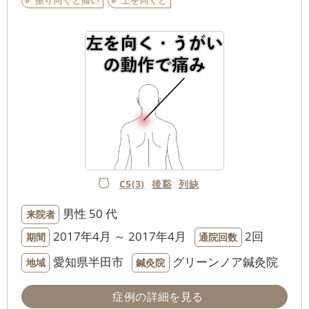
振り向くと痛い
上を向くと
C5(3)
後谿
列缺
男性
50 代
来院者
2017年4月 ～ 2017年4月
2回
期間
通院回数
愛知県半田市
グリーンノア鍼灸院
地域
鍼灸院
症例の詳細を見る