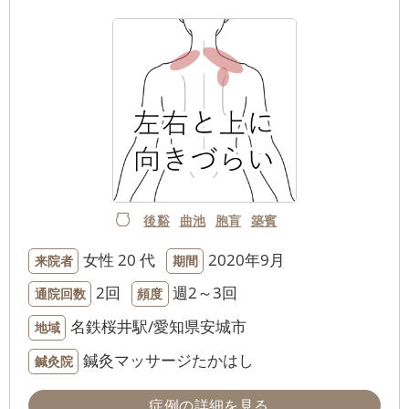
後谿
曲池
胞肓
築賓
女性
20 代
2020年9月
来院者
期間
2回
週2～3回
通院回数
頻度
名鉄桜井駅/愛知県安城市
地域
鍼灸マッサージたかはし
鍼灸院
症例の詳細を見る