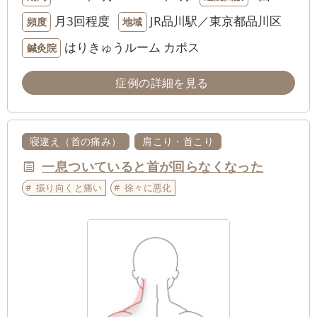
月3回程度
JR品川駅／東京都品川区
頻度
地域
はりきゅうルーム カポス
鍼灸院
症例の詳細を見る
寝違え（首の痛み）
肩こり・首こり
一息ついていると首が回らなくなった
振り向くと痛い
徐々に悪化