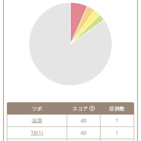
ツボ
スコア
症例数
温溜
40
1
T8(1)
40
1