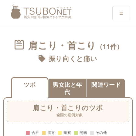
肩こり・首こり
（11件）
振り向くと痛い
ツボ
男女比と年
関連ワード
代
肩こり・首こり
のツボ
全国の症例対象