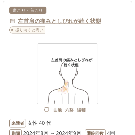
肩こり・首こり
左首肩の痛みとしびれが続く状態
振り向くと痛い
曲池
六谿
陽輔
女性
40 代
来院者
2024年8月 ～ 2024年9月
4回
期間
通院回数