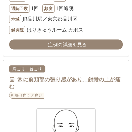
1回
1回通院
通院回数
頻度
JR品川駅／東京都品川区
地域
はりきゅうルーム カポス
鍼灸院
症例の詳細を見る
肩こり・首こり
常に前頚部の張り感があり、鎖骨の上が痛
む
振り向くと痛い