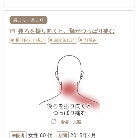
肩こり・首こり
後ろを振り向くと、頚がつっぱり痛む
振り向くと痛い
息が苦しい
前屈み
合谷
六谿
女性
60 代
2015年4月
来院者
期間