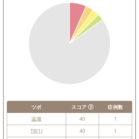
ツボ
スコア
症例数
温溜
40
1
T8(1)
40
1