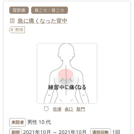
背部痛
肩こり・首こり
急に痛くなった背中
野球
拄潜
条口
殷門
男性
10 代
来院者
2021年10月 ～ 2021年10月
1回
期間
通院回数