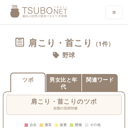
肩こり・首こり
（1件）
野球
ツボ
男女比と年
関連ワード
代
肩こり・首こり
のツボ
全国の症例対象