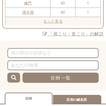
魂門
40
1
清冷淵
40
1
もっと見る
「肩こり・首こり」の解説
症例 一覧
症例
症例の鍼灸院